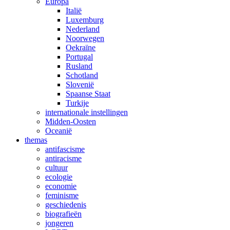
Europa
Italië
Luxemburg
Nederland
Noorwegen
Oekraïne
Portugal
Rusland
Schotland
Slovenië
Spaanse Staat
Turkije
internationale instellingen
Midden-Oosten
Oceanië
themas
antifascisme
antiracisme
cultuur
ecologie
economie
feminisme
geschiedenis
biografieën
jongeren