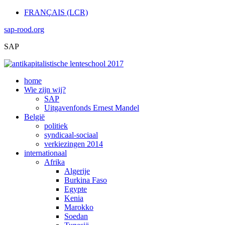
FRANÇAIS (LCR)
sap-rood.org
SAP
home
Wie zijn wij?
SAP
Uitgavenfonds Ernest Mandel
België
politiek
syndicaal-sociaal
verkiezingen 2014
internationaal
Afrika
Algerije
Burkina Faso
Egypte
Kenia
Marokko
Soedan