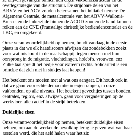
overlegstrategie van die structuur. De strijdbare delen van het
ABVV en het ACV zouden beter samen het initiatief nemen: De
Algemene Centrale, de metaalcentrale van het ABVV-Wallonië-
Brussel en de linkerzijde binnen de ACOD zouden de hand kunnen
reiken aan de CNE (Franstalige christelijke bediendencentrale) en de
LBC, en omgekeerd.
Onze verantwoordelijkheid op nemen, houdt vandaag in de eerste
plaats in dat we elk haatdiscours afwijzen dat zondebokken zoekt
voor wat mis loopt in de maatschappij: tegen mensen met hun
oorsprong in de migratie, vluchtelingen, holebi’s, vrouwen, enz.
Zulke taal spreidt het bedje voor extreem rechts. Solidariteit is een
principe dat zich niet in stukjes laat kappen!
Het betekent ons moeien met al wat ons aangaat. Dit houdt ook in
dat we gaan voor echte democratie in eigen rangen, in onze
vakbonden, op alle niveaus. Het betekent gevechtjes tussen bonden,
centrales, regio’s, enz. afwijzen, gaan voor vergaderingen op de
werkvloer, allen actief in de strijd betrekken.
Duidelijke eisen
Onze verantwoordelijkheid op nemen, betekent duidelijke eisen
hebben, om aan de werkende bevolking terug te geven wat van haar
gestolen werd, die het geld halen waar het zit: