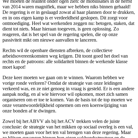
We moeten de realiteit onder ogen zien: de mobilisaties in de herfst
van 2014 waren magnifiek, maar we hebben niks binnen gehaald!
De regering is er in geslaagd zowat al haar plannen door te drukken,
en in ons eigen kamp is er verdeeldheid geslopen. Dit zorgt voor
ontmoediging. Heel wat werkenden zeggen nu: betogen, staken, dat
dient tot niets. Maar hieraan toegeven, is geen oplossing. Zo
reageren, dat is het spel van de regering spelen, die op onze
passiviteit mikt om nieuwe aanvallen te lanceren.
Rechts wil de openbare diensten afbreken, de collectieve
arbeidsovereenkomsten weg krijgen. Dit toont goed het doel van
rechts en de patroons: alle solidariteit binnen de werkende klasse
moet kapot!
Deze keer moeten we gaan om te winnen. Waarom hebben we
vorige ronde verloren? Omdat de strategie van onze leidingen
verkeerd was, en ze niet genoeg in vraag is gesteld. Er is een andere
aanpak nodig, en al wie hiervoor wil opkomen, moet zich samen
organiseren om er toe te komen. Van de basis tot de top moeten we
onze verantwoordelijkheid opnemen om een koerswijziging van
onze bonden af te dwingen.
Zowel bij het ABVV als bij het ACV trekken velen de juiste
conclusie: de strategie van het mikken op sociaal overleg is een val,
we moeten gaan voor het ten val brengen van deze regering. Maar
ze blijven gevangen binnen hun eigen vakbondsstructuur en de