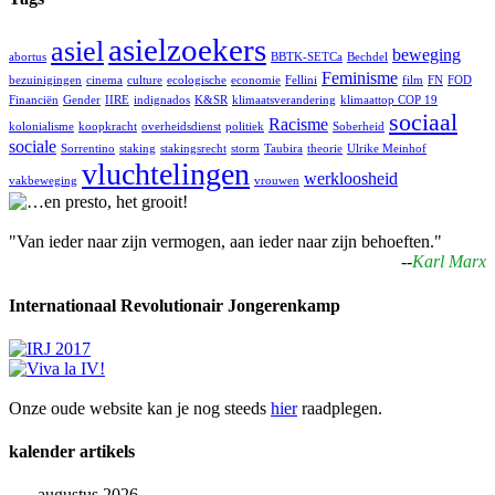
asielzoekers
asiel
beweging
abortus
BBTK-SETCa
Bechdel
Feminisme
bezuinigingen
cinema
culture
ecologische
economie
Fellini
film
FN
FOD
Financiën
Gender
IIRE
indignados
K&SR
klimaatsverandering
klimaattop COP 19
sociaal
Racisme
kolonialisme
koopkracht
overheidsdienst
politiek
Soberheid
sociale
Sorrentino
staking
stakingsrecht
storm
Taubira
theorie
Ulrike Meinhof
vluchtelingen
werkloosheid
vakbeweging
vrouwen
"Van ieder naar zijn vermogen, aan ieder naar zijn behoeften."
--
Karl Marx
Internationaal Revolutionair Jongerenkamp
Onze oude website kan je nog steeds
hier
raadplegen.
kalender artikels
augustus 2026