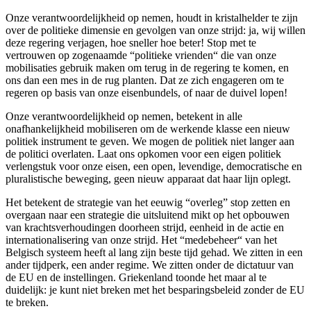
Onze verantwoordelijkheid op nemen, houdt in kristalhelder te zijn
over de politieke dimensie en gevolgen van onze strijd: ja, wij willen
deze regering verjagen, hoe sneller hoe beter! Stop met te
vertrouwen op zogenaamde “politieke vrienden“ die van onze
mobilisaties gebruik maken om terug in de regering te komen, en
ons dan een mes in de rug planten. Dat ze zich engageren om te
regeren op basis van onze eisenbundels, of naar de duivel lopen!
Onze verantwoordelijkheid op nemen, betekent in alle
onafhankelijkheid mobiliseren om de werkende klasse een nieuw
politiek instrument te geven. We mogen de politiek niet langer aan
de politici overlaten. Laat ons opkomen voor een eigen politiek
verlengstuk voor onze eisen, een open, levendige, democratische en
pluralistische beweging, geen nieuw apparaat dat haar lijn oplegt.
Het betekent de strategie van het eeuwig “overleg” stop zetten en
overgaan naar een strategie die uitsluitend mikt op het opbouwen
van krachtsverhoudingen doorheen strijd, eenheid in de actie en
internationalisering van onze strijd. Het “medebeheer“ van het
Belgisch systeem heeft al lang zijn beste tijd gehad. We zitten in een
ander tijdperk, een ander regime. We zitten onder de dictatuur van
de EU en de instellingen. Griekenland toonde het maar al te
duidelijk: je kunt niet breken met het besparingsbeleid zonder de EU
te breken.