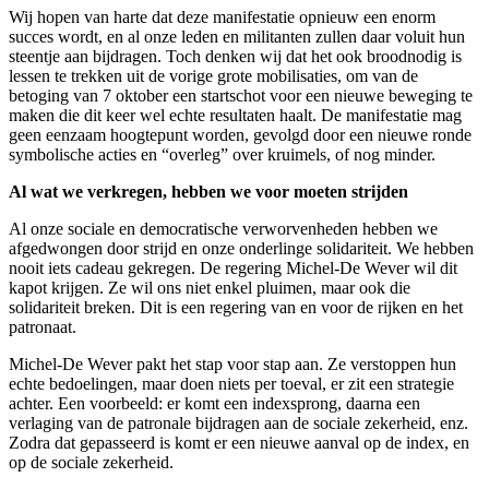
Wij hopen van harte dat deze manifestatie opnieuw een enorm
succes wordt, en al onze leden en militanten zullen daar voluit hun
steentje aan bijdragen. Toch denken wij dat het ook broodnodig is
lessen te trekken uit de vorige grote mobilisaties, om van de
betoging van 7 oktober een startschot voor een nieuwe beweging te
maken die dit keer wel echte resultaten haalt. De manifestatie mag
geen eenzaam hoogtepunt worden, gevolgd door een nieuwe ronde
symbolische acties en “overleg” over kruimels, of nog minder.
Al wat we verkregen, hebben we voor moeten strijden
Al onze sociale en democratische verworvenheden hebben we
afgedwongen door strijd en onze onderlinge solidariteit. We hebben
nooit iets cadeau gekregen. De regering Michel-De Wever wil dit
kapot krijgen. Ze wil ons niet enkel pluimen, maar ook die
solidariteit breken. Dit is een regering van en voor de rijken en het
patronaat.
Michel-De Wever pakt het stap voor stap aan. Ze verstoppen hun
echte bedoelingen, maar doen niets per toeval, er zit een strategie
achter. Een voorbeeld: er komt een indexsprong, daarna een
verlaging van de patronale bijdragen aan de sociale zekerheid, enz.
Zodra dat gepasseerd is komt er een nieuwe aanval op de index, en
op de sociale zekerheid.