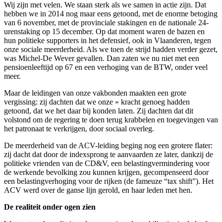
Wij zijn met velen. We staan sterk als we samen in actie zijn. Dat
hebben we in 2014 nog maar eens getoond, met de enorme betoging
van 6 november, met de provinciale stakingen en de nationale 24-
urenstaking op 15 december. Op dat moment waren de bazen en
hun politieke supporters in het defensief, ook in Vlaanderen, tegen
onze sociale meerderheid. Als we toen de strijd hadden verder gezet,
was Michel-De Wever gevallen. Dan zaten we nu niet met een
pensioenleeftijd op 67 en een verhoging van de BTW, onder veel
meer.
Maar de leidingen van onze vakbonden maakten een grote
vergissing: zij dachten dat we onze » kracht genoeg hadden
getoond, dat we het daar bij konden laten. Zij dachten dat dit
volstond om de regering te doen terug krabbelen en toegevingen van
het patronaat te verkrijgen, door sociaal overleg.
De meerderheid van de ACV-leiding beging nog een grotere flater:
zij dacht dat door de indexsprong te aanvaarden ze later, dankzij de
politieke vrienden van de CD&V, een belastingvermindering voor
de werkende bevolking zou kunnen krijgen, gecompenseerd door
een belastingverhoging voor de rijken (de fameuze “tax shift”). Het
ACV werd over de ganse lijn gerold, en haar leden met hen.
De realiteit onder ogen zien