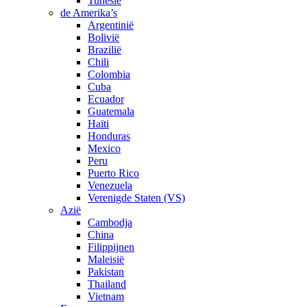
Tunesië
de Amerika’s
Argentinië
Bolivië
Brazilië
Chili
Colombia
Cuba
Ecuador
Guatemala
Haïti
Honduras
Mexico
Peru
Puerto Rico
Venezuela
Verenigde Staten (VS)
Azië
Cambodja
China
Filippijnen
Maleisië
Pakistan
Thailand
Vietnam