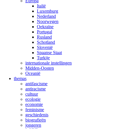
Europa
Italië
Luxemburg
Nederland
Noorwegen
Oekraïne
Portugal
Rusland
Schotland
Slovenië
Spaanse Staat
Turkije
internationale instellingen
Midden-Oosten
Oceanië
themas
antifascisme
antiracisme
cultuur
ecologie
economie
feminisme
geschiedenis
biografieën
jongeren