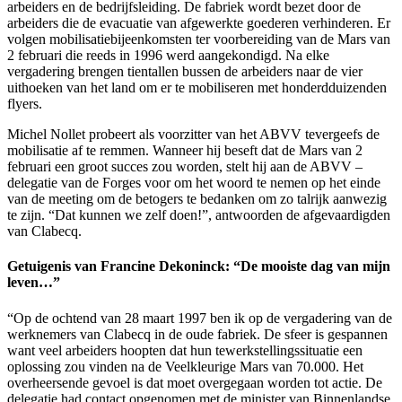
arbeiders en de bedrijfsleiding. De fabriek wordt bezet door de
arbeiders die de evacuatie van afgewerkte goederen verhinderen. Er
volgen mobilisatiebijeenkomsten ter voorbereiding van de Mars van
2 februari die reeds in 1996 werd aangekondigd. Na elke
vergadering brengen tientallen bussen de arbeiders naar de vier
uithoeken van het land om er te mobiliseren met honderdduizenden
flyers.
Michel Nollet probeert als voorzitter van het ABVV tevergeefs de
mobilisatie af te remmen. Wanneer hij beseft dat de Mars van 2
februari een groot succes zou worden, stelt hij aan de ABVV –
delegatie van de Forges voor om het woord te nemen op het einde
van de meeting om de betogers te bedanken om zo talrijk aanwezig
te zijn. “Dat kunnen we zelf doen!”, antwoorden de afgevaardigden
van Clabecq.
Getuigenis van Francine Dekoninck: “De mooiste dag van mijn
leven…”
“Op de ochtend van 28 maart 1997 ben ik op de vergadering van de
werknemers van Clabecq in de oude fabriek. De sfeer is gespannen
want veel arbeiders hoopten dat hun tewerkstellingssituatie een
oplossing zou vinden na de Veelkleurige Mars van 70.000. Het
overheersende gevoel is dat moet overgegaan worden tot actie. De
delegatie had contact opgenomen met de minister van Binnenlandse