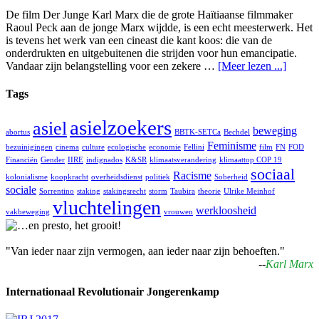
De film Der Junge Karl Marx die de grote Haïtiaanse filmmaker
Raoul Peck aan de jonge Marx wijdde, is een echt meesterwerk. Het
is tevens het werk van een cineast die kant koos: die van de
onderdrukten en uitgebuitenen die strijden voor hun emancipatie.
Vandaar zijn belangstelling voor een zekere …
[Meer lezen ...]
Tags
asielzoekers
asiel
beweging
abortus
BBTK-SETCa
Bechdel
Feminisme
bezuinigingen
cinema
culture
ecologische
economie
Fellini
film
FN
FOD
Financiën
Gender
IIRE
indignados
K&SR
klimaatsverandering
klimaattop COP 19
sociaal
Racisme
kolonialisme
koopkracht
overheidsdienst
politiek
Soberheid
sociale
Sorrentino
staking
stakingsrecht
storm
Taubira
theorie
Ulrike Meinhof
vluchtelingen
werkloosheid
vakbeweging
vrouwen
"Van ieder naar zijn vermogen, aan ieder naar zijn behoeften."
--
Karl Marx
Internationaal Revolutionair Jongerenkamp