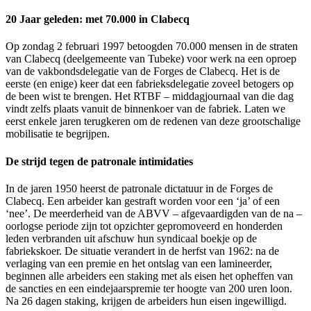
20 Jaar geleden: met 70.000 in Clabecq
Op zondag 2 februari 1997 betoogden 70.000 mensen in de straten
van Clabecq (deelgemeente van Tubeke) voor werk na een oproep
van de vakbondsdelegatie van de Forges de Clabecq. Het is de
eerste (en enige) keer dat een fabrieksdelegatie zoveel betogers op
de been wist te brengen. Het RTBF – middagjournaal van die dag
vindt zelfs plaats vanuit de binnenkoer van de fabriek. Laten we
eerst enkele jaren terugkeren om de redenen van deze grootschalige
mobilisatie te begrijpen.
De strijd tegen de patronale intimidaties
In de jaren 1950 heerst de patronale dictatuur in de Forges de
Clabecq. Een arbeider kan gestraft worden voor een ‘ja’ of een
‘nee’. De meerderheid van de ABVV – afgevaardigden van de na –
oorlogse periode zijn tot opzichter gepromoveerd en honderden
leden verbranden uit afschuw hun syndicaal boekje op de
fabriekskoer. De situatie verandert in de herfst van 1962: na de
verlaging van een premie en het ontslag van een lamineerder,
beginnen alle arbeiders een staking met als eisen het opheffen van
de sancties en een eindejaarspremie ter hoogte van 200 uren loon.
Na 26 dagen staking, krijgen de arbeiders hun eisen ingewilligd.