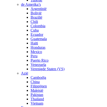
Tunesië
de Amerika’s
Argentinië
Bolivië
Brazilië
Chili
Colombia
Cuba
Ecuador
Guatemala
Haïti
Honduras
Mexico
Peru
Puerto Rico
Venezuela
Verenigde Staten (VS)
Azië
Cambodja
China
Filippijnen
Maleisië
Pakistan
Thailand
Vietnam