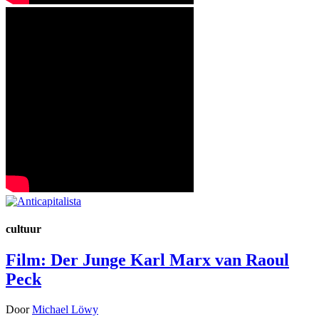
cultuur
Film: Der Junge Karl Marx van Raoul
Peck
Door
Michael Löwy