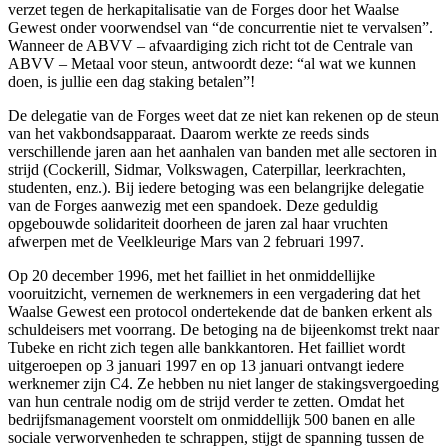
verzet tegen de herkapitalisatie van de Forges door het Waalse
Gewest onder voorwendsel van “de concurrentie niet te vervalsen”.
Wanneer de ABVV – afvaardiging zich richt tot de Centrale van
ABVV – Metaal voor steun, antwoordt deze: “al wat we kunnen
doen, is jullie een dag staking betalen”!
De delegatie van de Forges weet dat ze niet kan rekenen op de steun
van het vakbondsapparaat. Daarom werkte ze reeds sinds
verschillende jaren aan het aanhalen van banden met alle sectoren in
strijd (Cockerill, Sidmar, Volkswagen, Caterpillar, leerkrachten,
studenten, enz.). Bij iedere betoging was een belangrijke delegatie
van de Forges aanwezig met een spandoek. Deze geduldig
opgebouwde solidariteit doorheen de jaren zal haar vruchten
afwerpen met de Veelkleurige Mars van 2 februari 1997.
Op 20 december 1996, met het failliet in het onmiddellijke
vooruitzicht, vernemen de werknemers in een vergadering dat het
Waalse Gewest een protocol ondertekende dat de banken erkent als
schuldeisers met voorrang. De betoging na de bijeenkomst trekt naar
Tubeke en richt zich tegen alle bankkantoren. Het failliet wordt
uitgeroepen op 3 januari 1997 en op 13 januari ontvangt iedere
werknemer zijn C4. Ze hebben nu niet langer de stakingsvergoeding
van hun centrale nodig om de strijd verder te zetten. Omdat het
bedrijfsmanagement voorstelt om onmiddellijk 500 banen en alle
sociale verworvenheden te schrappen, stijgt de spanning tussen de