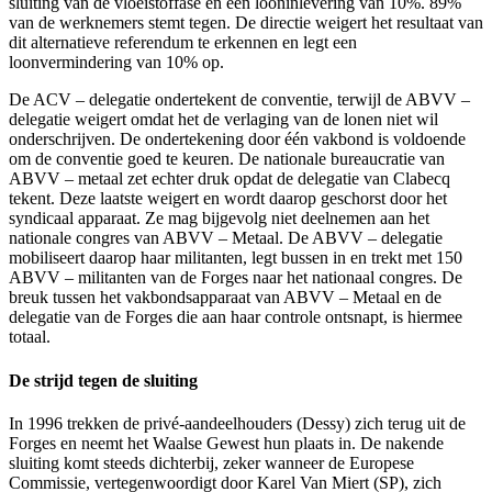
sluiting van de vloeistoffase en een looninlevering van 10%. 89%
van de werknemers stemt tegen. De directie weigert het resultaat van
dit alternatieve referendum te erkennen en legt een
loonvermindering van 10% op.
De ACV – delegatie ondertekent de conventie, terwijl de ABVV –
delegatie weigert omdat het de verlaging van de lonen niet wil
onderschrijven. De ondertekening door één vakbond is voldoende
om de conventie goed te keuren. De nationale bureaucratie van
ABVV – metaal zet echter druk opdat de delegatie van Clabecq
tekent. Deze laatste weigert en wordt daarop geschorst door het
syndicaal apparaat. Ze mag bijgevolg niet deelnemen aan het
nationale congres van ABVV – Metaal. De ABVV – delegatie
mobiliseert daarop haar militanten, legt bussen in en trekt met 150
ABVV – militanten van de Forges naar het nationaal congres. De
breuk tussen het vakbondsapparaat van ABVV – Metaal en de
delegatie van de Forges die aan haar controle ontsnapt, is hiermee
totaal.
De strijd tegen de sluiting
In 1996 trekken de privé-aandeelhouders (Dessy) zich terug uit de
Forges en neemt het Waalse Gewest hun plaats in. De nakende
sluiting komt steeds dichterbij, zeker wanneer de Europese
Commissie, vertegenwoordigt door Karel Van Miert (SP), zich