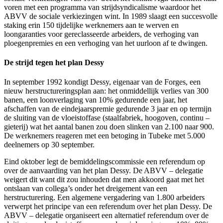
voren met een programma van strijdsyndicalisme waardoor het
ABVV de sociale verkiezingen wint. In 1989 slaagt een succesvolle
staking erin 150 tijdelijke werknemers aan te werven en
loongaranties voor gereclasseerde arbeiders, de verhoging van
ploegenpremies en een verhoging van het uurloon af te dwingen.
De strijd tegen het plan Dessy
In september 1992 kondigt Dessy, eigenaar van de Forges, een
nieuw herstructureringsplan aan: het onmiddellijk verlies van 300
banen, een loonverlaging van 10% gedurende een jaar, het
afschaffen van de eindejaarspremie gedurende 3 jaar en op termijn
de sluiting van de vloeistoffase (staalfabriek, hoogoven, continu –
gieterij) wat het aantal banen zou doen slinken van 2.100 naar 900.
De werknemers reageren met een betoging in Tubeke met 5.000
deelnemers op 30 september.
Eind oktober legt de bemiddelingscommissie een referendum op
over de aanvaarding van het plan Dessy. De ABVV – delegatie
weigert dit want dit zou inhouden dat men akkoord gaat met het
ontslaan van collega’s onder het dreigement van een
herstructurering. Een algemene vergadering van 1.800 arbeiders
verwerpt het principe van een referendum over het plan Dessy. De
ABVV – delegatie organiseert een alternatief referendum over de