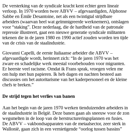
De versterking van de syndicale kracht kent echter geen lineair
verloop. In 1970 worden twee ABVV – afgevaardigden, Alphonse
Sabbe en Émile Desantoine, net als een twintigtal strijdbare
arbeiders (waarvan heel wat geïmmigreerde werknemers), ontslagen
voor “staking”. Deze nederlaag, die de hardheid van de patronale
repressie illustreert, gaat een nieuwe generatie syndicale militanten
tekenen die in de jaren 1980 en 1990 actief zouden worden ten tijde
van de crisis van de staalindustrie.
Giovanni Capelli, de eerste Italiaanse arbeider die ABVV –
afgevaardigde wordt, herinnert zich: “In de jaren 1970 was het
zware en schadelijke werk meestal voorbehouden voor migranten.
Er heerste veel racisme. Omdat ik Frans sprak, vroegen velen me
om hulp met hun papieren. Ik heb dagen en nachten besteed aan
discussies om het autoritarisme van het kaderpersoneel en de kleine
chefs te breken.”
De strijd tegen het verlies van banen
Aan het begin van de jaren 1970 werken tienduizenden arbeiders in
de staalindustrie in België. Deze banen gaan als sneeuw voor de zon
wegsmelten in de loop van de herstructureringsplannen en fusies.
De ABVV – vakbondsapparaten van de metaalsector, zeer sterk in
Wallonië, gaan zich in een vernietigende “oorlog tussen bassins”