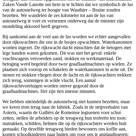
Zaken Vande Lanotte om hem in te lichten dat we symbolisch de lus
van de autosnelweg ter hoogte van Wauthier – Braine zouden
bezetten. We wandelen de zes kilometer tot aan de lus van
autosnelweg te voet en vernemen onderweg dat de minister zijn
mondeling akkoord heeft gegeven.
Bij aankomst aan de voet aan de lus worden we echter aangevallen
door rijkswachters die ons in de bosjes opwachtten. Waterkanonnen
worden ingezet. De rijkswacht dacht misschien dat de betogers met
lege handen waren gekomen. Dit was niet het geval: enkele
vrachtwagens vervoerden zand, stokken en werkmateriaal. De
betoging werd begeleid door twee graaflaadmachines op wielen. Ze
plaatsen zich voorop en schakelen de waterkanonnen in actie uit. De
stenen en stokken vliegen door de lucht en de rijkswachters trekken
zich terug, sommigen in wilde vlucht. Een aantal
rijkswachtvoertuigen worden omver gegooid door de
graaflaadmachines. Het zijn tien intense minuten.
We hebben uiteindelijk de autosnelweg niet kunnen bezetten, maar
we keren trots terug naar de fabriek. Zoals in de stripverhalen van
Asterix, waarin de Galliërs de Romeinse legioenen voor schut
zetten, stellen de arbeiders op de terugweg hun trofeeën ten toon:
matrakken, schilden, helmen die op de rijkswachters werden buit
gemaakt. Op dezelfde terugweg bieden bewoners ons koffie aan,
komen schoolkinderen naar buiten om voor ons te applaudisseren: