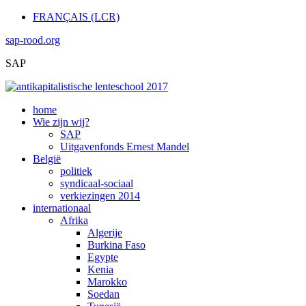
FRANÇAIS (LCR)
sap-rood.org
SAP
home
Wie zijn wij?
SAP
Uitgavenfonds Ernest Mandel
België
politiek
syndicaal-sociaal
verkiezingen 2014
internationaal
Afrika
Algerije
Burkina Faso
Egypte
Kenia
Marokko
Soedan