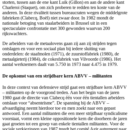
storten, tussen aan de ene kant Luik (Gillon) en aan de andere kant
Charleroi (Staquet), om zich proberen te redden ten koste van de
anderen. In deze rivaliteit tussen bureaucraten wegen de middelgrote
fabrieken (Clabecq, Boël) niet zwaar door. In 1982 mondt de
nationale betoging van staalarbeiders in Brussel uit in een
spectaculaire confrontatie met 300 gewonden waarvan 200
rijkswachters.
De arbeiders van de metaalovens gaan zij aan zij strijden tegen
ontslagen en voor een sociaal plan bij iedere sluiting van
onderdelen: de staafmolen (1971), de zuurstoffabriek (1980), de
metaalgieterij (1984), de cokesfabriek van Vilvoorde (1986). Het
aantal werknemers daalt van 5.750 in 1973 naar 4.475 in 1979.
De opkomst van een strijdbare kern ABVV – militanten
In deze context van defensieve strijd gaat een strijdbare kern ABVV
– militanten op de voorgrond treden. Aan het begin van de jaren
1980 gaat de directie van Clabecq één voor één tientallen arbeiders
ontslaan voor “absenteïsme”. De spanning bij de ABVV –
afvaardiging neemt hierdoor toe en men zoekt naar een gepast
antwoord. Een aantal militanten die een meer strijdbaar syndicalisme
voorstaat, vormt een kleine oppositionele kern die doorheen de jaren
gaat groeien tot een groep van enkele tientallen militanten. Voor de
sociale verkiezingen van 1987 treedt het comité Agir autrement naar