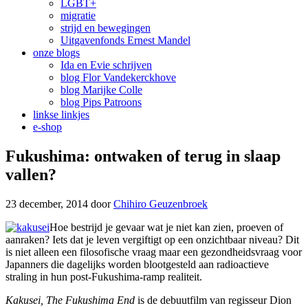
LGBT+
migratie
strijd en bewegingen
Uitgavenfonds Ernest Mandel
onze blogs
Ida en Evie schrijven
blog Flor Vandekerckhove
blog Marijke Colle
blog Pips Patroons
linkse linkjes
e-shop
Fukushima: ontwaken of terug in slaap
vallen?
23 december, 2014
door
Chihiro Geuzenbroek
Hoe bestrijd je gevaar wat je niet kan zien, proeven of
aanraken? Iets dat je leven vergiftigt op een onzichtbaar niveau? Dit
is niet alleen een filosofische vraag maar een gezondheidsvraag voor
Japanners die dagelijks worden blootgesteld aan radioactieve
straling in hun post-Fukushima-ramp realiteit.
Kakusei, The Fukushima End
is de debuutfilm van regisseur Dion