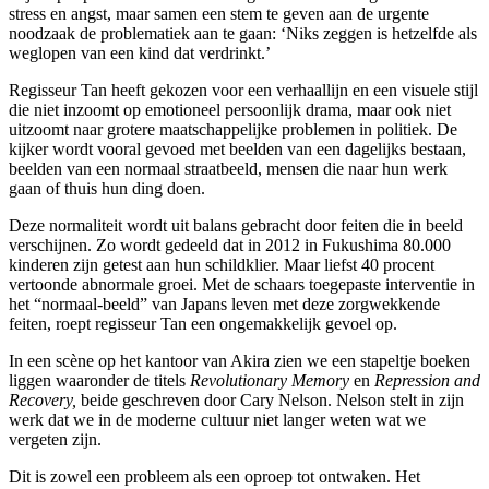
stress en angst, maar samen een stem te geven aan de urgente
noodzaak de problematiek aan te gaan: ‘Niks zeggen is hetzelfde als
weglopen van een kind dat verdrinkt.’
Regisseur Tan heeft gekozen voor een verhaallijn en een visuele stijl
die niet inzoomt op emotioneel persoonlijk drama, maar ook niet
uitzoomt naar grotere maatschappelijke problemen in politiek. De
kijker wordt vooral gevoed met beelden van een dagelijks bestaan,
beelden van een normaal straatbeeld, mensen die naar hun werk
gaan of thuis hun ding doen.
Deze normaliteit wordt uit balans gebracht door feiten die in beeld
verschijnen. Zo wordt gedeeld dat in 2012 in Fukushima 80.000
kinderen zijn getest aan hun schildklier. Maar liefst 40 procent
vertoonde abnormale groei. Met de schaars toegepaste interventie in
het “normaal-beeld” van Japans leven met deze zorgwekkende
feiten, roept regisseur Tan een ongemakkelijk gevoel op.
In een scène op het kantoor van Akira zien we een stapeltje boeken
liggen waaronder de titels
Revolutionary Memory
en
Repression and
Recovery,
beide geschreven door Cary Nelson. Nelson stelt in zijn
werk dat we in de moderne cultuur niet langer weten wat we
vergeten zijn.
Dit is zowel een probleem als een oproep tot ontwaken. Het