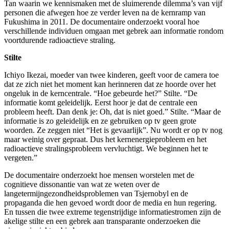
Tan waarin we kennismaken met de sluimerende dilemma’s van vijf
personen die afwegen hoe ze verder leven na de kernramp van
Fukushima in 2011. De documentaire onderzoekt vooral hoe
verschillende individuen omgaan met gebrek aan informatie rondom
voortdurende radioactieve straling.
Stilte
Ichiyo Ikezai, moeder van twee kinderen, geeft voor de camera toe
dat ze zich niet het moment kan herinneren dat ze hoorde over het
ongeluk in de kerncentrale. “Hoe gebeurde het?” Stilte. “De
informatie komt geleidelijk. Eerst hoor je dat de centrale een
probleem heeft. Dan denk je: Oh, dat is niet goed.” Stilte. “Maar de
informatie is zo geleidelijk en ze gebruiken op tv geen grote
woorden. Ze zeggen niet “Het is gevaarlijk”. Nu wordt er op tv nog
maar weinig over gepraat. Dus het kernenergieprobleem en het
radioactieve stralingsprobleem vervluchtigt. We beginnen het te
vergeten.”
De documentaire onderzoekt hoe mensen worstelen met de
cognitieve dissonantie van wat ze weten over de
langetermijngezondheidsproblemen van Tsjernobyl en de
propaganda die hen gevoed wordt door de media en hun regering.
En tussen die twee extreme tegenstrijdige informatiestromen zijn de
akelige stilte en een gebrek aan transparante onderzoeken die