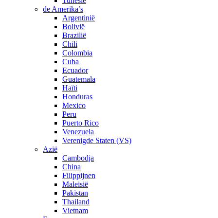
Tunesië
de Amerika’s
Argentinië
Bolivië
Brazilië
Chili
Colombia
Cuba
Ecuador
Guatemala
Haïti
Honduras
Mexico
Peru
Puerto Rico
Venezuela
Verenigde Staten (VS)
Azië
Cambodja
China
Filippijnen
Maleisië
Pakistan
Thailand
Vietnam