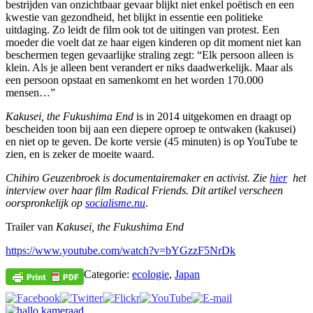
bestrijden van onzichtbaar gevaar blijkt niet enkel poëtisch en een
kwestie van gezondheid, het blijkt in essentie een politieke
uitdaging. Zo leidt de film ook tot de uitingen van protest. Een
moeder die voelt dat ze haar eigen kinderen op dit moment niet kan
beschermen tegen gevaarlijke straling zegt: “Elk persoon alleen is
klein. Als je alleen bent verandert er niks daadwerkelijk. Maar als
een persoon opstaat en samenkomt en het worden 170.000
mensen…”
Kakusei, the Fukushima End
is in 2014 uitgekomen en draagt op
bescheiden toon bij aan een diepere oproep te ontwaken (kakusei)
en niet op te geven. De korte versie (45 minuten) is op YouTube te
zien, en is zeker de moeite waard.
Chihiro Geuzenbroek is documentairemaker en activist. Zie
hier
het
interview over haar film Radical Friends. Dit artikel verscheen
oorspronkelijk op
socialisme.nu
.
Trailer van
Kakusei, the Fukushima End
https://www.youtube.com/watch?v=bYGzzF5NrDk
Categorie:
ecologie
,
Japan