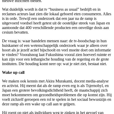
nieuwe inzichten bieden.
Wat duidelijk wordt is dat tv “business as usual” bedrijft en in
reclames acteurs laat zien die lokaal geboerd eten consumeren. Alles
is in orde. Terwijl een onderzoek dat een jaar na de ramp is
uitgevoerd voedsel heeft getest uit de oostelijke streek van Japan en
aantoonde dat 400 verschillende producten een onveilige dosis aan
cesium bevatten.
De vraag is: waar handelen mensen naar: de tv-boodschap in hun
huiskamer of een wetenschappelijk onderzoek waar je alleen over
hoort als je jezelf actief bijschoolt en veel moeite doet om informatie
te vinden? Vooralsnog laat Fukushima vooral zien hoeveel ruimte er
kan zijn voor een lethargische houding van de regering en de grote
instituten. Die houding komt neer op: wat je niet ziet, bestaat niet.
Wake up call
We maken ook kennis met Akira Murakami, docent media-analyse
en activist. Hij meent dat als de ramp even erg is als Tsjernobyl, en
Japan een grotere bevolkingsdichtheid heeft, de maatschappij zich
moet bekommeren om gezondheidsproblemen die op komst zijn. Hij
voelt zichzelf geroepen een rol te spelen in het sociaal bewustzijn en
deze ramp als een wake up call aan te grijpen.
Hij roept op niet als individuen weg te zinken in het gevoel van