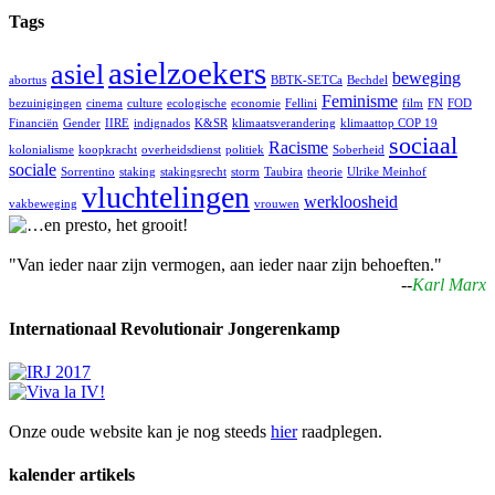
Tags
asielzoekers
asiel
beweging
abortus
BBTK-SETCa
Bechdel
Feminisme
bezuinigingen
cinema
culture
ecologische
economie
Fellini
film
FN
FOD
Financiën
Gender
IIRE
indignados
K&SR
klimaatsverandering
klimaattop COP 19
sociaal
Racisme
kolonialisme
koopkracht
overheidsdienst
politiek
Soberheid
sociale
Sorrentino
staking
stakingsrecht
storm
Taubira
theorie
Ulrike Meinhof
vluchtelingen
werkloosheid
vakbeweging
vrouwen
"Van ieder naar zijn vermogen, aan ieder naar zijn behoeften."
--
Karl Marx
Internationaal Revolutionair Jongerenkamp
Onze oude website kan je nog steeds
hier
raadplegen.
kalender artikels