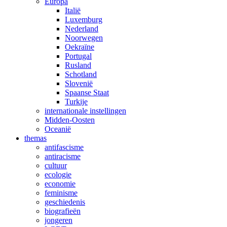
Europa
Italië
Luxemburg
Nederland
Noorwegen
Oekraïne
Portugal
Rusland
Schotland
Slovenië
Spaanse Staat
Turkije
internationale instellingen
Midden-Oosten
Oceanië
themas
antifascisme
antiracisme
cultuur
ecologie
economie
feminisme
geschiedenis
biografieën
jongeren