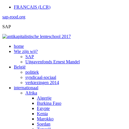
FRANÇAIS (LCR)
sap-rood.org
SAP
home
Wie zijn wij?
SAP
Uitgavenfonds Ernest Mandel
België
politiek
syndicaal-sociaal
verkiezingen 2014
internationaal
Afrika
Algerije
Burkina Faso
Egypte
Kenia
Marokko
Soedan