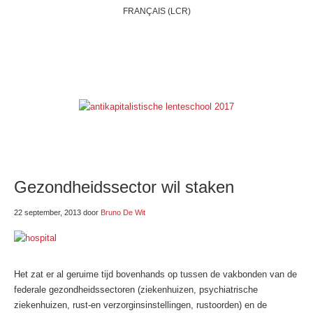
FRANÇAIS (LCR)
HOME
WIE ZIJN WIJ?
BELGIË
INTERNATIONAAL
THEMAS
ONZE BLOGS
LINKSE LINKJES
E-SHOP
Gezondheidssector wil staken
22 september, 2013
door
Bruno De Wit
Het zat er al geruime tijd bovenhands op tussen de vakbonden van de
federale gezondheidssectoren (ziekenhuizen, psychiatrische
ziekenhuizen, rust-en verzorginsinstellingen, rustoorden) en de