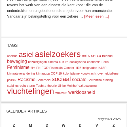
tevens het werk van een cineast die kant koos: die van de
onderdrukten en uitgebuitenen die strijden voor hun emancipatie.
Vandaar zijn belangstelling voor een zekere …
[Meer lezen ...]
TAGS
asielzoekers
asiel
abortus
BBTK-SETCa
Bechdel
beweging
bezuinigingen
cinema
culture
ecologische
economie
Fellini
Feminisme
film
FN
FOD Financiën
Gender
IIRE
indignados
K&SR
klimaatsverandering
klimaattop COP 19
kolonialisme
koopkracht
overheidsdienst
sociaal
Racisme
sociale
politiek
Soberheid
Sorrentino
staking
stakingsrecht
storm
Taubira
theorie
Ulrike Meinhof
vakbeweging
vluchtelingen
werkloosheid
vrouwen
KALENDER ARTIKELS
augustus 2026
Z
M
D
W
D
V
Z