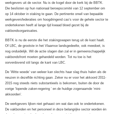
werkgevers uit de sector. Nu is de kogel door de kerk bij de BBTK.
Die beslisten op hun nationaal beroepscomité van 12 september om
op 14 oktober in staking te gaan. De pertinente onwil van bepaalde
werkgeversfederaties om hoogdringend cao’s voor de gehele sector te
ondertekenen heeft al lange tijd kwaad bloed gezet bij de
vakbondsorganisaties.
BBTK is nu de eerste die het stakingswapen terug uit de kast haalt.
Of LBC, de grootste in het Vlaamse landsgedeelte, ook meedoet, is
nog onduidelijk. Wil de actie slagen dan zal er in gemeenschappelijk
vakbondsfront moeten gehandeld worden. Tot nu toe is het
oorverdovend stil langs de kant van LBC.
De ‘Witte woede’ van weleer kan slechts haar slag thuis halen als de
neuzen in dezelfde richting gaan. Zeker nu er voor het akkoord 2011-
2015 nog steeds niets substantieels is bekomen, buiten de door de
vorige ‘lopende zaken-regering ‘ en de huidige zogenaamde ‘mini-
akkoorden’.
De werkgevers lijken niet gehaast om wat dan ook te ondertekenen.
De vakbonden en het personeel in deze belangrijke sector worden én