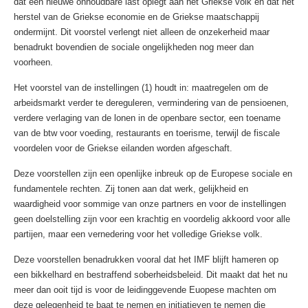
dat een nieuwe onhoudbare last oplegt aan het Griekse volk en dat het
herstel van de Griekse economie en de Griekse maatschappij
ondermijnt. Dit voorstel verlengt niet alleen de onzekerheid maar
benadrukt bovendien de sociale ongelijkheden nog meer dan
voorheen.
Het voorstel van de instellingen (1) houdt in: maatregelen om de
arbeidsmarkt verder te dereguleren, vermindering van de pensioenen,
verdere verlaging van de lonen in de openbare sector, een toename
van de btw voor voeding, restaurants en toerisme, terwijl de fiscale
voordelen voor de Griekse eilanden worden afgeschaft.
Deze voorstellen zijn een openlijke inbreuk op de Europese sociale en
fundamentele rechten. Zij tonen aan dat werk, gelijkheid en
waardigheid voor sommige van onze partners en voor de instellingen
geen doelstelling zijn voor een krachtig en voordelig akkoord voor alle
partijen, maar een vernedering voor het volledige Griekse volk.
Deze voorstellen benadrukken vooral dat het IMF blijft hameren op
een bikkelhard en bestraffend soberheidsbeleid. Dit maakt dat het nu
meer dan ooit tijd is voor de leidinggevende Euopese machten om
deze gelegenheid te baat te nemen en initiatieven te nemen die