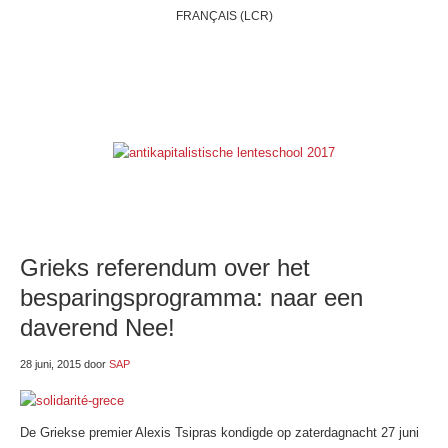
FRANÇAIS (LCR)
HOME
WIE ZIJN WIJ?
BELGIË
INTERNATIONAAL
THEMAS
ONZE BLOGS
LINKSE LINKJES
E-SHOP
Grieks referendum over het
besparingsprogramma: naar een
daverend Nee!
28 juni, 2015
door
SAP
De Griekse premier Alexis Tsipras kondigde op zaterdagnacht 27 juni