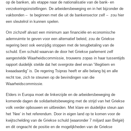
op de banken, als etappe naar de nationalisatie van de bank- en
verzekeringsinstellingen. De arbeidersbeweging en in het bijzonder de
vakbonden – te beginnen met die uit de bankensector zelf – zou hier
een sleutelrol in kunnen spelen.
Om zichzelf alvast een minimum aan financiële en economische
ademruimte te geven voor een alternatief beleid, zou de Griekse
regering best ook eenzijdig stoppen met de terugbetaling van de
schuld. Een schuld waarvan de door het Griekse parlement zelf
aangestelde Waarheidscommissie, trouwens zopas in haar tussentijds
rapport duidelijk stelde dat het overgrote deel ervan “illegitiem en
kwaadaardig” is. De regering Tsipras heeft er alle belang bij en alle
recht toe, zich te steunen op de bevindingen van die
Waarheidscommissie.
Elders in Europa moet de linkerzijde en de arbeidersbeweging de
komende dagen de solidariteitsbeweging met de strijd van het Griekse
volk verder opbouwen en uitbreiden. Met klare en duidelijke steun aan
het ‘Nee’ in het referendum. Door in eigen land op te komen voor de
kwijtschelding van de Griekse schuld (waaronder 7 miljard aan België)
en dit ongeacht de positie en de mogelijkheden van de Griekse