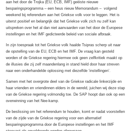
aan het door de Trojka (EU, ECB, IMF) geëiste nieuwe
besparingsprogramma – een heus nieuw Memorandum – volgend
weekend bij referendum aan het Griekse volk voor te leggen. Het is
uiterst positief en belangrijk dat het Griekse volk zich nu zelf kan
uitspreken over het al dan niet aanvaarden van het door de Europese
instellingen en het IMF gedicteerde beleid van sociale afbraak.
In zijn toespraak tot het Griekse volk haalde Tsipras scherp uit naar
de opstelling van de EU, ECB en het IMF. De vraag kan gesteld
worden of de Griekse regering hiermee ook geen zelfkritiek maakt op
de illusies die zij zelf maandenlang in stand hield door haar streven
naar een onderhandelde oplossing met diezelfde ‘instellingen’.
Samen met het overgrote deel van de Griekse radicale linkerzijde en
haar vrienden en vriendinnen elders in de wereld, juichen wij deze stap
van de Griekse regering volmondig toe. De SAP hoopt dan ook op een
overwinning van het Nee-kamp.
De beslissing om het referendum te houden, komt er nadat voorstellen
van de zijde van de Griekse regering voor een alternatief
besparingsprogramma door de Europese instellingen en het IMF
steevast als onvoldoende werden afgewezen.