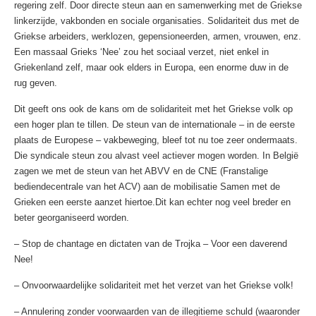
regering zelf. Door directe steun aan en samenwerking met de Griekse
linkerzijde, vakbonden en sociale organisaties. Solidariteit dus met de
Griekse arbeiders, werklozen, gepensioneerden, armen, vrouwen, enz.
Een massaal Grieks ‘Nee’ zou het sociaal verzet, niet enkel in
Griekenland zelf, maar ook elders in Europa, een enorme duw in de
rug geven.
Dit geeft ons ook de kans om de solidariteit met het Griekse volk op
een hoger plan te tillen. De steun van de internationale – in de eerste
plaats de Europese – vakbeweging, bleef tot nu toe zeer ondermaats.
Die syndicale steun zou alvast veel actiever mogen worden. In België
zagen we met de steun van het ABVV en de CNE (Franstalige
bediendecentrale van het ACV) aan de mobilisatie Samen met de
Grieken een eerste aanzet hiertoe.Dit kan echter nog veel breder en
beter georganiseerd worden.
– Stop de chantage en dictaten van de Trojka – Voor een daverend
Nee!
– Onvoorwaardelijke solidariteit met het verzet van het Griekse volk!
– Annulering zonder voorwaarden van de illegitieme schuld (waaronder