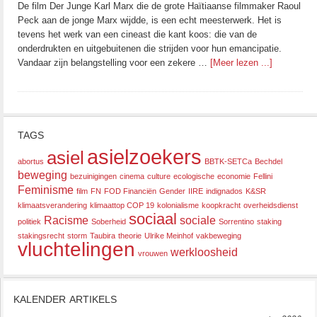
De film Der Junge Karl Marx die de grote Haïtiaanse filmmaker Raoul
Peck aan de jonge Marx wijdde, is een echt meesterwerk. Het is
tevens het werk van een cineast die kant koos: die van de
onderdrukten en uitgebuitenen die strijden voor hun emancipatie.
Vandaar zijn belangstelling voor een zekere …
[Meer lezen ...]
TAGS
asielzoekers
asiel
abortus
BBTK-SETCa
Bechdel
beweging
bezuinigingen
cinema
culture
ecologische
economie
Fellini
Feminisme
film
FN
FOD Financiën
Gender
IIRE
indignados
K&SR
klimaatsverandering
klimaattop COP 19
kolonialisme
koopkracht
overheidsdienst
sociaal
Racisme
sociale
politiek
Soberheid
Sorrentino
staking
stakingsrecht
storm
Taubira
theorie
Ulrike Meinhof
vakbeweging
vluchtelingen
werkloosheid
vrouwen
KALENDER ARTIKELS