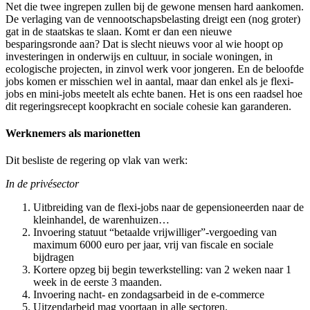
Net die twee ingrepen zullen bij de gewone mensen hard aankomen.
De verlaging van de vennootschapsbelasting dreigt een (nog groter)
gat in de staatskas te slaan. Komt er dan een nieuwe
besparingsronde aan? Dat is slecht nieuws voor al wie hoopt op
investeringen in onderwijs en cultuur, in sociale woningen, in
ecologische projecten, in zinvol werk voor jongeren. En de beloofde
jobs komen er misschien wel in aantal, maar dan enkel als je flexi-
jobs en mini-jobs meetelt als echte banen. Het is ons een raadsel hoe
dit regeringsrecept koopkracht en sociale cohesie kan garanderen.
Werknemers als marionetten
Dit besliste de regering op vlak van werk:
In de privésector
Uitbreiding van de flexi-jobs naar de gepensioneerden naar de
kleinhandel, de warenhuizen…
Invoering statuut “betaalde vrijwilliger”-vergoeding van
maximum 6000 euro per jaar, vrij van fiscale en sociale
bijdragen
Kortere opzeg bij begin tewerkstelling: van 2 weken naar 1
week in de eerste 3 maanden.
Invoering nacht- en zondagsarbeid in de e-commerce
Uitzendarbeid mag voortaan in alle sectoren.