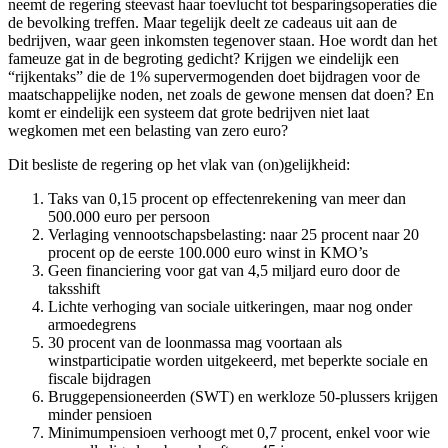
neemt de regering steevast haar toevlucht tot besparingsoperaties die
de bevolking treffen. Maar tegelijk deelt ze cadeaus uit aan de
bedrijven, waar geen inkomsten tegenover staan. Hoe wordt dan het
fameuze gat in de begroting gedicht? Krijgen we eindelijk een
“rijkentaks” die de 1% supervermogenden doet bijdragen voor de
maatschappelijke noden, net zoals de gewone mensen dat doen? En
komt er eindelijk een systeem dat grote bedrijven niet laat
wegkomen met een belasting van zero euro?
Dit besliste de regering op het vlak van (on)gelijkheid:
Taks van 0,15 procent op effectenrekening van meer dan
500.000 euro per persoon
Verlaging vennootschapsbelasting: naar 25 procent naar 20
procent op de eerste 100.000 euro winst in KMO’s
Geen financiering voor gat van 4,5 miljard euro door de
taksshift
Lichte verhoging van sociale uitkeringen, maar nog onder
armoedegrens
30 procent van de loonmassa mag voortaan als
winstparticipatie worden uitgekeerd, met beperkte sociale en
fiscale bijdragen
Bruggepensioneerden (SWT) en werkloze 50-plussers krijgen
minder pensioen
Minimumpensioen verhoogt met 0,7 procent, enkel voor wie