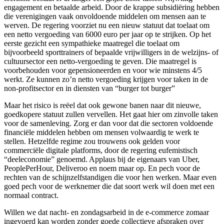
engagement en betaalde arbeid. Door de krappe subsidiëring hebben
die verenigingen vaak onvoldoende middelen om mensen aan te
werven. De regering voorziet nu een nieuw statuut dat toelaat om
een netto vergoeding van 6000 euro per jaar op te strijken. Op het
eerste gezicht een sympathieke maatregel die toelaat om
bijvoorbeeld sporttrainers of bepaalde vrijwilligers in de welzijns- of
cultuursector een netto-vergoeding te geven. Die maatregel is
voorbehouden voor gepensioneerden en voor wie minstens 4/5
werkt. Ze kunnen zo’n
netto vergoeding krijgen voor taken in de
non-profitsector en in diensten van “burger tot burger”
Maar het risico is reëel dat ook gewone banen naar dit nieuwe,
goedkopere statuut zullen vervellen. Het gaat hier om zinvolle taken
voor de samenleving. Zorg er dan voor dat die sectoren voldoende
financiële middelen hebben om mensen volwaardig te werk te
stellen. Hetzelfde regime zou trouwens ook gelden voor
commerciële digitale platforms, door de regering eufemistisch
“deeleconomie” genoemd. Applaus bij de eigenaars van Uber,
PeoplePerHour, Deliveroo en noem maar op. En pech voor de
rechten van de schijnzelfstandigen die voor hen werken. Maar even
goed pech voor de werknemer die dat soort werk wil doen met een
normaal contract.
Willen we dat nacht- en zondagsarbeid in de e-commerce zomaar
ingevoerd kan worden zonder goede collectieve afspraken over