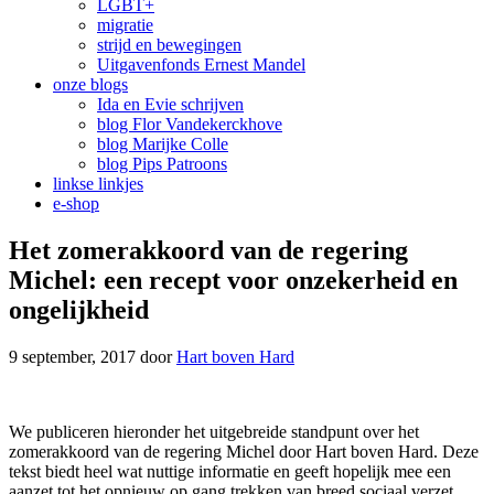
LGBT+
migratie
strijd en bewegingen
Uitgavenfonds Ernest Mandel
onze blogs
Ida en Evie schrijven
blog Flor Vandekerckhove
blog Marijke Colle
blog Pips Patroons
linkse linkjes
e-shop
Het zomerakkoord van de regering
Michel: een recept voor onzekerheid en
ongelijkheid
9 september, 2017
door
Hart boven Hard
We publiceren hieronder het uitgebreide standpunt over het
zomerakkoord van de regering Michel door Hart boven Hard. Deze
tekst biedt heel wat nuttige informatie en geeft hopelijk mee een
aanzet tot het opnieuw op gang trekken van breed sociaal verzet