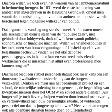
Daarom willen we toch even het waarom van het ambtenarenstatuut
in herinnering brengen. In 1831 werd de vaste benoeming van
ambtenaren ingeschreven in de Belgische Grondwet, omdat men
vanuit democratisch oogpunt vond dat ambtenaren moesten worden
beschermd tegen mogelijke
willekeur van politici.
Dat argument is vandaag nog steeds actueel. Ambtenaren moeten in
alle sereniteit ten dienste staan van de “publieke zaak”, niet
gehinderd door lobbywerk, druk of willekeur vanuit politieke,
economische of financiële machten. Willen we vriendjespolitiek in
het toekennen van bouwvergunningen of laksheid op vlak van
belastinginspectie? Of vinden we het oké dat onze
persoonsgegevens in handen komen van steeds wisselende
werknemers die er misschien niet altijd even professioneel mee
kunnen omgaan?
Daarnaast biedt een stabiel personeelsstatuut ook meer kans om een
duurzame, kwalitatieve dienstverlening aan de burgers te
verzekeren. Denken we maar aan het pedagogisch project op een
school, de ruimtelijke ordening in een gemeente, de
begeleiding van
kwetsbare mensen door het OCMW en zoveel andere diensten. Als
burger wil je toch liever geholpen worden door iemand met ervaring
en vertrouwdheid met jouw persoonlijke situatie, of voldoende
perspectief om dat als jongere op te bouwen? Nee, voortaan mogen
ook alle openbare diensten beroep doen op uitzendarbeid