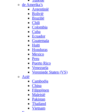
Tunesië
de Amerika’s
Argentinië
Bolivië
Brazilië
Chili
Colombia
Cuba
Ecuador
Guatemala
Haïti
Honduras
Mexico
Peru
Puerto Rico
Venezuela
Verenigde Staten (VS)
Azië
Cambodja
China
Filippijnen
Maleisië
Pakistan
Thailand
Vietnam