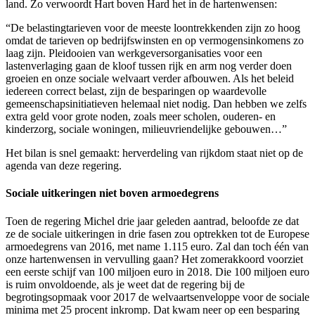
land. Zo verwoordt Hart boven Hard het in de hartenwensen:
“De belastingtarieven voor de meeste loontrekkenden zijn zo hoog
omdat de tarieven op bedrijfswinsten en op vermogensinkomens zo
laag zijn. Pleidooien van werkgeversorganisaties voor een
lastenverlaging gaan de kloof tussen rijk en arm nog verder doen
groeien en onze sociale welvaart verder afbouwen. Als het beleid
iedereen correct belast, zijn de besparingen op waardevolle
gemeenschapsinitiatieven helemaal niet nodig. Dan hebben we zelfs
extra geld voor grote noden, zoals meer scholen, ouderen- en
kinderzorg, sociale woningen, milieuvriendelijke gebouwen…”
Het bilan is snel gemaakt: herverdeling van rijkdom staat niet op de
agenda van deze regering.
Sociale uitkeringen niet boven armoedegrens
Toen de regering Michel drie jaar geleden aantrad, beloofde ze dat
ze de sociale uitkeringen in drie fasen zou optrekken tot de Europese
armoedegrens van 2016, met name 1.115 euro. Zal dan toch één van
onze hartenwensen in vervulling gaan? Het zomerakkoord voorziet
een eerste schijf van 100 miljoen euro in 2018. Die 100 miljoen euro
is ruim onvoldoende, als je weet dat de regering bij de
begrotingsopmaak voor 2017 de welvaartsenveloppe voor de sociale
minima met 25 procent inkromp. Dat kwam neer op een besparing