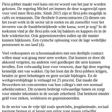
Flexi-jobber maakt veel kans om tot woord van het jaar te worden
gekozen. De regering
Michel zet immers de deur wagenwijd open
voor veel meer flexi-jobs. Sinds 2015 zijn er flexi-jobs mogelijk in
cafés en restaurants. Die flexibele 0-urencontracten (3) dienen om
het zwart werk in de sector uit te roeien en als zoenoffer voor het
invoeren van de fraudebestrijdende witte kassa, weet je nog? In de
toekomst vind je die flexi-jobs ook bij bakkers en kappers én in de
hele winkelsector. Ook gepensioneerden zullen op die manier
kunnen bijklussen. Een cynische oplossing voor de lage wettelijke
pensioenen in ons land (4).
Veel verkoopsters en schoonmaaksters met een deeltijds contract
willen maar wat graag meer uren werken. Dat kunnen ze door dit
akkoord vergeten, nu anderen veel goedkoper die uren kunnen
invullen. Een volwaardig loon voor vrouwen, daar ligt deze regering
kennelijk niet van wakker. Op het loon dat de flexi-jobbers krijgen,
betalen ze geen belastingen en geen sociale bijdragen. En de
werkgeversbijdrage is verlaagd tot 25
procent. Dat maakt die
flexwerkers tot concurrenten van hun collega’s met een normaal
arbeidscontract. Dit systeem bedreigt volwaardige banen en zorgt
voor minder inkomsten in de sociale zekerheid. Dat betekent minder
geld voor zieken, werklozen en gepensioneerden.
In de sector van de vrije tijd zoals sportclubs, jeugdanimatie, sociaal
toerisme bestaat er al langer een grijze zone tussen vrijwillig