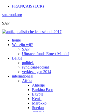
FRANÇAIS (LCR)
sap-rood.org
SAP
home
Wie zijn wij?
SAP
Uitgavenfonds Ernest Mandel
België
politiek
syndicaal-sociaal
verkiezingen 2014
internationaal
Afrika
Algerije
Burkina Faso
Egypte
Kenia
Marokko
Soedan