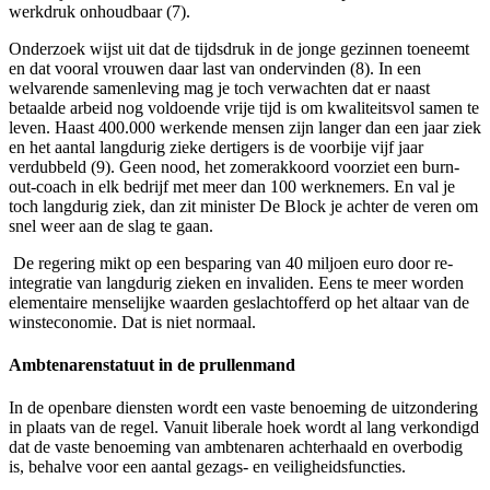
werkdruk onhoudbaar (7).
Onderzoek wijst uit dat de tijdsdruk in de jonge gezinnen toeneemt
en dat vooral
vrouwen daar last van ondervinden (8). In een
welvarende samenleving mag je toch verwachten dat er naast
betaalde arbeid nog voldoende vrije tijd is om
kwaliteitsvol samen te
leven. Haast 400.000 werkende mensen zijn langer dan een jaar ziek
en het aantal langdurig zieke dertigers is de voorbije vijf jaar
verdubbeld (9). Geen nood, het zomerakkoord voorziet een burn-
out-coach in elk bedrijf met meer dan 100 werknemers. En val je
toch langdurig ziek, dan zit minister De Block je achter de veren om
snel weer aan de slag te gaan.
De regering mikt op een besparing van 40 miljoen euro door re-
integratie van langdurig zieken en invaliden. Eens te meer worden
elementaire menselijke waarden geslachtofferd op het altaar van de
winsteconomie. Dat is niet normaal.
Ambtenarenstatuut in de prullenmand
In de openbare diensten wordt een vaste benoeming de uitzondering
in plaats van de regel. Vanuit liberale hoek wordt al lang verkondigd
dat de vaste benoeming van ambtenaren achterhaald en overbodig
is, behalve voor een aantal gezags- en veiligheidsfuncties.