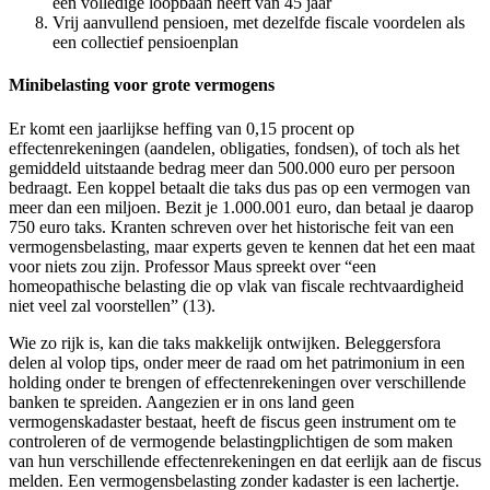
een volledige loopbaan heeft van 45 jaar
Vrij aanvullend pensioen, met dezelfde fiscale voordelen als
een collectief pensioenplan
Minibelasting voor grote vermogens
Er komt een jaarlijkse heffing van 0,15 procent op
effectenrekeningen (aandelen, obligaties, fondsen), of toch als het
gemiddeld uitstaande bedrag meer dan 500.000 euro per persoon
bedraagt. Een koppel betaalt die taks dus pas op een vermogen van
meer dan een miljoen. Bezit je 1.000.001 euro, dan betaal je daarop
750 euro taks. Kranten schreven over het historische feit van een
vermogensbelasting, maar experts geven te kennen dat het een maat
voor niets zou zijn. Professor Maus spreekt over “een
homeopathische belasting die op vlak van fiscale rechtvaardigheid
niet veel zal voorstellen” (13).
Wie zo rijk is, kan die taks makkelijk ontwijken. Beleggersfora
delen al volop tips, onder meer de raad om het patrimonium in een
holding onder te brengen of effectenrekeningen over verschillende
banken te spreiden. Aangezien er in ons land geen
vermogenskadaster bestaat, heeft de fiscus geen instrument om te
controleren of de vermogende belastingplichtigen de som maken
van hun verschillende effectenrekeningen en dat eerlijk aan de fiscus
melden. Een vermogensbelasting zonder kadaster is een lachertje.