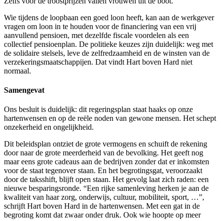
Zelfs voor de troostprijzen vallen vrouwen uit de boot.
Wie tijdens de loopbaan een goed loon heeft, kan aan de werkgever
vragen om loon in te houden voor de financiering van een vrij
aanvullend pensioen, met dezelfde fiscale voordelen als een
collectief pensioenplan. De politieke keuzes zijn duidelijk: weg met
de solidaire stelsels, leve de zelfredzaamheid en de winsten van de
verzekeringsmaatschappijen. Dat vindt Hart boven Hard niet
normaal.
Samengevat
Ons besluit is duidelijk: dit regeringsplan staat haaks op onze
hartenwensen en op de reële noden van gewone mensen. Het schept
onzekerheid en ongelijkheid.
Dit beleidsplan ontziet de grote vermogens en schuift de rekening
door naar de grote meerderheid van de bevolking. Het geeft nog
maar eens grote cadeaus aan de bedrijven zonder dat er inkomsten
voor de staat tegenover staan. En het begrotingsgat, veroorzaakt
door de taksshift, blijft open staan. Het gevolg laat zich raden: een
nieuwe besparingsronde. “Een rijke samenleving herken je aan de
kwaliteit van haar zorg, onderwijs, cultuur, mobiliteit, sport, …”,
schrijft Hart boven Hard in de hartenwensen. Met een gat in de
begroting komt dat zwaar onder druk. Ook wie hoopte op meer