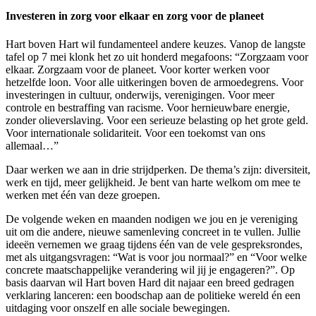
Investeren in zorg voor elkaar en zorg voor de planeet
Hart boven Hart wil fundamenteel andere keuzes. Vanop de langste
tafel op 7 mei klonk het zo uit honderd megafoons: “Zorgzaam voor
elkaar. Zorgzaam voor de planeet. Voor korter werken voor
hetzelfde loon. Voor alle uitkeringen boven de armoedegrens. Voor
investeringen in cultuur, onderwijs, verenigingen. Voor meer
controle en bestraffing van racisme. Voor hernieuwbare energie,
zonder olieverslaving. Voor een serieuze belasting op het grote geld.
Voor internationale solidariteit. Voor een toekomst van ons
allemaal…”
Daar werken we aan in drie strijdperken. De thema’s zijn: diversiteit,
werk en tijd, meer gelijkheid. Je bent van harte welkom om mee te
werken met één van deze groepen.
De volgende weken en maanden nodigen we jou en je vereniging
uit om die andere, nieuwe samenleving concreet in te vullen. Jullie
ideeën vernemen we graag tijdens één van de vele gespreksrondes,
met als uitgangsvragen: “Wat is voor jou normaal?” en “Voor welke
concrete maatschappelijke verandering wil jij je engageren?”. Op
basis daarvan wil Hart boven Hard dit najaar een breed gedragen
verklaring lanceren: een boodschap aan de politieke wereld én een
uitdaging voor onszelf en alle sociale bewegingen.