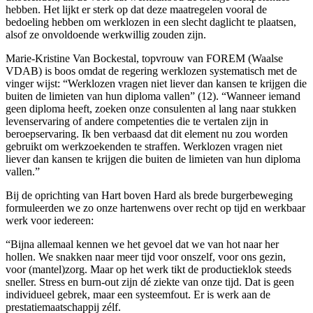
hebben. Het lijkt er sterk op dat deze maatregelen vooral de
bedoeling hebben om werklozen in een slecht daglicht te plaatsen,
alsof ze onvoldoende werkwillig zouden zijn.
Marie-Kristine Van Bockestal, topvrouw van FOREM (Waalse
VDAB) is boos omdat de regering werklozen systematisch met de
vinger wijst: “Werklozen vragen niet liever dan kansen te krijgen die
buiten de limieten van hun diploma vallen” (12). “Wanneer iemand
geen diploma heeft, zoeken onze consulenten al lang naar stukken
levenservaring of andere competenties die te vertalen zijn in
beroepservaring. Ik ben verbaasd dat dit element nu zou worden
gebruikt om werkzoekenden te straffen. Werklozen vragen niet
liever dan kansen te krijgen die buiten de limieten van hun diploma
vallen.”
Bij de oprichting van Hart boven Hard als brede burgerbeweging
formuleerden we zo onze hartenwens over recht op tijd en werkbaar
werk voor iedereen:
“Bijna allemaal kennen we het gevoel dat we van hot naar her
hollen. We snakken naar meer tijd voor onszelf, voor ons gezin,
voor (mantel)zorg. Maar op het werk tikt de productieklok steeds
sneller. Stress en burn-out zijn dé ziekte van onze tijd. Dat is geen
individueel gebrek, maar een systeemfout. Er is werk aan de
prestatiemaatschappij zélf.