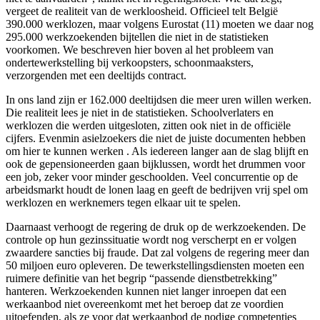
vergeet de realiteit van de werkloosheid. Officieel telt België
390.000 werklozen, maar volgens Eurostat (11) moeten we daar nog
295.000 werkzoekenden bijtellen die niet in de statistieken
voorkomen. We beschreven hier boven al het probleem van
ondertewerkstelling bij verkoopsters, schoonmaaksters,
verzorgenden met een deeltijds contract.
In ons land zijn er 162.000 deeltijdsen die meer uren willen werken.
Die realiteit lees je niet in de statistieken. Schoolverlaters en
werklozen die werden uitgesloten, zitten ook niet in de officiële
cijfers. Evenmin asielzoekers die niet de juiste documenten hebben
om hier te kunnen werken . Als iedereen langer aan de slag blijft en
ook de gepensioneerden gaan bijklussen, wordt het drummen voor
een job, zeker voor minder geschoolden. Veel concurrentie op de
arbeidsmarkt houdt de lonen laag en geeft de bedrijven vrij spel om
werklozen en werknemers tegen elkaar uit te spelen.
Daarnaast verhoogt de regering de druk op de werkzoekenden. De
controle op hun gezinssituatie wordt nog verscherpt en er volgen
zwaardere sancties bij fraude. Dat zal volgens de regering meer dan
50 miljoen euro opleveren. De tewerkstellingsdiensten moeten een
ruimere definitie van het begrip “passende dienstbetrekking”
hanteren. Werkzoekenden kunnen niet langer inroepen dat een
werkaanbod niet overeenkomt met het beroep dat ze voordien
uitoefenden, als ze voor dat werkaanbod de nodige competenties