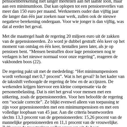
pensioenberekening niet langer meetellen aan het laatste loon, maar
aan een minimumloon. Dat kan oplopen tot een pensioenverlies van
meer dan 150 euro per maand. Werknemers ouder dan vijftig jaar
die langer dan één jaar zoeken naar werk, zullen ook de nieuwe
negatieve berekening ondergaan. Voor wie jonger is dan vijftig, was
dat al eerder het geval.
Met die maatregel haalt de regering 20 miljoen euro uit de zakken
van de gepensioneerden. Zo word je dubbel gestraft: één keer op het
moment van ontslag en één keer, tientallen jaren later, als je op
pensioen bent. “Mensen bestraffen door lage pensioenen nog te
verlagen is het nieuwe normaal voor onze regering”, reageren de
vakbonden boos (22).
De regering pakt uit met de mededeling: “Het minimumpensioen
wordt verhoogd met 0,7 procent”. Wat is het geval? In het kader van
de taksshift verhoogde de regering de btw en de accijnzen. De
werkenden krijgen hiervoor een kleine compensatie via de
personenbelasting. Dat is niet het geval voor mensen met een
uitkering, zoals de gepensioneerden. Voor hen beloofde de regering
een “sociale correctie”. Ze blijkt evenwel alleen van toepassing te
zijn voor gepensioneerden met een minimumpensioen en met een
volledige loopbaan van 45 jaar. Aan die criteria beantwoorden
slechts 13,3 procent van de gepensioneerden: 15,26 procent van de
mannelijke gepensioneerden en 11,1 procent van de vrouwelijke.