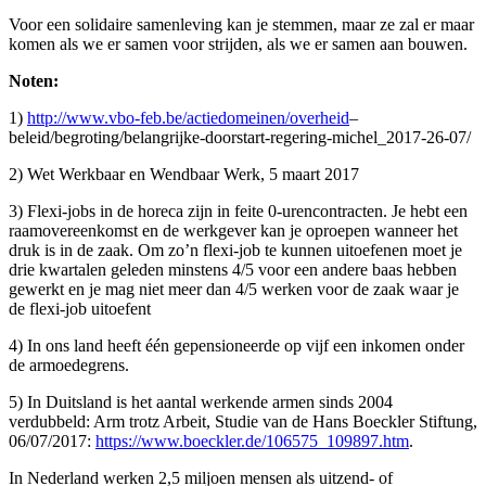
Voor een solidaire samenleving kan je stemmen, maar ze zal er maar
komen als we er samen voor strijden, als we er samen aan bouwen.
Noten:
1)
http://www.vbo-feb.be/actiedomeinen/overheid
–
beleid/begroting/belangrijke-doorstart-regering-michel_2017-26-07/
2) Wet Werkbaar en Wendbaar Werk, 5 maart 2017
3) Flexi-jobs in de horeca zijn in feite 0-urencontracten. Je hebt een
raamovereenkomst en de werkgever kan je oproepen wanneer het
druk is in de zaak. Om zo’n flexi-job te kunnen uitoefenen moet je
drie kwartalen geleden minstens 4/5 voor een andere baas hebben
gewerkt en je mag niet meer dan 4/5 werken voor de zaak waar je
de flexi-job uitoefent
4) In ons land heeft één gepensioneerde op vijf een inkomen onder
de armoedegrens.
5) In Duitsland is het aantal werkende armen sinds 2004
verdubbeld: Arm trotz Arbeit, Studie van de Hans Boeckler Stiftung,
06/07/2017:
https://www.boeckler.de/106575_109897.htm
.
In Nederland werken 2,5 miljoen mensen als uitzend- of