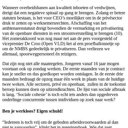
Wanneer overheidsbanen aan kwaliteit inboeten of verdwijnen,
dreigt dat een negatieve spiraal op gang te brengen. Zolang er betere
statuten bestaan, is het voor CEO’s moeilijker om in de privésector
druk te zetten op werknemersrechten. Afschaffing van het
ambtenarenstatuut dreigt bovendien de vermarkting en privatisering
van de openbare diensten in een stroomversnelling
te brengen (10).
Het zomerakkoord was nog
maar net aan de pers voorgesteld of
vicepremier De Croo (Open VLD) liet al een proefballonnetje op
om de NMBS gedeeltelijk te privatiseren. Dan verliezen we
allemaal, spoorwegpersoneel én reizigers.
Dat zijn nog niet alle maatregelen. Jongeren vanaf 16 jaar mogen
voortaan ook op zondag werken. De eerste maanden van je contract
kan je sneller en dus goedkoper worden ontslagen. In de eerste drie
maanden bedraagt de opzeg maar één week in plaats van de huidige
twee weken. Alle sectoren, privé en openbaar, zullen in de toekomst
beroep kunnen doen op uitzendkrachten. De lijst van sociale afbraak
is lang. ‘Sociale cohesie’ is toch echt iets anders dan opgedreven
onderlinge concurrentie tussen inidividuen op zoek naar werk?
Ben je werkloos? Eigen schuld!
“Iedereen is toch vrij om de geboden arbeidsvoorwaarden al dan
niet te aanvaarden”, klinkt het in regeringshoek. Wie dat zegt,