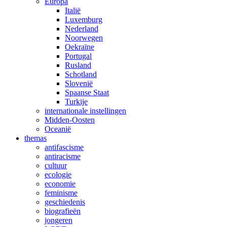
Europa
Italië
Luxemburg
Nederland
Noorwegen
Oekraïne
Portugal
Rusland
Schotland
Slovenië
Spaanse Staat
Turkije
internationale instellingen
Midden-Oosten
Oceanië
themas
antifascisme
antiracisme
cultuur
ecologie
economie
feminisme
geschiedenis
biografieën
jongeren