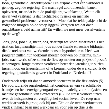
loon, gezondheid, arbeidstijden? Een afspraak met één vakbond is
genoeg, zegt de regering. Die maatregel zou duizenden banen
opleveren, maar dat is in de praktijk erg twijfelachtig. Wat in elk
geval wel vaststaat, is dat nachtarbeid fysieke en mentale
gezondheidsproblemen veroorzaakt. Moet dat bestelde pakje echt de
volgende morgen op de stoep liggen? Vergeten we dat daar
onzichtbare arbeid achter zit? En willen we nog meer bestelwagens
op de weg?
Jobs, jobs, jobs? Ja, meer jobs, daar zijn we voor. Maar niet als het
gaat om
laagwaardige mini-jobs zonder fiscale en sociale bijdragen,
die de toekomst van werkende mensen hypothekeren. Heel wat
jongeren zullen hun toekomst moeten bouwen op interims, mini-
jobs, nachtwerk, of ze zullen de fiets op moeten om pakjes of pizza’s
te bezorgen. Jonge mensen verdienen beter dan jarenlang te surfen
tussen hoop en teleurstelling of te kreunen onder de werkdruk. Is de
regering op studiereis geweest in Duitsland en Nederland?
Onderzoek wijst uit dat de armoede toeneemt in die flexlanden (5).
De voortdurende onzekerheid, het combineren van verschillende
baantjes en het eeuwige georganiseer zijn nadelig voor de fysieke en
mentale gezondheid van flexwerkers (6). De stress vernevelt zich
over de huisgenoten en vergiftigt het sociaal leven. De roep naar
werkbaar werk is groot, ook bij ons. Eén op de twee werknemers
vindt zijn/haar baan niet werkbaar en voor één op drie is de