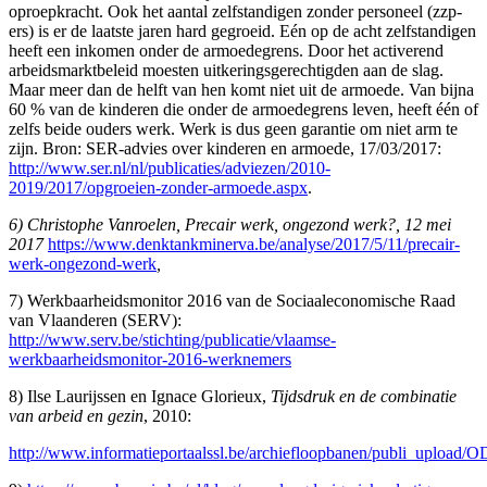
oproepkracht. Ook het aantal zelfstandigen zonder personeel (zzp-
ers) is er de laatste jaren hard gegroeid. Eén op de acht zelfstandigen
heeft een inkomen onder de armoedegrens. Door het activerend
arbeidsmarktbeleid moesten uitkeringsgerechtigden aan de slag.
Maar meer dan de helft van hen komt niet uit de armoede. Van bijna
60 % van de kinderen die onder de armoedegrens leven, heeft één of
zelfs beide ouders werk. Werk is dus geen garantie om niet arm te
zijn. Bron: SER-advies over kinderen en armoede, 17/03/2017:
http://www.ser.nl/nl/publicaties/adviezen/2010-
2019/2017/opgroeien-zonder-armoede.aspx
.
6) Christophe Vanroelen, Precair werk, ongezond werk?, 12 mei
2017
https://www.denktankminerva.be/analyse/2017/5/11/precair-
werk-ongezond-werk
,
7) Werkbaarheidsmonitor 2016 van de Sociaaleconomische Raad
van Vlaanderen (SERV):
http://www.serv.be/stichting/publicatie/vlaamse-
werkbaarheidsmonitor-2016-werknemers
8) Ilse Laurijssen en Ignace Glorieux,
Tijdsdruk en de combinatie
van arbeid en gezin
, 2010:
http://www.informatieportaalssl.be/archiefloopbanen/publi_upload