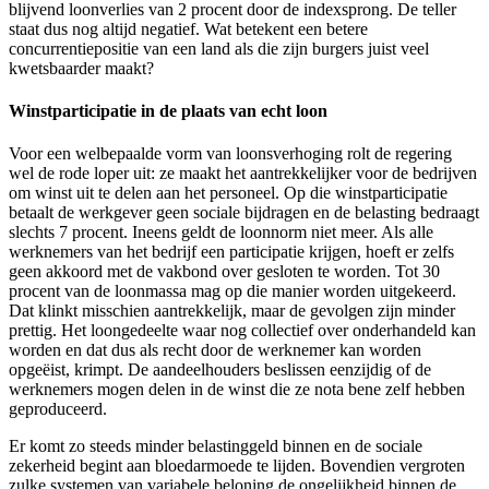
blijvend loonverlies van 2 procent door de indexsprong. De teller
staat dus nog altijd negatief. Wat betekent een betere
concurrentiepositie van een land als die zijn burgers juist veel
kwetsbaarder maakt?
Winstparticipatie in de plaats van echt loon
Voor een welbepaalde vorm van loonsverhoging rolt de regering
wel de rode loper uit: ze maakt het aantrekkelijker voor de bedrijven
om winst uit te delen aan het personeel. Op die winstparticipatie
betaalt de werkgever geen sociale bijdragen en de belasting bedraagt
slechts 7 procent. Ineens geldt de loonnorm niet meer. Als alle
werknemers van het bedrijf een participatie krijgen, hoeft er zelfs
geen akkoord met de vakbond over gesloten te worden. Tot 30
procent van de loonmassa mag op die manier worden uitgekeerd.
Dat klinkt misschien aantrekkelijk, maar de gevolgen zijn minder
prettig. Het loongedeelte waar nog collectief over onderhandeld kan
worden en dat dus als recht door de werknemer kan worden
opgeëist, krimpt. De aandeelhouders beslissen eenzijdig of de
werknemers mogen delen in de winst die ze nota bene zelf hebben
geproduceerd.
Er komt zo steeds minder belastinggeld binnen en de sociale
zekerheid begint aan bloedarmoede te lijden. Bovendien vergroten
zulke systemen van variabele beloning de ongelijkheid binnen de