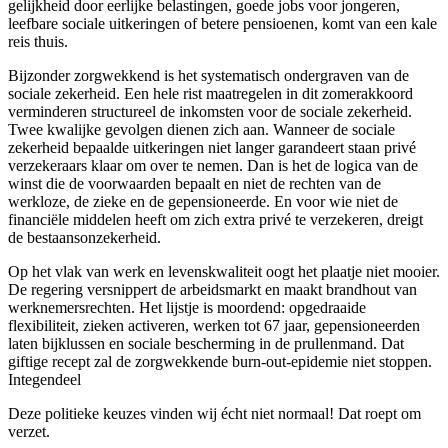
gelijkheid door eerlijke belastingen, goede jobs voor jongeren,
leefbare sociale uitkeringen of betere pensioenen, komt van een kale
reis thuis.
Bijzonder zorgwekkend is het systematisch ondergraven van de
sociale zekerheid. Een hele rist maatregelen in dit zomerakkoord
verminderen structureel de inkomsten voor de sociale zekerheid.
Twee kwalijke gevolgen dienen zich aan. Wanneer de sociale
zekerheid bepaalde uitkeringen niet langer garandeert staan privé
verzekeraars klaar om over te nemen. Dan is het de logica van de
winst die de voorwaarden bepaalt en niet de rechten van de
werkloze, de zieke en de gepensioneerde. En voor wie niet de
financiële middelen heeft om zich extra privé te verzekeren, dreigt
de bestaansonzekerheid.
Op het vlak van werk en levenskwaliteit oogt het plaatje niet mooier.
De regering versnippert de arbeidsmarkt en maakt brandhout van
werknemersrechten. Het lijstje is moordend: opgedraaide
flexibiliteit, zieken activeren, werken tot 67 jaar, gepensioneerden
laten bijklussen en sociale bescherming in de prullenmand. Dat
giftige recept zal de zorgwekkende burn-out-epidemie niet stoppen.
Integendeel
Deze politieke keuzes vinden wij écht niet normaal! Dat roept om
verzet.