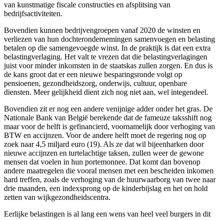
van kunstmatige fiscale constructies en afsplitsing van
bedrijfsactiviteiten.
Bovendien kunnen bedrijvengroepen vanaf 2020 de winsten en
verliezen van hun dochterondernemingen samenvoegen en belasting
betalen op die samengevoegde winst. In de praktijk is dat een extra
belastingverlaging. Het valt te vrezen dat die belastingverlagingen
juist voor minder inkomsten in de staatskas zullen zorgen. En dus is
de kans groot dat er een nieuwe besparingsronde volgt op
pensioenen, gezondheidszorg, onderwijs, cultuur, openbare
diensten. Meer gelijkheid dient zich nog niet aan, wel integendeel.
Bovendien zit er nog een andere venijnige adder onder het gras. De
Nationale Bank van België berekende dat de fameuze taksshift nog
maar voor de helft is gefinancierd, voornamelijk door verhoging van
BTW en accijnzen. Voor de andere helft moet de regering nog op
zoek naar 4,5 miljard euro (19). Als ze dat wil bijeenharken door
nieuwe accijnzen en turtelachtige taksen, zullen weer de gewone
mensen dat voelen in hun portemonnee. Dat komt dan bovenop
andere maatregelen die vooral mensen met een bescheiden inkomen
hard treffen, zoals de verhoging van de huurwaarborg van twee naar
drie maanden, een indexsprong op de kinderbijslag en het on hold
zetten van wijkgezondheidscentra.
Eerlijke belastingen is al lang een wens van heel veel burgers in dit