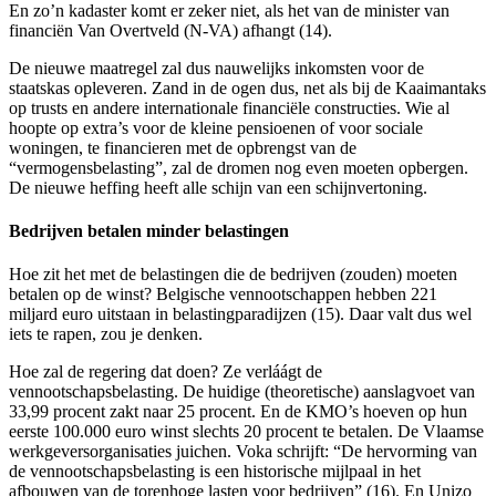
En zo’n kadaster komt er zeker niet, als het van de minister van
financiën Van Overtveld (N-VA) afhangt (14).
De nieuwe maatregel zal dus nauwelijks inkomsten voor de
staatskas opleveren. Zand in de ogen dus, net als bij de Kaaimantaks
op trusts en andere internationale financiële constructies. Wie al
hoopte op extra’s voor de kleine pensioenen of voor sociale
woningen, te financieren met de opbrengst van de
“vermogensbelasting”, zal de dromen nog even moeten opbergen.
De nieuwe heffing heeft alle schijn van een schijnvertoning.
Bedrijven betalen minder belastingen
Hoe zit het met de belastingen die de bedrijven (zouden) moeten
betalen op de winst? Belgische vennootschappen hebben 221
miljard euro uitstaan in belastingparadijzen (15). Daar valt dus wel
iets te rapen, zou je denken.
Hoe zal de regering dat doen? Ze verláágt de
vennootschapsbelasting. De huidige (theoretische) aanslagvoet van
33,99 procent zakt naar 25 procent. En de KMO’s hoeven op hun
eerste 100.000 euro winst slechts 20 procent te betalen. De Vlaamse
werkgeversorganisaties juichen. Voka schrijft: “De hervorming van
de vennootschapsbelasting is een historische mijlpaal in het
afbouwen van de torenhoge lasten voor bedrijven” (16). En Unizo