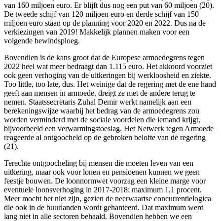
van 160 miljoen euro. Er blijft dus nog een put van 60 miljoen (20).
De tweede schijf van 120 miljoen euro en derde schijf van 150
miljoen euro staan op de planning voor 2020 en 2022. Dus na de
verkiezingen van 2019! Makkelijk plannen maken voor een
volgende bewindsploeg.
Bovendien is de kans groot dat de Europese armoedegrens tegen
2022 heel wat meer bedraagt dan 1.115 euro. Het akkoord voorziet
ook geen verhoging van de uitkeringen bij werkloosheid en ziekte.
Too little, too late, dus. Het weinige dat de regering met de ene hand
geeft aan mensen in armoede, dreigt ze met de andere terug te
nemen. Staatssecretaris Zuhal Demir werkt namelijk aan een
berekeningswijze waarbij het bedrag van de armoedegrens zou
worden verminderd met de sociale voordelen die iemand krijgt,
bijvoorbeeld een verwarmingstoeslag. Het Netwerk tegen Armoede
reageerde al ontgoocheld op de gebroken belofte van de regering
(21).
Terechte ontgoocheling bij mensen die moeten leven van een
uitkering, maar ook voor lonen en pensioenen kunnen we geen
feestje bouwen. De loonnormwet voorzag een kleine marge voor
eventuele loonsverhoging in 2017-2018: maximum 1,1 procent.
Meer mocht het niet zijn, gezien de neerwaartse concurrentielogica
die ook in de buurlanden wordt gehanteerd. Dat maximum werd
lang niet in alle sectoren behaald. Bovendien hebben we een