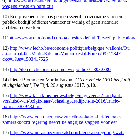
9)
https://www.beswic.be/nl/blog/meer-langdurig-zieke-dertigers-
wegens-stress-en-burn-out
10) Een privébedrijf is pas geïnteresseerd in overname van een
publiek bedrijf of dienst wanneer er weinig of geen statutaire
ambtenaren werken.
11)
https://www.eurofound.europa.eu/sites/default/files/ef_publicatio
12)
http://www.lecho.be/economie-politique/belgique-wallonie/Qu-
a-t-on-mal-fait-Marie-Kristine-Vanbockestal-Forem/9921584?
ckc=1&ts=1503417525
13)
http://deredactie.be/cm/vrtnieuws/politiek/1.3032889
14) Pieter Blomme en Martin Buxant, ‘
Geen enkele CEO heeft mij
al uitgelachen’,
De Tijd, 26 augustus 2017, p.10.
15)
http://www.knack.be/nieuws/belgie/ongeveer-221-miljard-
versluisd-van-belgie-naar-belastingparadijzen-in-2016/article-
normal-887943.html
16)
https://www.voka.be/nieuws/reactie-voka-op-het-federale-
zomerakkoord-regering-neemt-belangrijke-stappen-voor-een
17)
https://www.unizo.be/zomerakkoord-federale-regering-wat-