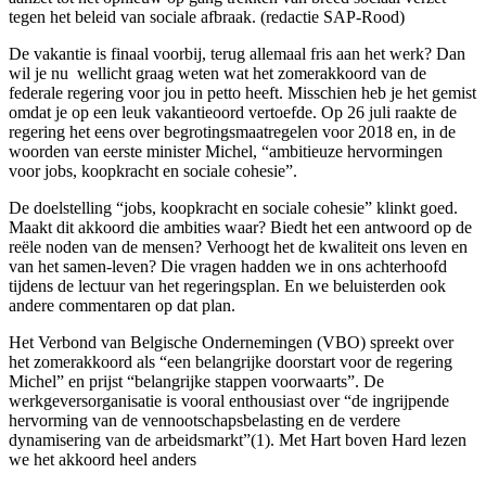
tegen het beleid van sociale afbraak. (redactie SAP-Rood)
De vakantie is finaal voorbij, terug allemaal fris aan het werk? Dan
wil je nu wellicht graag weten wat het zomerakkoord van de
federale regering voor jou in petto heeft. Misschien heb je het gemist
omdat je op een leuk vakantieoord vertoefde. Op 26 juli raakte de
regering het eens over begrotingsmaatregelen voor 2018 en, in de
woorden van eerste minister Michel, “ambitieuze hervormingen
voor jobs, koopkracht en sociale cohesie”.
De doelstelling “jobs, koopkracht en sociale cohesie” klinkt goed.
Maakt dit akkoord die ambities waar? Biedt het een antwoord op de
reële noden van de mensen? Verhoogt het de kwaliteit ons leven en
van het samen-leven? Die vragen hadden we in ons achterhoofd
tijdens de lectuur van het regeringsplan. En we beluisterden ook
andere commentaren op dat plan.
Het Verbond van Belgische Ondernemingen (VBO) spreekt over
het zomerakkoord als “een belangrijke doorstart voor de regering
Michel” en prijst “belangrijke stappen voorwaarts”. De
werkgeversorganisatie is vooral enthousiast over “de ingrijpende
hervorming van de vennootschapsbelasting en de verdere
dynamisering van de arbeidsmarkt”(1). Met Hart boven Hard lezen
we het akkoord heel anders