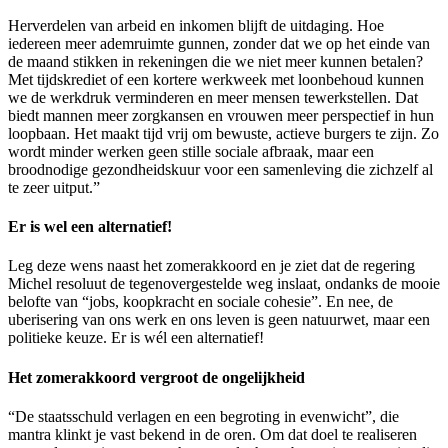
Herverdelen van arbeid en inkomen blijft de uitdaging. Hoe
iedereen meer ademruimte gunnen, zonder dat we op het einde van
de maand stikken in rekeningen die we niet meer kunnen betalen?
Met tijdskrediet of een kortere werkweek met loonbehoud kunnen
we de werkdruk verminderen en meer mensen tewerkstellen. Dat
biedt mannen meer zorgkansen en vrouwen meer perspectief in hun
loopbaan. Het maakt tijd vrij om bewuste, actieve burgers te zijn. Zo
wordt minder werken geen stille sociale afbraak, maar een
broodnodige gezondheidskuur voor een samenleving die zichzelf al
te zeer uitput.”
Er is wel een alternatief!
Leg deze wens naast het zomerakkoord en je ziet dat de regering
Michel resoluut de tegenovergestelde weg inslaat, ondanks de mooie
belofte van “jobs, koopkracht en sociale cohesie”. En nee, de
uberisering van ons werk en ons leven is geen natuurwet, maar een
politieke keuze. Er is wél een alternatief!
Het zomerakkoord vergroot de ongelijkheid
“De staatsschuld verlagen en een begroting in evenwicht”, die
mantra klinkt je vast bekend in de oren. Om dat doel te realiseren