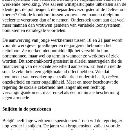
werkende bevolking. Wie zal een winstparticipatie uitbetalen aan de
kleuterjuf, de politieagent, de bejaardenverzorgster of de Deliveroo-
koerier? Ook de loonkloof tussen vrouwen en mannen dreigt nu
veeleer te vergroten dan af te nemen. Onderzoek toont aan dat veel
meer mannen dan vrouwen genieten van variabele loonsystemen,
bonussen en extralegale voordelen.
De aanwerving van jonge werknemers tussen 18 en 21 jaar wordt
voor de werkgever goedkoper en de jongeren behouden het
nettoloon. Ze merken niet onmiddellijk het verschil in hun
portemonnee, maar wel op termijn wanneer ze werkloos of ziek
worden. Dit zomerakkoord grossiert in allerlei maatregelen die de
financiering van de sociale zekerheid aantasten. En laat nu net de
sociale zekerheid een gelijkmakend effect hebben. Wie dat
monument van verzekering en solidariteit onderuit haalt, creëert
onzekerheid en meer ongelijkheid. Meer en meer beschouwt de
regering de sociale zekerheid niet langer als een recht op
vervangingsinkomen, maar enkel als een minimale bescherming
tegen armoede.
Snijden in de pensioenen
België heeft lage werknemerspensioenen. Toch wil de regering er
nog verder in snijden. De jaren van brugpensioen zullen voor de