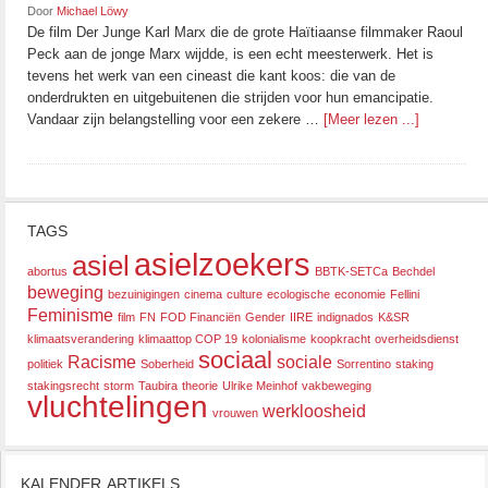
Door
Michael Löwy
De film Der Junge Karl Marx die de grote Haïtiaanse filmmaker Raoul
Peck aan de jonge Marx wijdde, is een echt meesterwerk. Het is
tevens het werk van een cineast die kant koos: die van de
onderdrukten en uitgebuitenen die strijden voor hun emancipatie.
Vandaar zijn belangstelling voor een zekere …
[Meer lezen ...]
TAGS
asielzoekers
asiel
abortus
BBTK-SETCa
Bechdel
beweging
bezuinigingen
cinema
culture
ecologische
economie
Fellini
Feminisme
film
FN
FOD Financiën
Gender
IIRE
indignados
K&SR
klimaatsverandering
klimaattop COP 19
kolonialisme
koopkracht
overheidsdienst
sociaal
Racisme
sociale
politiek
Soberheid
Sorrentino
staking
stakingsrecht
storm
Taubira
theorie
Ulrike Meinhof
vakbeweging
vluchtelingen
werkloosheid
vrouwen
KALENDER ARTIKELS