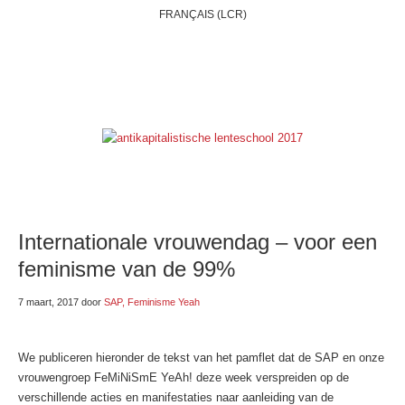
FRANÇAIS (LCR)
HOME
WIE ZIJN WIJ?
BELGIË
INTERNATIONAAL
THEMAS
ONZE BLOGS
LINKSE LINKJES
E-SHOP
Internationale vrouwendag – voor een
feminisme van de 99%
7 maart, 2017
door
SAP, Feminisme Yeah
We publiceren hieronder de tekst van het pamflet dat de SAP en onze
vrouwengroep FeMiNiSmE YeAh! deze week verspreiden op de
verschillende acties en manifestaties naar aanleiding van de