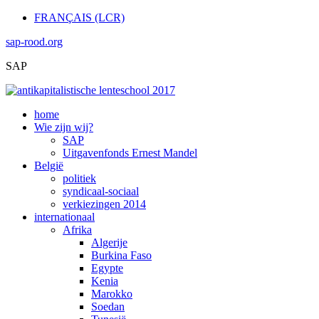
FRANÇAIS (LCR)
sap-rood.org
SAP
home
Wie zijn wij?
SAP
Uitgavenfonds Ernest Mandel
België
politiek
syndicaal-sociaal
verkiezingen 2014
internationaal
Afrika
Algerije
Burkina Faso
Egypte
Kenia
Marokko
Soedan