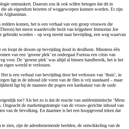
eologie ontmaskert. Daarom zou ik ook willen betogen dat dit in
zijn die als eigendom bezeten of weggeworpen kunnen worden. Er zijn
 in Afghanistan.
s redders komen, het is een verhaal van een groep vrouwen die
 Theron) het meest waardevolle bezit van krijgsheer Immortan Joe
ee gebruikt worden – op weg neemt naar bevrijding, een weg waarvan
e en loopt de droom op bevrijding dood in desillusie. Minstens één
romen van een ‘groene plek’ en ondergaat Furiosa een crisis van
g voor. De ‘groene plek’ was altijd al binnen handbereik, het is het
n eigen wereld te verlossen.
Het is een verhaal van bevrijding door het verlossen van ’thuis’, in
orgen ligt in de inhoud (de vorm van de film is vrij standaard – maar
lijkheid ligt bij de mannen die pogen een karikatuur van de oude
genlijk toe? Als het zo is dat de reactie van antifeministische ‘Mens
ijn. Ongeacht de marketingstrategie van de vrouw-gerichte inhoud van
 delen van de bevolking. En daarmee is het een hoopgevend teken dat
ilm te zien, zijn de adembenemende beelden, de ontwikkeling van de