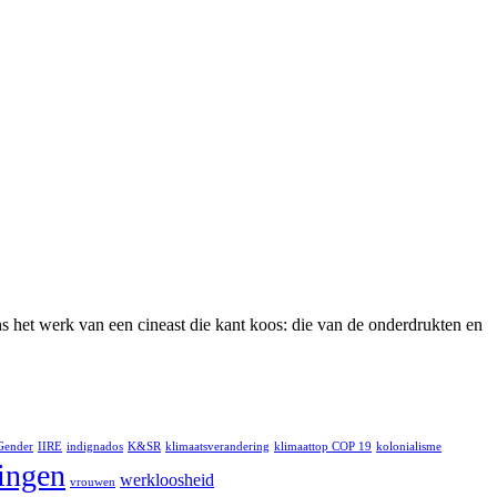
s het werk van een cineast die kant koos: die van de onderdrukten en
Gender
IIRE
indignados
K&SR
klimaatsverandering
klimaattop COP 19
kolonialisme
lingen
werkloosheid
vrouwen