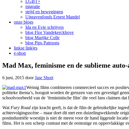
LGBT+
migratie
strijd en bewegingen
Uitgavenfonds Ernest Mandel
onze blogs
Ida en Evie schrijven
blog Flor Vandekerckhove
blog Marijke Colle
blog Pips Patroons
linkse linkjes
e-shop
Mad Max, feminisme en de sublieme auto-
6 juni, 2015
door
Jase Short
Weinig films combineren commercieel succes en positieve 
politieke thema’s, hooguit worden de grenzen van een gevestigd genr
schoolvoorbeeld van de ‘feministische film’ die veel fans claimen dat h
Wat
Fury Road
zijn kracht geeft, is dat de film de gebruikelijke ingre
achtervolgingsscène – maar doet dit met een duizelingwekkende origina
postindustriële woestijn is niet de meest voor de hand liggende locati
films. Het is een scherp contrast met de eentonige en oppervlakkige esth