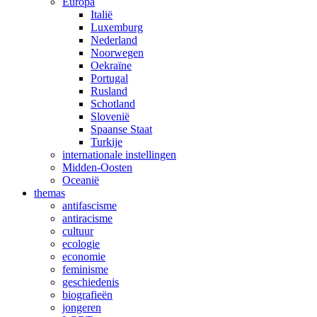
Europa
Italië
Luxemburg
Nederland
Noorwegen
Oekraïne
Portugal
Rusland
Schotland
Slovenië
Spaanse Staat
Turkije
internationale instellingen
Midden-Oosten
Oceanië
themas
antifascisme
antiracisme
cultuur
ecologie
economie
feminisme
geschiedenis
biografieën
jongeren