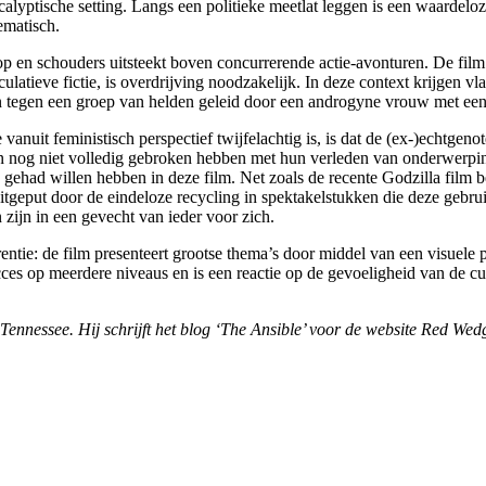
alyptische setting. Langs een politieke meetlat leggen is een waardelo
ematisch.
p en schouders uitsteekt boven concurrerende actie-avonturen. De film
culatieve fictie, is overdrijving noodzakelijk. In deze context krijge
kken tegen een groep van helden geleid door een androgyne vrouw met ee
anuit feministisch perspectief twijfelachtig is, is dat de (ex-)echtgeno
wen nog niet volledig gebroken hebben met hun verleden van onderwerpin
 gehad willen hebben in deze film. Net zoals de recente Godzilla film b
uitgeput door de eindeloze recycling in spektakelstukken die deze gebr
 zijn in een gevecht van ieder voor zich.
ntie: de film presenteert grootse thema’s door middel van een visuele pre
ces op meerdere niveaus en is een reactie op de gevoeligheid van de cul
o, Tennessee. Hij schrijft het blog ‘The Ansible’ voor de website Red Wed