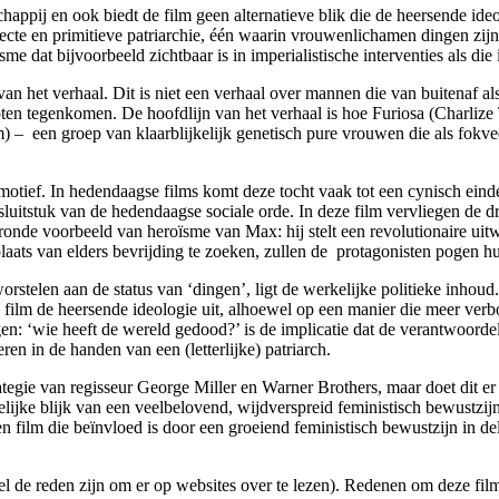
chappij en ook biedt de film geen alternatieve blik die de heersende id
 directe en primitieve patriarchie, één waarin vrouwenlichamen dingen 
me dat bijvoorbeeld zichtbaar is in imperialistische interventies als die
n het verhaal. Dit is niet een verhaal over mannen die van buitenaf al
ten tegenkomen. De hoofdlijn van het verhaal is hoe Furiosa (Charlize
 – een groep van klaarblijkelijk genetisch pure vrouwen die als fokv
 motief. In hedendaagse films komt deze tocht vaak tot een cynisch eind
sluitstuk van de hedendaagse sociale orde. In deze film vervliegen de d
onde voorbeeld van heroïsme van Max: hij stelt een revolutionaire uitwe
aats van elders bevrijding te zoeken, zullen de protagonisten pogen hu
stelen aan de status van ‘dingen’, ligt de werkelijke politieke inhoud. 
e film de heersende ideologie uit, alhoewel op een manier die meer verb
en: ‘wie heeft de wereld gedood?’ is de implicatie dat de verantwoorde
n in de handen van een (letterlijke) patriarch.
gie van regisseur George Miller en Warner Brothers, maar doet dit er ei
idelijke blijk van een veelbelovend, wijdverspreid feministisch bewustz
 een film die beïnvloed is door een groeiend feministisch bewustzijn in
 wel de reden zijn om er op websites over te lezen). Redenen om deze f