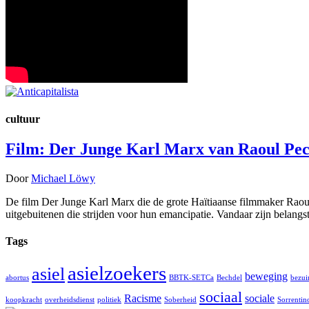
cultuur
Film: Der Junge Karl Marx van Raoul Pe
Door
Michael Löwy
De film Der Junge Karl Marx die de grote Haïtiaanse filmmaker Raoul
uitgebuitenen die strijden voor hun emancipatie. Vandaar zijn belang
Tags
asielzoekers
asiel
beweging
abortus
BBTK-SETCa
Bechdel
bezui
sociaal
Racisme
sociale
koopkracht
overheidsdienst
politiek
Soberheid
Sorrentin