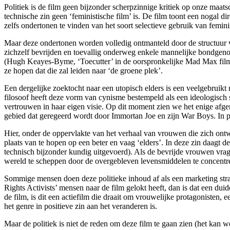
Politiek is de film geen bijzonder scherpzinnige kritiek op onze maats
technische zin geen ‘feministische film’ is. De film toont een nogal
zelfs ondertonen te vinden van het soort selectieve gebruik van feminis
Maar deze ondertonen worden volledig ontmanteld door de structuur va
zichzelf bevrijden en toevallig onderweg enkele mannelijke bondgeno
(Hugh Keayes-Byme, ‘Toecutter’ in de oorspronkelijke Mad Max film)
ze hopen dat die zal leiden naar ‘de groene plek’.
Een dergelijke zoektocht naar een utopisch elders is een veelgebruikt
filosoof heeft deze vorm van cynisme bestempeld als een ideologisch 
vertrouwen in haar eigen visie. Op dit moment zien we het enige afger
gebied dat geregeerd wordt door Immortan Joe en zijn War Boys. In pl
Hier, onder de oppervlakte van het verhaal van vrouwen die zich ontwor
plaats van te hopen op een beter en vaag ‘elders’. In deze zin daagt d
technisch bijzonder kundig uitgevoerd). Als de bevrijde vrouwen vrag
wereld te scheppen door de overgebleven levensmiddelen te concentrere
Sommige mensen doen deze politieke inhoud af als een marketing strate
Rights Activists’ mensen naar de film gelokt heeft, dan is dat een du
de film, is dit een actiefilm die draait om vrouwelijke protagonisten,
het genre in positieve zin aan het veranderen is.
Maar de politiek is niet de reden om deze film te gaan zien (het kan