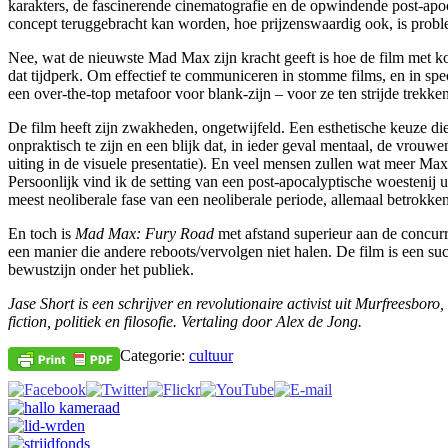
karakters, de fascinerende cinematografie en de opwindende post-apoc
concept teruggebracht kan worden, hoe prijzenswaardig ook, is probl
Nee, wat de nieuwste Mad Max zijn kracht geeft is hoe de film met ko
dat tijdperk. Om effectief te communiceren in stomme films, en in spe
een over-the-top metafoor voor blank-zijn – voor ze ten strijde tre
De film heeft zijn zwakheden, ongetwijfeld. Een esthetische keuze die v
onpraktisch te zijn en een blijk dat, in ieder geval mentaal, de vrou
uiting in de visuele presentatie). En veel mensen zullen wat meer Max
Persoonlijk vind ik de setting van een post-apocalyptische woestenij 
meest neoliberale fase van een neoliberale periode, allemaal betrokken
En toch is
Mad Max: Fury Road
met afstand superieur aan de concurre
een manier die andere reboots/vervolgen niet halen. De film is een suc
bewustzijn onder het publiek.
Jase Short is een schrijver en revolutionaire activist uit Murfreesbor
fiction, politiek en filosofie. Vertaling door Alex de Jong.
Categorie:
cultuur