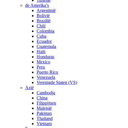
Tunesië
de Amerika’s
Argentinië
Bolivië
Brazilië
Chili
Colombia
Cuba
Ecuador
Guatemala
Haïti
Honduras
Mexico
Peru
Puerto Rico
Venezuela
Verenigde Staten (VS)
Azië
Cambodja
China
Filippijnen
Maleisië
Pakistan
Thailand
Vietnam