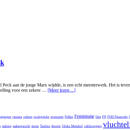
ck
 Peck aan de jonge Marx wijdde, is een echt meesterwerk. Het is teven
stelling voor een zekere …
[Meer lezen ...]
Feminisme
nigingen
cinema
culture
ecologische
economie
Fellini
film
FN
FOD Financiën
vluchte
o
staking
stakingsrecht
storm
Taubira
theorie
Ulrike Meinhof
vakbeweging