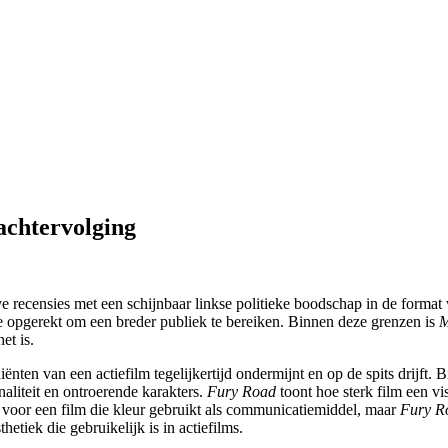
achtervolging
recensies met een schijnbaar linkse politieke boodschap in de format v
e opgerekt om een breder publiek te bereiken. Binnen deze grenzen is
M
et is.
diënten van een actiefilm tegelijkertijd ondermijnt en op de spits drijft. 
liteit en ontroerende karakters.
Fury Road
toont hoe sterk film een v
e voor een film die kleur gebruikt als communicatiemiddel, maar
Fury R
etiek die gebruikelijk is in actiefilms.