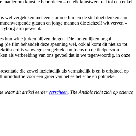
ze manier om kunst te beoordelen – en elk kunstwerk dat tot een enkel
 is wel vergeleken met een stomme film en de stijl doet denken aan
n vlammenwerpende gitaren en jonge mannen die zichzelf wit verven –
n cyborg-arm gewicht.
tes hun witte jurken blijven dragen. Die jurken lijken nogal
g (de film behandelt deze spanning wel, ook al komt dit niet zo tot
ekritiseerd is vanwege een gebrek aan focus op de titelpersoon.
uiken als verbeelding van ons gevoel dat in we tegenwoordig, in onze
sentatie die zowel inzichtelijk als vermakelijk is en is origineel op
tuurindustrie voor een groei van het esthetische en politieke
ge waar dit artikel eerder
verscheen
. The Ansible richt zich op science