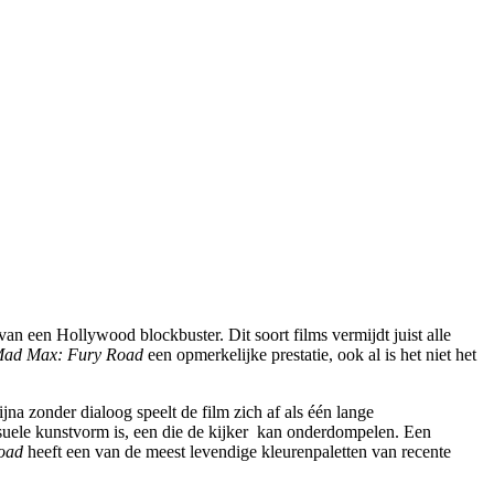
an een Hollywood blockbuster. Dit soort films vermijdt juist alle
ad Max: Fury Road
een opmerkelijke prestatie, ook al is het niet het
Bijna zonder dialoog speelt de film zich af als één lange
isuele kunstvorm is, een die de kijker kan onderdompelen. Een
oad
heeft een van de meest levendige kleurenpaletten van recente