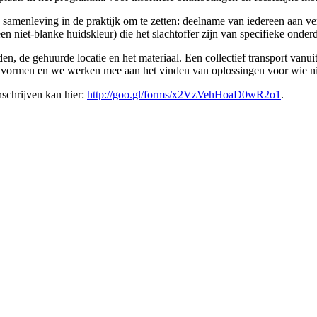
samenleving in de praktijk om te zetten: deelname van iedereen aan vers
n niet-blanke huidskleur) die het slachtoffer zijn van specifieke onder
, de gehuurde locatie en het materiaal. Een collectief transport vanu
e vormen en we werken mee aan het vinden van oplossingen voor wie ni
Inschrijven kan hier:
http://goo.gl/forms/x2VzVehHoaD0wR2o1
.