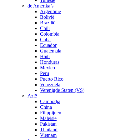
Tunesië
de Amerika’s
Argentinië
Bolivië
Brazilië
Chili
Colombia
Cuba
Ecuador
Guatemala
Haïti
Honduras
Mexico
Peru
Puerto Rico
Venezuela
Verenigde Staten (VS)
Azië
Cambodja
China
Filippijnen
Maleisië
Pakistan
Thailand
Vietnam