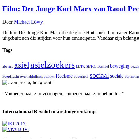
Film: Der Junge Karl Marx van Raoul Pe
Door
Michael Löwy
De film Der Junge Karl Marx die de grote Haïtiaanse filmmaker Raoul
uitgebuitenen die strijden voor hun emancipatie. Vandaar zijn belang
Tags
asielzoekers
asiel
beweging
abortus
BBTK-SETCa
Bechdel
bezui
sociaal
Racisme
sociale
koopkracht
overheidsdienst
politiek
Soberheid
Sorrentin
"Van ieder naar zijn vermogen, aan ieder naar zijn behoeften."
Internationaal Revolutionair Jongerenkamp