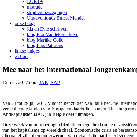
LGBT+
migratie
strijd en bewegingen
Uitgavenfonds Ernest Mandel
onze blogs
Ida en Evie schrijven
blog Flor Vandekerckhove
blog Marijke Colle
blog Pips Patroons
linkse linkjes
e-shop
Mee naar het Internationaal Jongerenkamp
15 mei, 2017
door
JAK, SAP
Van 23 tot 29 juli 2017 vindt in het zuiden van Italië het 34e Interna
verschillende landen van Europa en daarbuiten samen. Het Jongerenka
Antikapitalisten (JAK) in België deel uitmaken.
Deze week van ontmoetingen biedt de gelegenheid om te discussiëren, 
van het kapitalisme op wereldschaal. Economische crisis en bestaanso
alternatief zijn allen onderwerpen van debat. Uiteraard is er eveneen