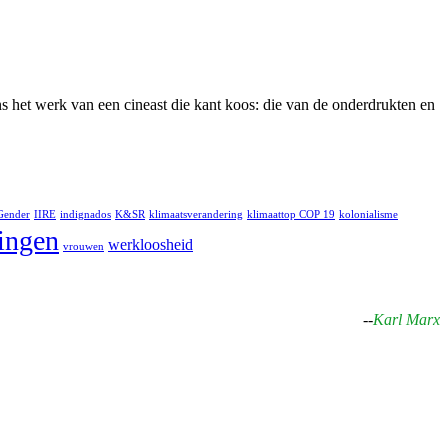
s het werk van een cineast die kant koos: die van de onderdrukten en
Gender
IIRE
indignados
K&SR
klimaatsverandering
klimaattop COP 19
kolonialisme
lingen
werkloosheid
vrouwen
--
Karl Marx