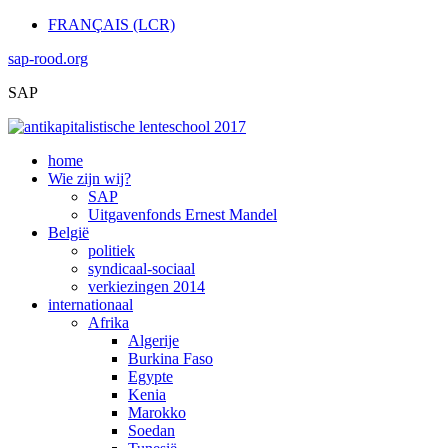
FRANÇAIS (LCR)
sap-rood.org
SAP
home
Wie zijn wij?
SAP
Uitgavenfonds Ernest Mandel
België
politiek
syndicaal-sociaal
verkiezingen 2014
internationaal
Afrika
Algerije
Burkina Faso
Egypte
Kenia
Marokko
Soedan