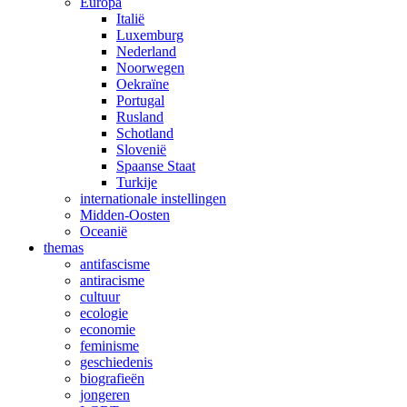
Europa
Italië
Luxemburg
Nederland
Noorwegen
Oekraïne
Portugal
Rusland
Schotland
Slovenië
Spaanse Staat
Turkije
internationale instellingen
Midden-Oosten
Oceanië
themas
antifascisme
antiracisme
cultuur
ecologie
economie
feminisme
geschiedenis
biografieën
jongeren