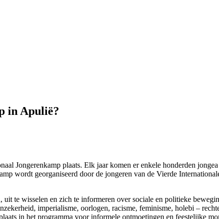
 in Apulië?
tionaal Jongerenkamp plaats. Elk jaar komen er enkele honderden jongea a
mp wordt georganiseerd door de jongeren van de Vierde Internationale,
uit te wisselen en zich te informeren over sociale en politieke beweg
nzekerheid, imperialisme, oorlogen, racisme, feminisme, holebi – recht
s plaats in het programma voor informele ontmoetingen en feestelijke m