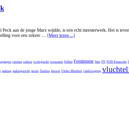
ck
 Peck aan de jonge Marx wijdde, is een echt meesterwerk. Het is teven
stelling voor een zekere …
[Meer lezen ...]
Feminisme
nigingen
cinema
culture
ecologische
economie
Fellini
film
FN
FOD Financiën
vluchte
o
staking
stakingsrecht
storm
Taubira
theorie
Ulrike Meinhof
vakbeweging