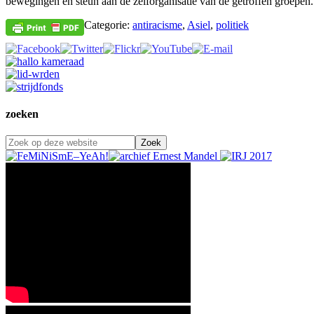
bewegingen en steun aan de zelforganisatie van de getroffen groepe
Categorie:
antiracisme
,
Asiel
,
politiek
zoeken