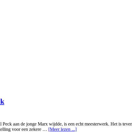
ck
 Peck aan de jonge Marx wijdde, is een echt meesterwerk. Het is teven
stelling voor een zekere …
[Meer lezen ...]