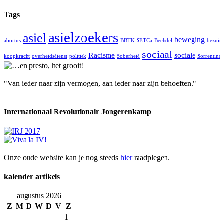
Tags
asielzoekers
asiel
beweging
abortus
BBTK-SETCa
Bechdel
bezui
sociaal
Racisme
sociale
koopkracht
overheidsdienst
politiek
Soberheid
Sorrentin
"Van ieder naar zijn vermogen, aan ieder naar zijn behoeften."
Internationaal Revolutionair Jongerenkamp
Onze oude website kan je nog steeds
hier
raadplegen.
kalender artikels
augustus 2026
Z
M
D
W
D
V
Z
1