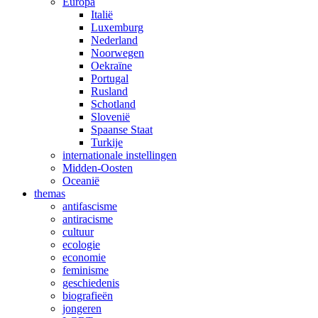
Europa
Italië
Luxemburg
Nederland
Noorwegen
Oekraïne
Portugal
Rusland
Schotland
Slovenië
Spaanse Staat
Turkije
internationale instellingen
Midden-Oosten
Oceanië
themas
antifascisme
antiracisme
cultuur
ecologie
economie
feminisme
geschiedenis
biografieën
jongeren