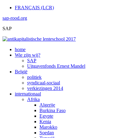
FRANÇAIS (LCR)
sap-rood.org
SAP
home
Wie zijn wij?
SAP
Uitgavenfonds Ernest Mandel
België
politiek
syndicaal-sociaal
verkiezingen 2014
internationaal
Afrika
Algerije
Burkina Faso
Egypte
Kenia
Marokko
Soedan