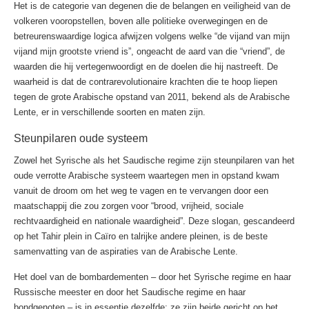
Het is de categorie van degenen die de belangen en veiligheid van de
volkeren vooropstellen, boven alle politieke overwegingen en de
betreurenswaardige logica afwijzen volgens welke “de vijand van mijn
vijand mijn grootste vriend is”, ongeacht de aard van die “vriend”, de
waarden die hij vertegenwoordigt en de doelen die hij nastreeft. De
waarheid is dat de contrarevolutionaire krachten die te hoop liepen
tegen de grote Arabische opstand van 2011, bekend als de Arabische
Lente, er in verschillende soorten en maten zijn.
Steunpilaren oude systeem
Zowel het Syrische als het Saudische regime zijn steunpilaren van het
oude verrotte Arabische systeem waartegen men in opstand kwam
vanuit de droom om het weg te vagen en te vervangen door een
maatschappij die zou zorgen voor “brood, vrijheid, sociale
rechtvaardigheid en nationale waardigheid”. Deze slogan, gescandeerd
op het Tahir plein in Caïro en talrijke andere pleinen, is de beste
samenvatting van de aspiraties van de Arabische Lente.
Het doel van de bombardementen – door het Syrische regime en haar
Russische meester en door het Saudische regime en haar
bondgenoten – is in essentie dezelfde: ze zijn beide gericht op het