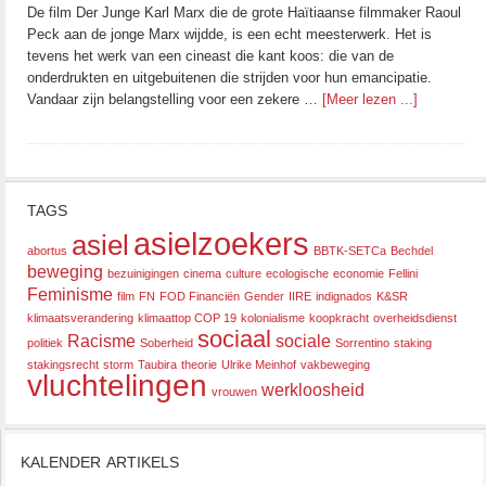
De film Der Junge Karl Marx die de grote Haïtiaanse filmmaker Raoul
Peck aan de jonge Marx wijdde, is een echt meesterwerk. Het is
tevens het werk van een cineast die kant koos: die van de
onderdrukten en uitgebuitenen die strijden voor hun emancipatie.
Vandaar zijn belangstelling voor een zekere …
[Meer lezen ...]
TAGS
asielzoekers
asiel
abortus
BBTK-SETCa
Bechdel
beweging
bezuinigingen
cinema
culture
ecologische
economie
Fellini
Feminisme
film
FN
FOD Financiën
Gender
IIRE
indignados
K&SR
klimaatsverandering
klimaattop COP 19
kolonialisme
koopkracht
overheidsdienst
sociaal
Racisme
sociale
politiek
Soberheid
Sorrentino
staking
stakingsrecht
storm
Taubira
theorie
Ulrike Meinhof
vakbeweging
vluchtelingen
werkloosheid
vrouwen
KALENDER ARTIKELS