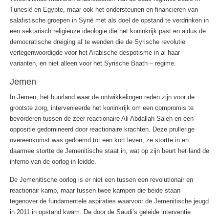
Tunesië en Egypte, maar ook het ondersteunen en financieren van
salafistische groepen in Syrië met als doel de opstand te verdrinken in
een sektarisch religieuze ideologie die het koninkrijk past en aldus de
democratische dreiging af te wenden die de Syrische revolutie
vertegenwoordigde voor het Arabische despotisme in al haar
varianten, en niet alleen voor het Syrische Baath – regime.
Jemen
In Jemen, het buurland waar de ontwikkelingen reden zijn voor de
grootste zorg, intervenieerde het koninkrijk om een compromis te
bevorderen tussen de zeer reactionaire Ali Abdallah Saleh en een
oppositie gedomineerd door reactionaire krachten. Deze prullerige
overeenkomst was gedoemd tot een kort leven; ze stortte in en
daarmee stortte de Jemenitische staat in, wat op zijn beurt het land de
inferno van de oorlog in leidde.
De Jemenitische oorlog is er niet een tussen een revolutionair en
reactionair kamp, maar tussen twee kampen die beide staan
tegenover de fundamentele aspiraties waarvoor de Jemenitische jeugd
in 2011 in opstand kwam. De door de Saudi’s geleide interventie