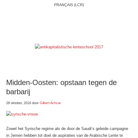
FRANÇAIS (LCR)
HOME
WIE ZIJN WIJ?
BELGIË
INTERNATIONAAL
THEMAS
ONZE BLOGS
LINKSE LINKJES
E-SHOP
Midden-Oosten: opstaan tegen de
barbarij
28 oktober, 2016
door
Gilbert Achcar
Zowel het Syrische regime als de door de Saudi’s geleide campagne
in Jemen hebben tot doel de aspiraties van de Arabische Lente te