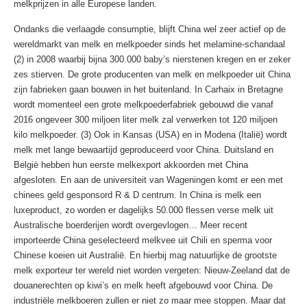
melkprijzen in alle Europese landen.
Ondanks die verlaagde consumptie, blijft China wel zeer actief op de
wereldmarkt van melk en melkpoeder sinds het melamine-schandaal
(2) in 2008 waarbij bijna 300.000 baby’s nierstenen kregen en er zeker
zes stierven. De grote producenten van melk en melkpoeder uit China
zijn fabrieken gaan bouwen in het buitenland. In Carhaix in Bretagne
wordt momenteel een grote melkpoederfabriek gebouwd die vanaf
2016 ongeveer 300 miljoen liter melk zal verwerken tot 120 miljoen
kilo melkpoeder. (3) Ook in Kansas (USA) en in Modena (Italië) wordt
melk met lange bewaartijd geproduceerd voor China. Duitsland en
België hebben hun eerste melkexport akkoorden met China
afgesloten. En aan de universiteit van Wageningen komt er een met
chinees geld gesponsord R & D centrum. In China is melk een
luxeproduct, zo worden er dagelijks 50.000 flessen verse melk uit
Australische boerderijen wordt overgevlogen… Meer recent
importeerde China geselecteerd melkvee uit Chili en sperma voor
Chinese koeien uit Australië. En hierbij mag natuurlijke de grootste
melk exporteur ter wereld niet worden vergeten: Nieuw-Zeeland dat de
douanerechten op kiwi’s en melk heeft afgebouwd voor China. De
industriële melkboeren zullen er niet zo maar mee stoppen. Maar dat