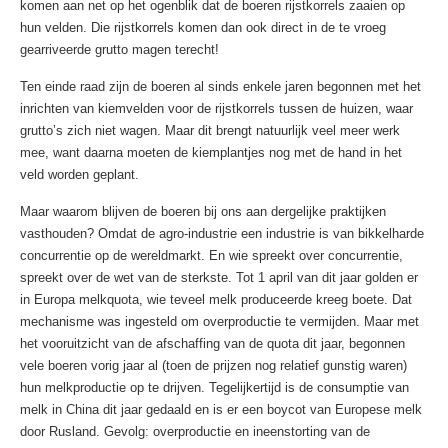
komen aan net op het ogenblik dat de boeren rijstkorrels zaaien op
hun velden. Die rijstkorrels komen dan ook direct in de te vroeg
gearriveerde grutto magen terecht!
Ten einde raad zijn de boeren al sinds enkele jaren begonnen met het
inrichten van kiemvelden voor de rijstkorrels tussen de huizen, waar
grutto’s zich niet wagen. Maar dit brengt natuurlijk veel meer werk
mee, want daarna moeten de kiemplantjes nog met de hand in het
veld worden geplant.
Maar waarom blijven de boeren bij ons aan dergelijke praktijken
vasthouden? Omdat de agro-industrie een industrie is van bikkelharde
concurrentie op de wereldmarkt. En wie spreekt over concurrentie,
spreekt over de wet van de sterkste. Tot 1 april van dit jaar golden er
in Europa melkquota, wie teveel melk produceerde kreeg boete. Dat
mechanisme was ingesteld om overproductie te vermijden. Maar met
het vooruitzicht van de afschaffing van de quota dit jaar, begonnen
vele boeren vorig jaar al (toen de prijzen nog relatief gunstig waren)
hun melkproductie op te drijven. Tegelijkertijd is de consumptie van
melk in China dit jaar gedaald en is er een boycot van Europese melk
door Rusland. Gevolg: overproductie en ineenstorting van de