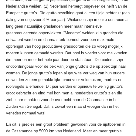
Nederlandse weiden. (1) Nederland herbergt ongeveer de helft van de
Europese grutto’s. Die grutto-bevolking gaat al een tijdje achteruit (een
daling van ongeveer 3 % per jaar). Weilanden zijn in onze contreien al
lang geen natuurlijke graslanden meer maar intensieve
grasproducerende oppervlakten. “Moderne” weiden zijn gronden die
ontwaterd werden en daarna sterk bemest voor een maximale
opbrengst van hoog productieve grassoorten die zo vroeg mogelijk
moeten kunnen gemaaid worden. Dat hooi is voeder voor melkkoeien
die meer en meer het hele jaar door op stal staan. Die bodems zijn
ondoordringbaar voor de bek van jonge grutto’s die op zoek zijn naar
wormen. De jonge grutto’s lopen al gauw te ver weg van hun ouders
en worden zo een gemakkelijke prooi voor veldmuizen, marters en
roofvogels allerhande. Dit jaar werden er opnieuw te weinig grutto’s
groot gebracht en eind mei kon men al honderden grutto’s zien die
zich klaar maakten voor de overtocht naar de Casamance in het
Zuiden van Senegal. Dat is zowat één maand vroeger dan in het
verleden normaal was!
En dit is precies een groot probleem geworden voor de rijstboeren in
de Casamance op 5000 km van Nederland. Meer en meer grutto’s