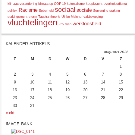
klimaatsverandering
klimaattop COP 19
kolonialisme
koopkracht
overheidsdienst
sociaal
Racisme
sociale
politiek
Soberheid
Sorrentino
staking
stakingsrecht
storm
Taubira
theorie
Ulrike Meinhof
vakbeweging
vluchtelingen
werkloosheid
vrouwen
KALENDER ARTIKELS
augustus 2026
Z
M
D
W
D
V
Z
1
2
3
4
5
6
7
8
9
10
11
12
13
14
15
16
17
18
19
20
21
22
23
24
25
26
27
28
29
30
31
« okt
IMAGE BANK