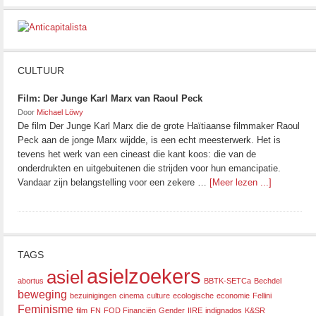
CULTUUR
Film: Der Junge Karl Marx van Raoul Peck
Door
Michael Löwy
De film Der Junge Karl Marx die de grote Haïtiaanse filmmaker Raoul
Peck aan de jonge Marx wijdde, is een echt meesterwerk. Het is
tevens het werk van een cineast die kant koos: die van de
onderdrukten en uitgebuitenen die strijden voor hun emancipatie.
Vandaar zijn belangstelling voor een zekere …
[Meer lezen ...]
TAGS
asielzoekers
asiel
abortus
BBTK-SETCa
Bechdel
beweging
bezuinigingen
cinema
culture
ecologische
economie
Fellini
Feminisme
film
FN
FOD Financiën
Gender
IIRE
indignados
K&SR