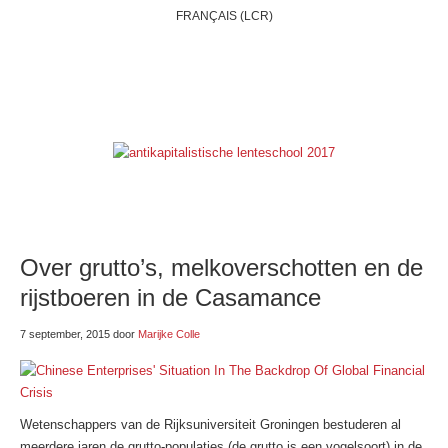
FRANÇAIS (LCR)
HOME
WIE ZIJN WIJ?
BELGIË
INTERNATIONAAL
THEMAS
ONZE BLOGS
LINKSE LINKJES
E-SHOP
Over grutto’s, melkoverschotten en de
rijstboeren in de Casamance
7 september, 2015
door
Marijke Colle
Wetenschappers van de Rijksuniversiteit Groningen bestuderen al
meerdere jaren de grutto-populaties (de grutto is een vogelsoort) in de