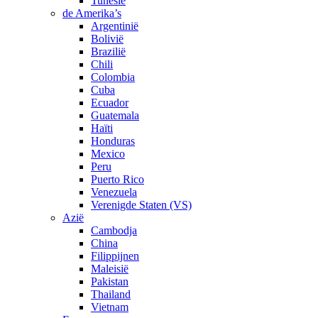
Tunesië
de Amerika’s
Argentinië
Bolivië
Brazilië
Chili
Colombia
Cuba
Ecuador
Guatemala
Haïti
Honduras
Mexico
Peru
Puerto Rico
Venezuela
Verenigde Staten (VS)
Azië
Cambodja
China
Filippijnen
Maleisië
Pakistan
Thailand
Vietnam