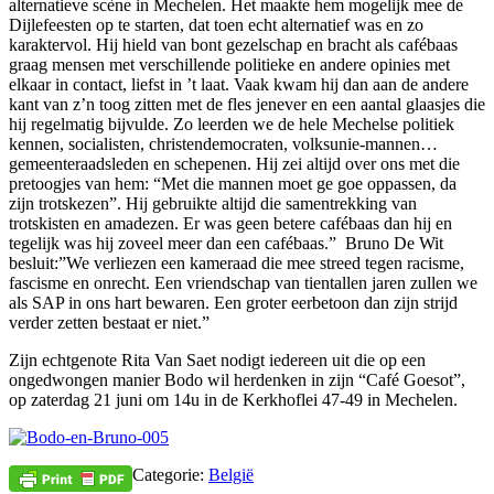
alternatieve scène in Mechelen. Het maakte hem mogelijk mee de
Dijlefeesten op te starten, dat toen echt alternatief was en zo
karaktervol. Hij hield van bont gezelschap en bracht als cafébaas
graag mensen met verschillende politieke en andere opinies met
elkaar in contact, liefst in ’t laat. Vaak kwam hij dan aan de andere
kant van z’n toog zitten met de fles jenever en een aantal glaasjes die
hij regelmatig bijvulde. Zo leerden we de hele Mechelse politiek
kennen, socialisten, christendemocraten, volksunie-mannen…
gemeenteraadsleden en schepenen. Hij zei altijd over ons met die
pretoogjes van hem: “Met die mannen moet ge goe oppassen, da
zijn trotskezen”. Hij gebruikte altijd die samentrekking van
trotskisten en amadezen. Er was geen betere cafébaas dan hij en
tegelijk was hij zoveel meer dan een cafébaas.” Bruno De Wit
besluit:”We verliezen een kameraad die mee streed tegen racisme,
fascisme en onrecht. Een vriendschap van tientallen jaren zullen we
als SAP in ons hart bewaren. Een groter eerbetoon dan zijn strijd
verder zetten bestaat er niet.”
Zijn echtgenote Rita Van Saet nodigt iedereen uit die op een
ongedwongen manier Bodo wil herdenken in zijn “Café Goesot”,
op zaterdag 21 juni om 14u in de Kerkhoflei 47-49 in Mechelen.
Categorie:
België