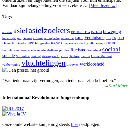
onderdrukten en uitgebuitenen die strijden voor hun emancipatie.
Vandaar zijn belangstelling voor een zekere …
[Meer lezen ...]
Tags
asielzoekers
asiel
beweging
abortus
BBTK-SETCa
Bechdel
Feminisme
bezuinigingen
cinema
culture
ecologische
economie
Fellini
film
FN
FOD
Financiën
Gender
IIRE
indignados
K&SR
klimaatsverandering
klimaattop COP 19
sociaal
Racisme
kolonialisme
koopkracht
overheidsdienst
politiek
Soberheid
sociale
Sorrentino
staking
stakingsrecht
storm
Taubira
theorie
Ulrike Meinhof
vluchtelingen
werkloosheid
vakbeweging
vrouwen
"Van ieder naar zijn vermogen, aan ieder naar zijn behoeften."
--
Karl Marx
Internationaal Revolutionair Jongerenkamp
Onze oude website kan je nog steeds
hier
raadplegen.