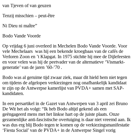
van Tjeven of van geuzen
Tenzij misschien – peut-être
Ni Dieu ni maître”
Bodo Vande Voorde
Op vrijdag 6 juni overleed in Mechelen Bodo Vande Voorde. Voor
vele Mechelaars was hij een bekende kroegbaas van de cafés de
Verloren Zoon en ’t Klapgat. In 1975 stichtte hij mee de Dijlefeesten
en voor velen was hij de peetvader van de alternatieve ‘Vismarkt-
generatie’ van de jaren ’60-’70 .
Bodo was al geruime tijd zwaar ziek, maar dit hield hem niet tegen
om tijdens de afgelopen verkiezingen nog onafhankelijk kandidaat
te zijn op de Antwerpse kamerlijst van PVDA+ samen met SAP-
kandidaten.
In een persartikel in de Gazet van Antwerpen van 3 april zei Bruno
De Wit het als volgt: “Ik heb Bodo altijd gekend als een
geëngageerd mens met het linkse hart op de juiste plaats. Onze
gezamenlijke anti-fascistische overtuiging is daar niet vreemd aan. Ik
was dus erg blij Bodo tegen te komen op de verkiezingsmanifestatie
‘Fiesta Social’ van de PVDA+ in de Antwerpse Singel vorig