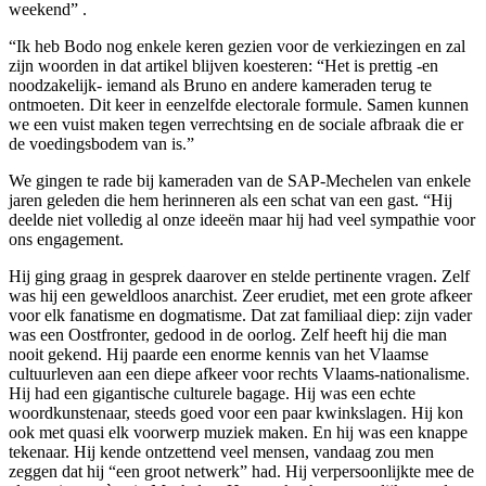
weekend” .
“Ik heb Bodo nog enkele keren gezien voor de verkiezingen en zal
zijn woorden in dat artikel blijven koesteren: “Het is prettig -en
noodzakelijk- iemand als Bruno en andere kameraden terug te
ontmoeten. Dit keer in eenzelfde electorale formule. Samen kunnen
we een vuist maken tegen verrechtsing en de sociale afbraak die er
de voedingsbodem van is.”
We gingen te rade bij kameraden van de SAP-Mechelen van enkele
jaren geleden die hem herinneren als een schat van een gast. “Hij
deelde niet volledig al onze ideeën maar hij had veel sympathie voor
ons engagement.
Hij ging graag in gesprek daarover en stelde pertinente vragen. Zelf
was hij een geweldloos anarchist. Zeer erudiet, met een grote afkeer
voor elk fanatisme en dogmatisme. Dat zat familiaal diep: zijn vader
was een Oostfronter, gedood in de oorlog. Zelf heeft hij die man
nooit gekend. Hij paarde een enorme kennis van het Vlaamse
cultuurleven aan een diepe afkeer voor rechts Vlaams-nationalisme.
Hij had een gigantische culturele bagage. Hij was een echte
woordkunstenaar, steeds goed voor een paar kwinkslagen. Hij kon
ook met quasi elk voorwerp muziek maken. En hij was een knappe
tekenaar. Hij kende ontzettend veel mensen, vandaag zou men
zeggen dat hij “een groot netwerk” had. Hij verpersoonlijkte mee de