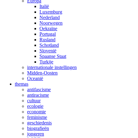
Europa
Italië
Luxemburg
Nederland
Noorwegen
Oekraïne
Portugal
Rusland
Schotland
Slovenië
Spaanse Staat
Turkije
internationale instellingen
Midden-Oosten
Oceanië
themas
antifascisme
antiracisme
cultuur
ecologie
economie
feminisme
geschiedenis
biografieën
jongeren