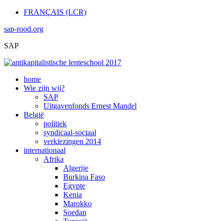
FRANÇAIS (LCR)
sap-rood.org
SAP
home
Wie zijn wij?
SAP
Uitgavenfonds Ernest Mandel
België
politiek
syndicaal-sociaal
verkiezingen 2014
internationaal
Afrika
Algerije
Burkina Faso
Egypte
Kenia
Marokko
Soedan