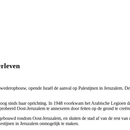
erleven
e wederopbouw, opende Israël de aanval op Palestijnen in Jeruzalem. Dez
t oog sinds haar oprichting. In 1948 voorkwam het Arabische Legioen da
robeerd Oost-Jeruzalem te annexeren door feiten op de grond te creëre
ebouwd rondom Oost-Jeruzalem, en sluiten de stad af van de rest van 
alestijnen in Jeruzalem onmogelijk te maken.