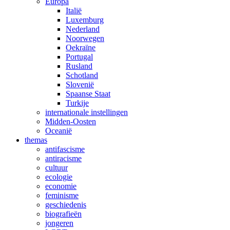
Europa
Italië
Luxemburg
Nederland
Noorwegen
Oekraïne
Portugal
Rusland
Schotland
Slovenië
Spaanse Staat
Turkije
internationale instellingen
Midden-Oosten
Oceanië
themas
antifascisme
antiracisme
cultuur
ecologie
economie
feminisme
geschiedenis
biografieën
jongeren