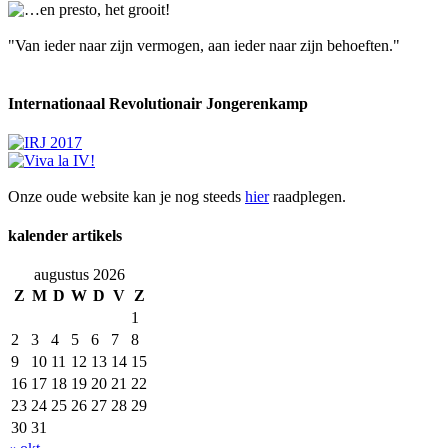
"Van ieder naar zijn vermogen, aan ieder naar zijn behoeften."
Internationaal Revolutionair Jongerenkamp
Onze oude website kan je nog steeds
hier
raadplegen.
kalender artikels
augustus 2026
Z
M
D
W
D
V
Z
1
2
3
4
5
6
7
8
9
10
11
12
13
14
15
16
17
18
19
20
21
22
23
24
25
26
27
28
29
30
31