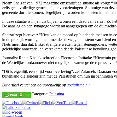
Noam Sheizaf van +972 magazine omschrijft de situatie als volgt: “
zelfs geen volledige gemeentelijke voorzieningen. Sommige van deze
gemeente durft te komen. Tegelijkertijd worden kolonisten in het har
In deze situatie is in je huis blijven wonen een daad van verzet. Zo
De aanslag op een synagoge wordt nu aangegrepen om de duimschroev
Sheizaf zegt hierover: “Niets kan de moord op biddende mensen in ee
in de praktijk wordt gebracht met de stilzwijgende steun van Livni e
Niets meer dan dat. Enkel strengere wetten tegen stenengooiers, wetten
geleidelijke annexatie, en verzekeren dat de Palestijnse bevolking gede
Journalist Rania Khalek schreef op Electronic Intifada: “Niettemin pr
de Westelijke Jordaanoever niet mogelijk is vanwege de repressieve Pa
“Dit is eigenlijk een strijd voor overleving”, zei Zalameh. Daaraan vo
buitenland die solidair zijn met de Palestijnen om hun inspanningen vo
Dit artikel verscheen oorspronkelijk op
socialisme.nu
.
Categorie:
Palestina