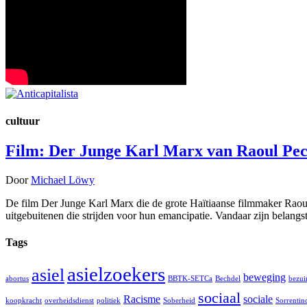
cultuur
Film: Der Junge Karl Marx van Raoul Pe
Door
Michael Löwy
De film Der Junge Karl Marx die de grote Haïtiaanse filmmaker Raoul
uitgebuitenen die strijden voor hun emancipatie. Vandaar zijn belang
Tags
asielzoekers
asiel
beweging
abortus
BBTK-SETCa
Bechdel
bezui
sociaal
Racisme
sociale
koopkracht
overheidsdienst
politiek
Soberheid
Sorrentin