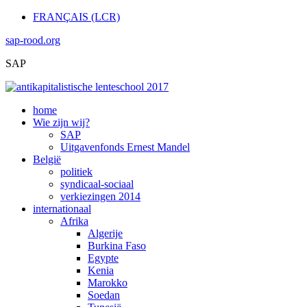
FRANÇAIS (LCR)
sap-rood.org
SAP
home
Wie zijn wij?
SAP
Uitgavenfonds Ernest Mandel
België
politiek
syndicaal-sociaal
verkiezingen 2014
internationaal
Afrika
Algerije
Burkina Faso
Egypte
Kenia
Marokko
Soedan