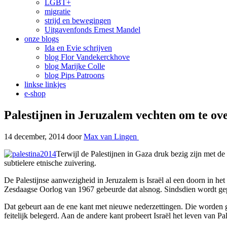
LGBT+
migratie
strijd en bewegingen
Uitgavenfonds Ernest Mandel
onze blogs
Ida en Evie schrijven
blog Flor Vandekerckhove
blog Marijke Colle
blog Pips Patroons
linkse linkjes
e-shop
Palestijnen in Jeruzalem vechten om te ov
14 december, 2014
door
Max van Lingen
Terwijl de Palestijnen in Gaza druk bezig zijn met d
subtielere etnische zuivering.
De Palestijnse aanwezigheid in Jeruzalem is Israël al een doorn in he
Zesdaagse Oorlog van 1967 gebeurde dat alsnog. Sindsdien wordt gep
Dat gebeurt aan de ene kant met nieuwe nederzettingen. Die worden g
feitelijk belegerd. Aan de andere kant probeert Israël het leven van P