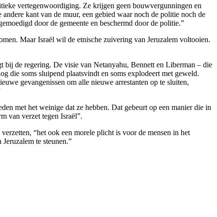
olitieke vertegenwoordiging. Ze krijgen geen bouwvergunningen en
 andere kant van de muur, een gebied waar noch de politie noch de
angemoedigd door de gemeente en beschermd door de politie.”
omen. Maar Israël wil de etnische zuivering van Jeruzalem voltooien.
t bij de regering. De visie van Netanyahu, Bennett en Liberman – die
rlog die soms sluipend plaatsvindt en soms explodeert met geweld.
 nieuwe gevangenissen om alle nieuwe arrestanten op te sluiten,
”
ieden met het weinige dat ze hebben. Dat gebeurt op een manier die in
m van verzet tegen Israël”.
 verzetten, “het ook een morele plicht is voor de mensen in het
n Jeruzalem te steunen.”