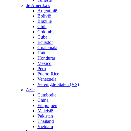
Tunesië
de Amerika’s
Argentinië
Bolivië
Brazilië
Chili
Colombia
Cuba
Ecuador
Guatemala
Haïti
Honduras
Mexico
Peru
Puerto Rico
Venezuela
Verenigde Staten (VS)
Azië
Cambodja
China
Filippijnen
Maleisië
Pakistan
Thailand
Vietnam