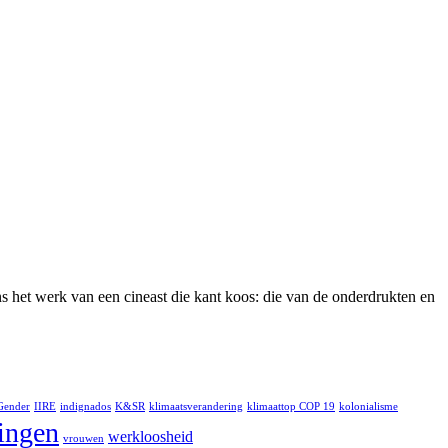
s het werk van een cineast die kant koos: die van de onderdrukten en
Gender
IIRE
indignados
K&SR
klimaatsverandering
klimaattop COP 19
kolonialisme
lingen
werkloosheid
vrouwen