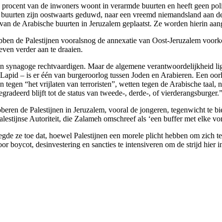
40 procent van de inwoners woont in verarmde buurten en heeft geen p
 buurten zijn oostwaarts geduwd, naar een vreemd niemandsland aan de
t van de Arabische buurten in Jeruzalem geplaatst. Ze worden hierin a
 hebben de Palestijnen vooralsnog de annexatie van Oost-Jeruzalem voork
en verder aan te draaien.
n synagoge rechtvaardigen. Maar de algemene verantwoordelijkheid lig
n Lapid – is er één van burgeroorlog tussen Joden en Arabieren. Een oo
 tegen “het vrijlaten van terroristen”, wetten tegen de Arabische taal,
gradeerd blijft tot de status van tweede-, derde-, of vierderangsburger.
oberen de Palestijnen in Jeruzalem, vooral de jongeren, tegenwicht te b
lestijnse Autoriteit, die Zalameh omschreef als ‘een buffer met elke vor
egde ze toe dat, hoewel Palestijnen een morele plicht hebben om zich te
or boycot, desinvestering en sancties te intensiveren om de strijd hier i