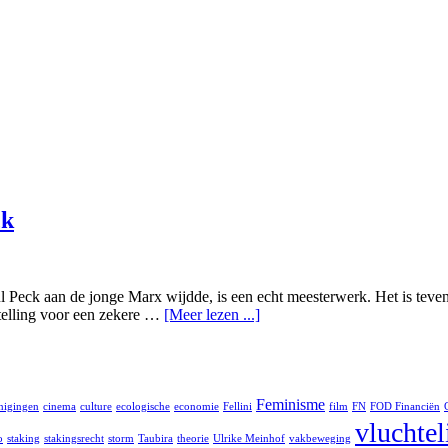
ck
 Peck aan de jonge Marx wijdde, is een echt meesterwerk. Het is teven
stelling voor een zekere …
[Meer lezen ...]
Feminisme
nigingen
cinema
culture
ecologische
economie
Fellini
film
FN
FOD Financiën
vluchte
o
staking
stakingsrecht
storm
Taubira
theorie
Ulrike Meinhof
vakbeweging