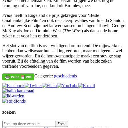
Pride
laat het allemaal zien. En passant krijgen we ook nog de
‘coming out’ van Joe, een knul uit Bromley, mee.
Pride
heeft in Engeland de prijs gekregen voor ‘Beste
Onafhankelijke Film’ en ook de acteerprestaties van Imelda Stanton
en Andrew Scott zijn met lauwerkransen omhangen. Terwijl George
McKay als Joe en Dominic West (
The Wire!
) als dansende homo
zeker niet voor hen onderdoen.
Het slot van de film is overweldigend ontroerend. De mijnwerkers
hebben dan weliswaar hun staking verloren, maar menigeen is wél
wijzer geworden. En de homo-emancipatie maakt een stevige stap
vooruit. Bij de aftiteling van de film worden van beide zaken
treffende voorbeelden gegeven.
Categorie:
geschiedenis
zoeken