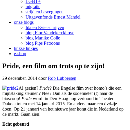
LGBT+
migratie
strijd en bewegingen
Uitgavenfonds Ernest Mandel
onze blogs
Ida en Evie schrijven
blog Flor Vandekerckhove
blog Marijke Colle
blog Pips Patroons
linkse linkjes
e-shop
Pride, een film om trots op te zijn!
29 december, 2014
door
Rob Lubbersen
Al gezien?
Pride
? Die Engelse film over homo’s die een
mijnstaking steunen? Nee? Dan als de sodemieter (!) naar de
bioscoop!
Pride
wordt in Den Haag nog vertoond in Theater
Dakota tot en met 14 januari 2015. En anders maar een dvd-tje
doen. Op 21 januari van het nieuwe jaar komt die in Nederland op
de markt. Gaan zien!
Echt gebeurd