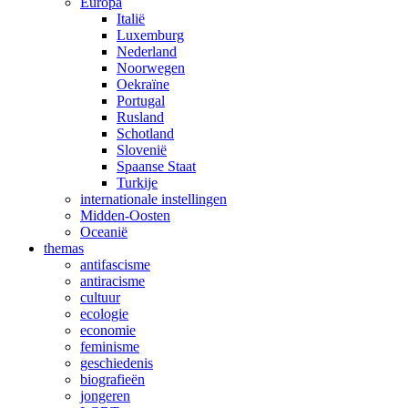
Europa
Italië
Luxemburg
Nederland
Noorwegen
Oekraïne
Portugal
Rusland
Schotland
Slovenië
Spaanse Staat
Turkije
internationale instellingen
Midden-Oosten
Oceanië
themas
antifascisme
antiracisme
cultuur
ecologie
economie
feminisme
geschiedenis
biografieën
jongeren