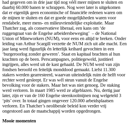
had gegeven om in drie jaar tijd nog véél meer mijnen te sluiten en
daarbij 60.000 banen te schrappen. Nog weer later is uitgekomen
dat er eigenlijk geen economische of financiële redenen waren om
de mijnen te sluiten en dat er goede mogelijkheden waren voor
rendabele, meer mens- en milieuvriendelijke exploitatie. Maar
Thatcher zag, als conservatieve liberaal, een kans om ‘de
ruggengraat van de Engelse arbeidersbeweging’ – de National
Union of Mineworkers (NUM), voor eens en altijd te breken. Onder
leiding van Arthur Scargill verzette de NUM zich uit alle macht. Een
jaar lang werd figuurlijk én letterlijk keihard gevochten in een
‘burgeroorlog zonder geweren’. Staat en kapitaal brachten al hun
krachten op de been. Perscampagnes, politiegeweld, justitieel
ingrijpen, alles werd uit de kast gehaald. De NUM werd van zijn
fondsen beroofd en feitelijk monddood gemaakt. Liefst 11.300
stakers werden gearresteerd, waarvan uiteindelijk ruim de helft voor
rechter werd gesleept. Er was wél steun vanuit de Engelse
bevolking voor de stakers. Maar het was niet genoeg. De staking
werd verloren. In maart 1985 werd ze afgeblazen. Nu, dertig jaar
later, zijn er van de 160 Engelse steenkoolmijnen nog welgeteld 3
‘pits’ over. In totaal gingen ongeveer 120.000 arbeidsplaatsen
verloren. En Thatcher’s neoliberale beleid kon verder vrij
ongestoord aan de maatschappij worden opgedrongen.
Mooie momenten