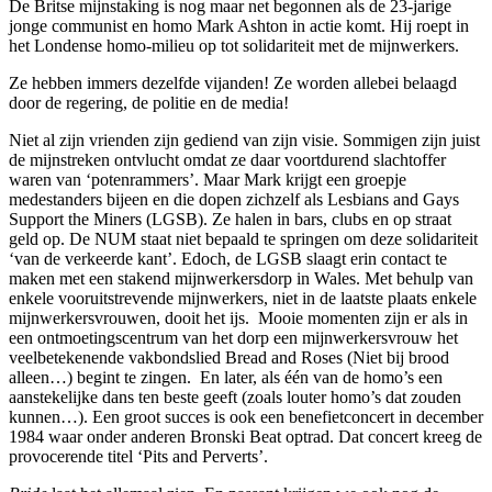
De Britse mijnstaking is nog maar net begonnen als de 23-jarige
jonge communist en homo Mark Ashton in actie komt. Hij roept in
het Londense homo-milieu op tot solidariteit met de mijnwerkers.
Ze hebben immers dezelfde vijanden! Ze worden allebei belaagd
door de regering, de politie en de media!
Niet al zijn vrienden zijn gediend van zijn visie. Sommigen zijn juist
de mijnstreken ontvlucht omdat ze daar voortdurend slachtoffer
waren van ‘potenrammers’. Maar Mark krijgt een groepje
medestanders bijeen en die dopen zichzelf als Lesbians and Gays
Support the Miners (LGSB). Ze halen in bars, clubs en op straat
geld op. De NUM staat niet bepaald te springen om deze solidariteit
‘van de verkeerde kant’. Edoch, de LGSB slaagt erin contact te
maken met een stakend mijnwerkersdorp in Wales. Met behulp van
enkele vooruitstrevende mijnwerkers, niet in de laatste plaats enkele
mijnwerkersvrouwen, dooit het ijs. Mooie momenten zijn er als in
een ontmoetingscentrum van het dorp een mijnwerkersvrouw het
veelbetekenende vakbondslied Bread and Roses (Niet bij brood
alleen…) begint te zingen. En later, als één van de homo’s een
aanstekelijke dans ten beste geeft (zoals louter homo’s dat zouden
kunnen…). Een groot succes is ook een benefietconcert in december
1984 waar onder anderen Bronski Beat optrad. Dat concert kreeg de
provocerende titel ‘Pits and Perverts’.