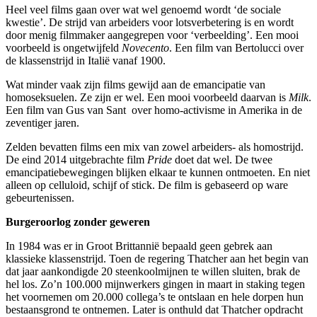
Heel veel films gaan over wat wel genoemd wordt ‘de sociale
kwestie’. De strijd van arbeiders voor lotsverbetering is en wordt
door menig filmmaker aangegrepen voor ‘verbeelding’. Een mooi
voorbeeld is ongetwijfeld
Novecento
. Een film van Bertolucci over
de klassenstrijd in Italië vanaf 1900.
Wat minder vaak zijn films gewijd aan de emancipatie van
homoseksuelen. Ze zijn er wel. Een mooi voorbeeld daarvan is
Milk
.
Een film van Gus van Sant over homo-activisme in Amerika in de
zeventiger jaren.
Zelden bevatten films een mix van zowel arbeiders- als homostrijd.
De eind 2014 uitgebrachte film
Pride
doet dat wel. De twee
emancipatiebewegingen blijken elkaar te kunnen ontmoeten. En niet
alleen op celluloid, schijf of stick. De film is gebaseerd op ware
gebeurtenissen.
Burgeroorlog zonder geweren
In 1984 was er in Groot Brittannië bepaald geen gebrek aan
klassieke klassenstrijd. Toen de regering Thatcher aan het begin van
dat jaar aankondigde 20 steenkoolmijnen te willen sluiten, brak de
hel los. Zo’n 100.000 mijnwerkers gingen in maart in staking tegen
het voornemen om 20.000 collega’s te ontslaan en hele dorpen hun
bestaansgrond te ontnemen. Later is onthuld dat Thatcher opdracht