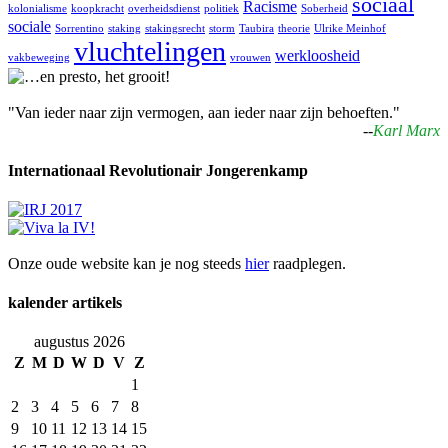
sociaal
Racisme
kolonialisme
koopkracht
overheidsdienst
politiek
Soberheid
sociale
Sorrentino
staking
stakingsrecht
storm
Taubira
theorie
Ulrike Meinhof
vluchtelingen
werkloosheid
vakbeweging
vrouwen
"Van ieder naar zijn vermogen, aan ieder naar zijn behoeften."
--
Karl Marx
Internationaal Revolutionair Jongerenkamp
Onze oude website kan je nog steeds
hier
raadplegen.
kalender artikels
augustus 2026
Z
M
D
W
D
V
Z
1
2
3
4
5
6
7
8
9
10
11
12
13
14
15