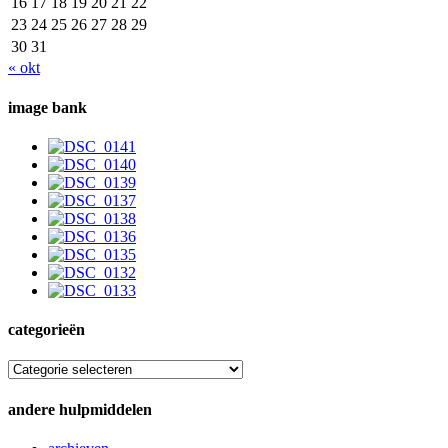
16
17
18
19
20
21
22
23
24
25
26
27
28
29
30
31
« okt
image bank
categorieën
categorieën
andere hulpmiddelen