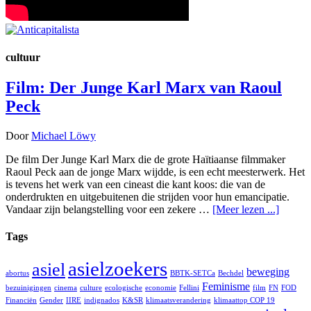
cultuur
Film: Der Junge Karl Marx van Raoul
Peck
Door
Michael Löwy
De film Der Junge Karl Marx die de grote Haïtiaanse filmmaker
Raoul Peck aan de jonge Marx wijdde, is een echt meesterwerk. Het
is tevens het werk van een cineast die kant koos: die van de
onderdrukten en uitgebuitenen die strijden voor hun emancipatie.
Vandaar zijn belangstelling voor een zekere …
[Meer lezen ...]
Tags
asielzoekers
asiel
beweging
abortus
BBTK-SETCa
Bechdel
Feminisme
bezuinigingen
cinema
culture
ecologische
economie
Fellini
film
FN
FOD
Financiën
Gender
IIRE
indignados
K&SR
klimaatsverandering
klimaattop COP 19