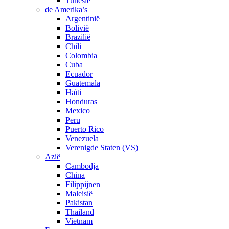
Tunesië
de Amerika’s
Argentinië
Bolivië
Brazilië
Chili
Colombia
Cuba
Ecuador
Guatemala
Haïti
Honduras
Mexico
Peru
Puerto Rico
Venezuela
Verenigde Staten (VS)
Azië
Cambodja
China
Filippijnen
Maleisië
Pakistan
Thailand
Vietnam