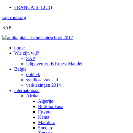
FRANÇAIS (LCR)
sap-rood.org
SAP
home
Wie zijn wij?
SAP
Uitgavenfonds Ernest Mandel
België
politiek
syndicaal-sociaal
verkiezingen 2014
internationaal
Afrika
Algerije
Burkina Faso
Egypte
Kenia
Marokko
Soedan