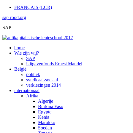
FRANÇAIS (LCR)
sap-rood.org
SAP
home
Wie zijn wij?
SAP
Uitgavenfonds Ernest Mandel
België
politiek
syndicaal-sociaal
verkiezingen 2014
internationaal
Afrika
Algerije
Burkina Faso
Egypte
Kenia
Marokko
Soedan