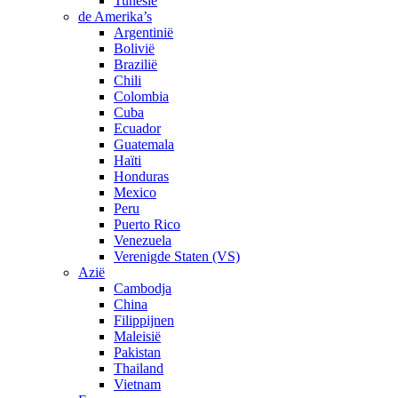
Tunesië
de Amerika’s
Argentinië
Bolivië
Brazilië
Chili
Colombia
Cuba
Ecuador
Guatemala
Haïti
Honduras
Mexico
Peru
Puerto Rico
Venezuela
Verenigde Staten (VS)
Azië
Cambodja
China
Filippijnen
Maleisië
Pakistan
Thailand
Vietnam