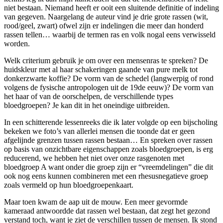
niet bestaan. Niemand heeft er ooit een sluitende definitie of indeling
van gegeven. Naargelang de auteur vind je drie grote rassen (wit,
rood/geel, zwart) ofwel zijn er indelingen die meer dan honderd
rassen tellen… waarbij de termen ras en volk nogal eens verwisseld
worden.
Welk criterium gebruik je om over een mensenras te spreken? De
huidskleur met al haar schakeringen gaande van pure melk tot
donkerzwarte koffie? De vorm van de schedel (langwerpig of rond
volgens de fysische antropologen uit de 19de eeuw)? De vorm van
het haar of van de oorschelpen, de verschillende types
bloedgroepen? Je kan dit in het oneindige uitbreiden.
In een schitterende lessenreeks die ik later volgde op een bijscholing
bekeken we foto’s van allerlei mensen die toonde dat er geen
afgelijnde grenzen tussen rassen bestaan… En spreken over rassen
op basis van onzichtbare eigenschappen zoals bloedgroepen, is erg
reducerend, we hebben het niet over onze rasgenoten met
bloedgroep A want onder die groep zijn er “vreemdelingen” die dit
ook nog eens kunnen combineren met een rhesusnegatieve groep
zoals vermeld op hun bloedgroepenkaart.
Maar toen kwam de aap uit de mouw. Een meer gevormde
kameraad antwoordde dat rassen wel bestaan, dat zegt het gezond
verstand toch, want je ziet de verschillen tussen de mensen. Ik stond