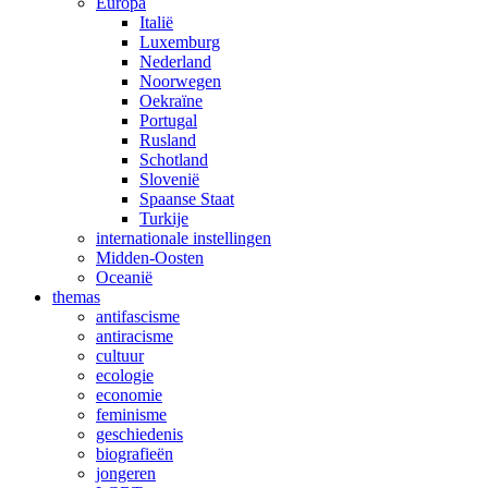
Europa
Italië
Luxemburg
Nederland
Noorwegen
Oekraïne
Portugal
Rusland
Schotland
Slovenië
Spaanse Staat
Turkije
internationale instellingen
Midden-Oosten
Oceanië
themas
antifascisme
antiracisme
cultuur
ecologie
economie
feminisme
geschiedenis
biografieën
jongeren