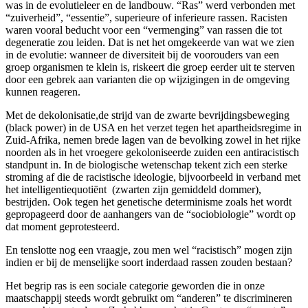
was in de evolutieleer en de landbouw. “Ras” werd verbonden met
“zuiverheid”, “essentie”, superieure of inferieure rassen. Racisten
waren vooral beducht voor een “vermenging” van rassen die tot
degeneratie zou leiden. Dat is net het omgekeerde van wat we zien
in de evolutie: wanneer de diversiteit bij de voorouders van een
groep organismen te klein is, riskeert die groep eerder uit te sterven
door een gebrek aan varianten die op wijzigingen in de omgeving
kunnen reageren.
Met de dekolonisatie,de strijd van de zwarte bevrijdingsbeweging
(black power) in de USA en het verzet tegen het apartheidsregime in
Zuid-Afrika, nemen brede lagen van de bevolking zowel in het rijke
noorden als in het vroegere gekoloniseerde zuiden een antiracistisch
standpunt in. In de biologische wetenschap tekent zich een sterke
stroming af die de racistische ideologie, bijvoorbeeld in verband met
het intelligentiequotiënt (zwarten zijn gemiddeld dommer),
bestrijden. Ook tegen het genetische determinisme zoals het wordt
gepropageerd door de aanhangers van de “sociobiologie” wordt op
dat moment geprotesteerd.
En tenslotte nog een vraagje, zou men wel “racistisch” mogen zijn
indien er bij de menselijke soort inderdaad rassen zouden bestaan?
Het begrip ras is een sociale categorie geworden die in onze
maatschappij steeds wordt gebruikt om “anderen” te discrimineren