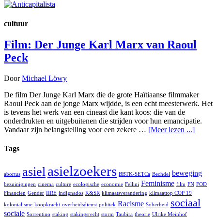
cultuur
Film: Der Junge Karl Marx van Raoul
Peck
Door
Michael Löwy
De film Der Junge Karl Marx die de grote Haïtiaanse filmmaker
Raoul Peck aan de jonge Marx wijdde, is een echt meesterwerk. Het
is tevens het werk van een cineast die kant koos: die van de
onderdrukten en uitgebuitenen die strijden voor hun emancipatie.
Vandaar zijn belangstelling voor een zekere …
[Meer lezen ...]
Tags
asielzoekers
asiel
beweging
abortus
BBTK-SETCa
Bechdel
Feminisme
bezuinigingen
cinema
culture
ecologische
economie
Fellini
film
FN
FOD
Financiën
Gender
IIRE
indignados
K&SR
klimaatsverandering
klimaattop COP 19
sociaal
Racisme
kolonialisme
koopkracht
overheidsdienst
politiek
Soberheid
sociale
Sorrentino
staking
stakingsrecht
storm
Taubira
theorie
Ulrike Meinhof