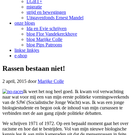
LGBT+
migratie
strijd en bewegingen
Uitgavenfonds Ernest Mandel
onze blogs
Ida en Evie schrijven
blog Flor Vandekerckhove
blog Marijke Colle
blog Pips Patroons
linkse linkjes
e-shop
Rassen bestaan niet!
2 april, 2015
door
Marijke Colle
Ik weet het nog heel goed. Ik kwam vol verwachting
naar wat voor mij een van mijn eerste politieke vormingsweekends
van de SJW (Socialistische Jonge Wacht) was. Ik was een jonge
biologiestudente en begon ook de inhoud van mijn cursussen te
verbinden met de aan gang zijnde politieke debatten.
We schrijven 1971 of 1972. Op een bepaald moment gaat het over
racisme en hoe dat te bestrijden. Vol van mijn nieuwe biologische
kennis leg ik aan mijn kameraden uit dat de mensenrassen in feite