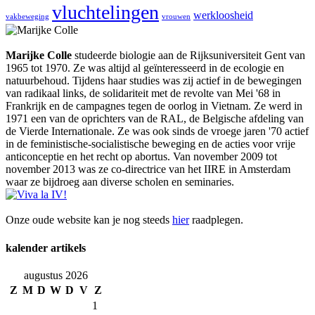
vluchtelingen
werkloosheid
vakbeweging
vrouwen
Marijke Colle
studeerde biologie aan de Rijksuniversiteit Gent van
1965 tot 1970. Ze was altijd al geïnteresseerd in de ecologie en
natuurbehoud. Tijdens haar studies was zij actief in de bewegingen
van radikaal links, de solidariteit met de revolte van Mei '68 in
Frankrijk en de campagnes tegen de oorlog in Vietnam. Ze werd in
1971 een van de oprichters van de RAL, de Belgische afdeling van
de Vierde Internationale. Ze was ook sinds de vroege jaren '70 actief
in de feministische-socialistische beweging en de acties voor vrije
anticonceptie en het recht op abortus. Van november 2009 tot
november 2013 was ze co-directrice van het IIRE in Amsterdam
waar ze bijdroeg aan diverse scholen en seminaries.
Onze oude website kan je nog steeds
hier
raadplegen.
kalender artikels
augustus 2026
Z
M
D
W
D
V
Z
1