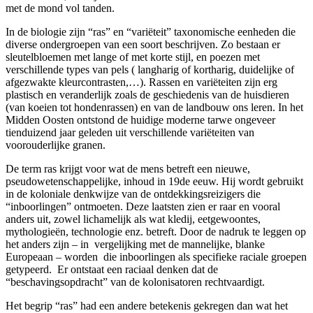
met de mond vol tanden.
In de biologie zijn “ras” en “variëteit” taxonomische eenheden die
diverse ondergroepen van een soort beschrijven. Zo bestaan er
sleutelbloemen met lange of met korte stijl, en poezen met
verschillende types van pels ( langharig of kortharig, duidelijke of
afgezwakte kleurcontrasten,…). Rassen en variëteiten zijn erg
plastisch en veranderlijk zoals de geschiedenis van de huisdieren
(van koeien tot hondenrassen) en van de landbouw ons leren. In het
Midden Oosten ontstond de huidige moderne tarwe ongeveer
tienduizend jaar geleden uit verschillende variëteiten van
voorouderlijke granen.
De term ras krijgt voor wat de mens betreft een nieuwe,
pseudowetenschappelijke, inhoud in 19de eeuw. Hij wordt gebruikt
in de koloniale denkwijze van de ontdekkingsreizigers die
“inboorlingen” ontmoeten. Deze laatsten zien er raar en vooral
anders uit, zowel lichamelijk als wat kledij, eetgewoontes,
mythologieën, technologie enz. betreft. Door de nadruk te leggen op
het anders zijn – in vergelijking met de mannelijke, blanke
Europeaan – worden die inboorlingen als specifieke raciale groepen
getypeerd. Er ontstaat een raciaal denken dat de
“beschavingsopdracht” van de kolonisatoren rechtvaardigt.
Het begrip “ras” had een andere betekenis gekregen dan wat het