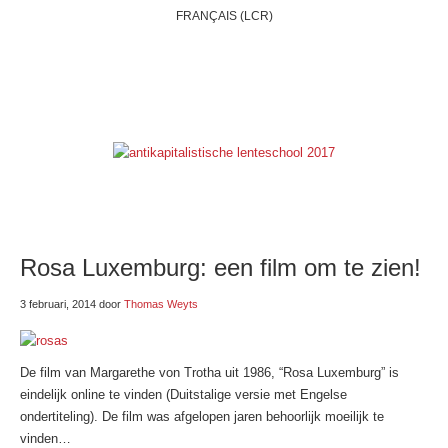
FRANÇAIS (LCR)
HOME
WIE ZIJN WIJ?
BELGIË
INTERNATIONAAL
THEMAS
ONZE BLOGS
LINKSE LINKJES
E-SHOP
Rosa Luxemburg: een film om te zien!
3 februari, 2014
door
Thomas Weyts
De film van Margarethe von Trotha uit 1986, “Rosa Luxemburg” is
eindelijk online te vinden (Duitstalige versie met Engelse
ondertiteling). De film was afgelopen jaren behoorlijk moeilijk te
vinden…