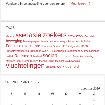
Vandaar zijn belangstelling voor een zekere …
[Meer lezen ...]
TAGS
asielzoekers
asiel
abortus
BBTK-SETCa
Bechdel
beweging
bezuinigingen
cinema
culture
ecologische
economie
Fellini
Feminisme
film
FN
FOD Financiën
Gender
IIRE
indignados
K&SR
klimaatsverandering
klimaattop COP 19
kolonialisme
koopkracht
overheidsdienst
sociaal
Racisme
sociale
politiek
Soberheid
Sorrentino
staking
stakingsrecht
storm
Taubira
theorie
Ulrike Meinhof
vakbeweging
vluchtelingen
werkloosheid
vrouwen
KALENDER ARTIKELS
augustus 2026
Z
M
D
W
D
V
Z
1