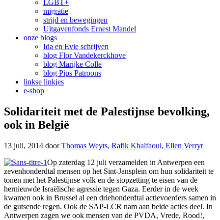
LGBT+
migratie
strijd en bewegingen
Uitgavenfonds Ernest Mandel
onze blogs
Ida en Evie schrijven
blog Flor Vandekerckhove
blog Marijke Colle
blog Pips Patroons
linkse linkjes
e-shop
Solidariteit met de Palestijnse bevolking,
ook in België
13 juli, 2014
door
Thomas Weyts, Rafik Khalfaoui, Ellen Verryt
Op zaterdag 12 juli verzamelden in Antwerpen een
zevenhonderdtal mensen op het Sint-Jansplein om hun solidariteit te
tonen met het Palestijnse volk en de stopzetting te eisen van de
hernieuwde Israëlische agressie tegen Gaza. Eerder in de week
kwamen ook in Brussel al een driehonderdtal actievoerders samen in
de gutsende regen. Ook de SAP-LCR nam aan beide acties deel. In
Antwerpen zagen we ook mensen van de PVDA, Vrede, Rood!,