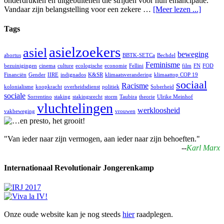
onderdrukten en uitgebuitenen die strijden voor hun emancipatie.
Vandaar zijn belangstelling voor een zekere …
[Meer lezen ...]
Tags
asielzoekers
asiel
beweging
abortus
BBTK-SETCa
Bechdel
Feminisme
bezuinigingen
cinema
culture
ecologische
economie
Fellini
film
FN
FOD
Financiën
Gender
IIRE
indignados
K&SR
klimaatsverandering
klimaattop COP 19
sociaal
Racisme
kolonialisme
koopkracht
overheidsdienst
politiek
Soberheid
sociale
Sorrentino
staking
stakingsrecht
storm
Taubira
theorie
Ulrike Meinhof
vluchtelingen
werkloosheid
vakbeweging
vrouwen
"Van ieder naar zijn vermogen, aan ieder naar zijn behoeften."
--
Karl Marx
Internationaal Revolutionair Jongerenkamp
Onze oude website kan je nog steeds
hier
raadplegen.