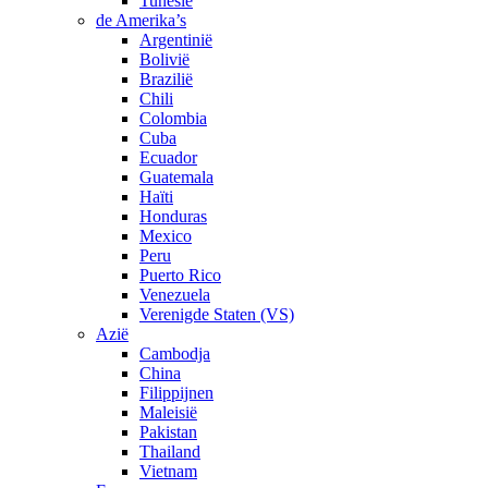
Tunesië
de Amerika’s
Argentinië
Bolivië
Brazilië
Chili
Colombia
Cuba
Ecuador
Guatemala
Haïti
Honduras
Mexico
Peru
Puerto Rico
Venezuela
Verenigde Staten (VS)
Azië
Cambodja
China
Filippijnen
Maleisië
Pakistan
Thailand
Vietnam