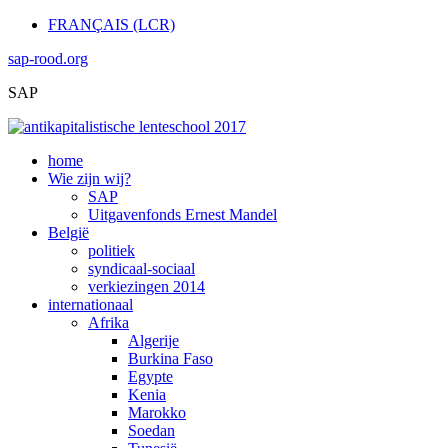
FRANÇAIS (LCR)
sap-rood.org
SAP
home
Wie zijn wij?
SAP
Uitgavenfonds Ernest Mandel
België
politiek
syndicaal-sociaal
verkiezingen 2014
internationaal
Afrika
Algerije
Burkina Faso
Egypte
Kenia
Marokko
Soedan