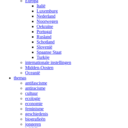
Europa
Italië
Luxemburg
Nederland
Noorwegen
Oekraïne
Portugal
Rusland
Schotland
Slovenië
Spaanse Staat
Turkije
internationale instellingen
Midden-Oosten
Oceanië
themas
antifascisme
antiracisme
cultuur
ecologie
economie
feminisme
geschiedenis
biografieën
jongeren