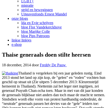
LGBT+
migratie
strijd en bewegingen
Uitgavenfonds Ernest Mandel
onze blogs
Ida en Evie schrijven
blog Flor Vandekerckhove
blog Marijke Colle
blog Pips Patroons
linkse linkjes
e-shop
Thaise generaals doen stilte heersen
18 december, 2014
door
Freddy De Pauw
Thailand is vergeleken bij een jaar geleden rustig. Eind
2013 stond het land op zijn kop, de “gelen” en “roden” vochten hun
geschil op straat uit (Zie uitpers 5 december 2013: Kleurenstrijd
herneemt in Thailand). Niettemin zal het leger niet ingrijpen, zei
generaal Prayuth Chan-ocha toen. Maar in mei van dit jaar konden
de generaals blijkbaar niet anders dan toch maar de macht te nemen.
Sindsdien wordt elke vorm van protest hardhandig onderdrukt, de
“neutrale” generaals passen het devies van de “gele” leiders toe:
“We kunnen het volk niet zomaar laten beslissen”. Dat volk stemde