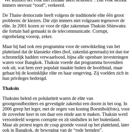
immers steevast “rood”, verkeerd.
De Thaise democratie heeft volgens de traditionele elite één groot
probleem: de kiezers. Die zijn immers niet volgzaam tegenover de
elite. In 2001 kozen ze voor de rijke zakenman Thaksin Shinwatra
die fortuin had gemaakt in de telecommunicatie. Corrupt,
eigenbelang voorop, zeker.
Maar hij had ook een programma voor de ontwikkeling van het
platteland dat de klassieke elites (hof, zakenlui-generaals) tot dan toe
schromelijk hadden verwaarloosd, bijna alle openbare investeringen
waren voor Bangkok. Thaksin voerde dat programma bovendien
ook uit, wat hem zeer populair maakte buiten de hoofdstad, maar
gehaat bij de koninklijke elite en haar omgeving. Zij voelden zich in
hun privileges bedreigd.
Thaksin
Thaksins beleid en polulariteit waren de elite van
grootgrondbezitters en gevestigde zakenlui een doorn in het oog. In
2006 greep het leger, met de zegen van koning Boemibol(foto), voor
de zoveelste keer in om daar een einde aan te maken. Thaksin werd
veroordeeld wegens corruptie en zit sindsdien in het buitenland.
Maar als protest tegen de coup groeide vooral op het platteland, later
ook in Bangkok, de beweging van de “rode hemden”.