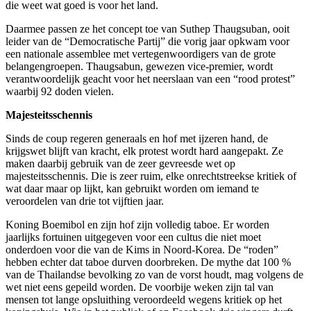
die weet wat goed is voor het land.
Daarmee passen ze het concept toe van Suthep Thaugsuban, ooit
leider van de “Democratische Partij” die vorig jaar opkwam voor
een nationale assemblee met vertegenwoordigers van de grote
belangengroepen. Thaugsabun, gewezen vice-premier, wordt
verantwoordelijk geacht voor het neerslaan van een “rood protest”
waarbij 92 doden vielen.
Majesteitsschennis
Sinds de coup regeren generaals en hof met ijzeren hand, de
krijgswet blijft van kracht, elk protest wordt hard aangepakt. Ze
maken daarbij gebruik van de zeer gevreesde wet op
majesteitsschennis. Die is zeer ruim, elke onrechtstreekse kritiek of
wat daar maar op lijkt, kan gebruikt worden om iemand te
veroordelen van drie tot vijftien jaar.
Koning Boemibol en zijn hof zijn volledig taboe. Er worden
jaarlijks fortuinen uitgegeven voor een cultus die niet moet
onderdoen voor die van de Kims in Noord-Korea. De “roden”
hebben echter dat taboe durven doorbreken. De mythe dat 100 %
van de Thailandse bevolking zo van de vorst houdt, mag volgens de
wet niet eens gepeild worden. De voorbije weken zijn tal van
mensen tot lange opsluithing veroordeeld wegens kritiek op het