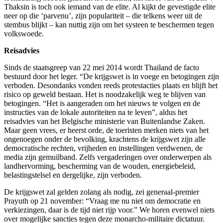
Thaksin is toch ook iemand van de elite. Al kijkt de gevestigde elite
neer op die ‘parvenu’, zijn populariteit – die telkens weer uit de
stembus blijkt – kan nuttig zijn om het systeen te beschermen tegen
volkswoede.
Reisadvies
Sinds de staatsgreep van 22 mei 2014 wordt Thailand de facto
bestuurd door het leger. “De krijgswet is in voege en betogingen zijn
verboden. Desondanks vonden reeds protestacties plaats en blijft het
risico op geweld bestaan. Het is noodzakelijk weg te blijven van
betogingen. “Het is aangeraden om het nieuws te volgen en de
instructies van de lokale autoriteiten na te leven”, aldus het
reisadvies van het Belgische ministerie van Buitenlandse Zaken.
Maar geen vrees, er heerst orde, de toeristen merken niets van het
ongenoegen onder de bevolking, krachtens de krijgswet zijn alle
democratische rechten, vrijheden en instellingen verdwenen, de
media zijn gemuilband. Zelfs vergaderingen over onderwerpen als
landhervorming, bescherming van de wouden, energiebeleid,
belastingstelsel en dergelijke, zijn verboden.
De krijgswet zal gelden zolang als nodig, zei generaal-premier
Prayuth op 21 november: “Vraag me nu niet om democratie en
verkiezingen, daar is de tijd niet rijp voor.” We horen evenwel niets
over mogelijke sancties tegen deze monarcho-militaire dictatuur.