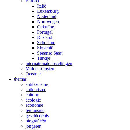
Europa
Italië
Luxemburg
Nederland
Noorwegen
Oekraïne
Portugal
Rusland
Schotland
Slovenië
Spaanse Staat
Turkije
internationale instellingen
Midden-Oosten
Oceanië
themas
antifascisme
antiracisme
cultuur
ecologie
economie
feminisme
geschiedenis
biografieën
jongeren