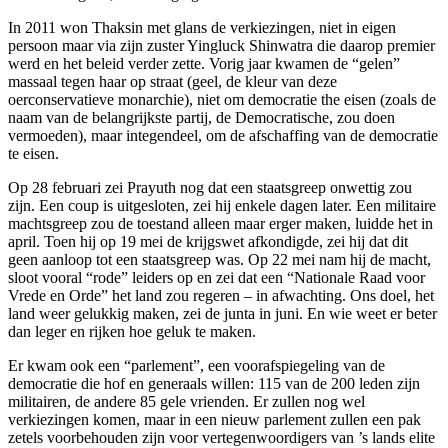
In 2011 won Thaksin met glans de verkiezingen, niet in eigen
persoon maar via zijn zuster Yingluck Shinwatra die daarop premier
werd en het beleid verder zette. Vorig jaar kwamen de “gelen”
massaal tegen haar op straat (geel, de kleur van deze
oerconservatieve monarchie), niet om democratie the eisen (zoals de
naam van de belangrijkste partij, de Democratische, zou doen
vermoeden), maar integendeel, om de afschaffing van de democratie
te eisen.
Op 28 februari zei Prayuth nog dat een staatsgreep onwettig zou
zijn. Een coup is uitgesloten, zei hij enkele dagen later. Een militaire
machtsgreep zou de toestand alleen maar erger maken, luidde het in
april. Toen hij op 19 mei de krijgswet afkondigde, zei hij dat dit
geen aanloop tot een staatsgreep was. Op 22 mei nam hij de macht,
sloot vooral “rode” leiders op en zei dat een “Nationale Raad voor
Vrede en Orde” het land zou regeren – in afwachting. Ons doel, het
land weer gelukkig maken, zei de junta in juni. En wie weet er beter
dan leger en rijken hoe geluk te maken.
Er kwam ook een “parlement”, een voorafspiegeling van de
democratie die hof en generaals willen: 115 van de 200 leden zijn
militairen, de andere 85 gele vrienden. Er zullen nog wel
verkiezingen komen, maar in een nieuw parlement zullen een pak
zetels voorbehouden zijn voor vertegenwoordigers van ’s lands elite