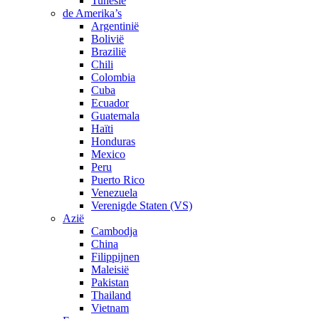
Tunesië
de Amerika’s
Argentinië
Bolivië
Brazilië
Chili
Colombia
Cuba
Ecuador
Guatemala
Haïti
Honduras
Mexico
Peru
Puerto Rico
Venezuela
Verenigde Staten (VS)
Azië
Cambodja
China
Filippijnen
Maleisië
Pakistan
Thailand
Vietnam