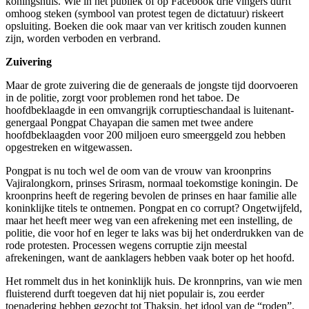
koningshuis. Wie in het publiek of op Facebook drie vingers durft
omhoog steken (symbool van protest tegen de dictatuur) riskeert
opsluiting. Boeken die ook maar van ver kritisch zouden kunnen
zijn, worden verboden en verbrand.
Zuivering
Maar de grote zuivering die de generaals de jongste tijd doorvoeren
in de politie, zorgt voor problemen rond het taboe. De
hoofdbeklaagde in een omvangrijk corruptieschandaal is luitenant-
genergaal Pongpat Chayapan die samen met twee andere
hoofdbeklaagden voor 200 miljoen euro smeerggeld zou hebben
opgestreken en witgewassen.
Pongpat is nu toch wel de oom van de vrouw van kroonprins
Vajiralongkorn, prinses Srirasm, normaal toekomstige koningin. De
kroonprins heeft de regering bevolen de prinses en haar familie alle
koninklijke titels te ontnemen. Pongpat en co corrupt? Ongetwijfeld,
maar het heeft meer weg van een afrekening met een instelling, de
politie, die voor hof en leger te laks was bij het onderdrukken van de
rode protesten. Processen wegens corruptie zijn meestal
afrekeningen, want de aanklagers hebben vaak boter op het hoofd.
Het rommelt dus in het koninklijk huis. De kronnprins, van wie men
fluisterend durft toegeven dat hij niet populair is, zou eerder
toenadering hebben gezocht tot Thaksin, het idool van de “roden”.