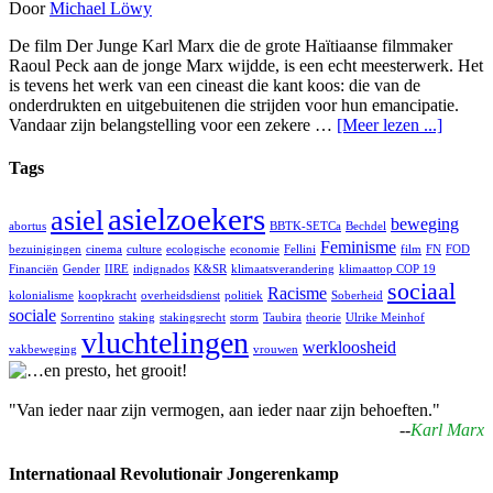
Door
Michael Löwy
De film Der Junge Karl Marx die de grote Haïtiaanse filmmaker
Raoul Peck aan de jonge Marx wijdde, is een echt meesterwerk. Het
is tevens het werk van een cineast die kant koos: die van de
onderdrukten en uitgebuitenen die strijden voor hun emancipatie.
Vandaar zijn belangstelling voor een zekere …
[Meer lezen ...]
Tags
asielzoekers
asiel
beweging
abortus
BBTK-SETCa
Bechdel
Feminisme
bezuinigingen
cinema
culture
ecologische
economie
Fellini
film
FN
FOD
Financiën
Gender
IIRE
indignados
K&SR
klimaatsverandering
klimaattop COP 19
sociaal
Racisme
kolonialisme
koopkracht
overheidsdienst
politiek
Soberheid
sociale
Sorrentino
staking
stakingsrecht
storm
Taubira
theorie
Ulrike Meinhof
vluchtelingen
werkloosheid
vakbeweging
vrouwen
"Van ieder naar zijn vermogen, aan ieder naar zijn behoeften."
--
Karl Marx
Internationaal Revolutionair Jongerenkamp