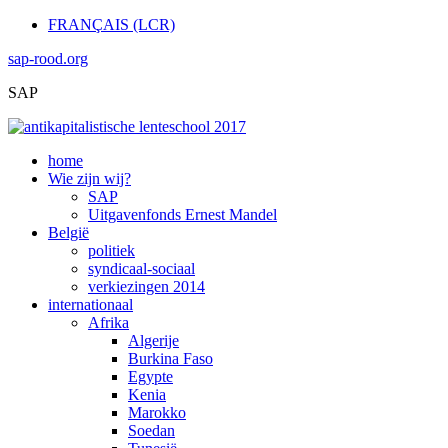
FRANÇAIS (LCR)
sap-rood.org
SAP
home
Wie zijn wij?
SAP
Uitgavenfonds Ernest Mandel
België
politiek
syndicaal-sociaal
verkiezingen 2014
internationaal
Afrika
Algerije
Burkina Faso
Egypte
Kenia
Marokko
Soedan