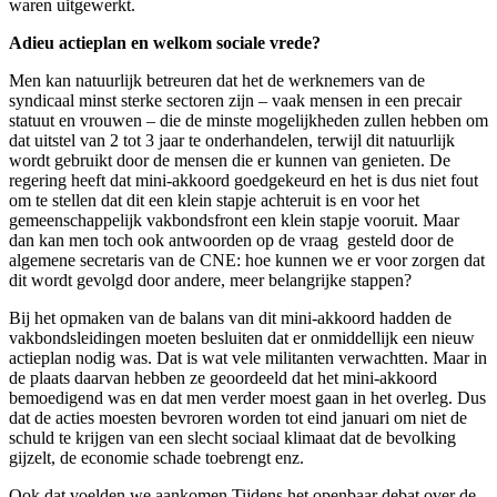
waren uitgewerkt.
Adieu actieplan en welkom sociale vrede?
Men kan natuurlijk betreuren dat het de werknemers van de
syndicaal minst sterke sectoren zijn – vaak mensen in een precair
statuut en vrouwen – die de minste mogelijkheden zullen hebben om
dat uitstel van 2 tot 3 jaar te onderhandelen, terwijl dit natuurlijk
wordt gebruikt door de mensen die er kunnen van genieten. De
regering heeft dat mini-akkoord goedgekeurd en het is dus niet fout
om te stellen dat dit een klein stapje achteruit is en voor het
gemeenschappelijk vakbondsfront een klein stapje vooruit. Maar
dan kan men toch ook antwoorden op de vraag gesteld door de
algemene secretaris van de CNE: hoe kunnen we er voor zorgen dat
dit wordt gevolgd door andere, meer belangrijke stappen?
Bij het opmaken van de balans van dit mini-akkoord hadden de
vakbondsleidingen moeten besluiten dat er onmiddellijk een nieuw
actieplan nodig was. Dat is wat vele militanten verwachtten. Maar in
de plaats daarvan hebben ze geoordeeld dat het mini-akkoord
bemoedigend was en dat men verder moest gaan in het overleg. Dus
dat de acties moesten bevroren worden tot eind januari om niet de
schuld te krijgen van een slecht sociaal klimaat dat de bevolking
gijzelt, de economie schade toebrengt enz.
Ook dat voelden we aankomen Tijdens het openbaar debat over de