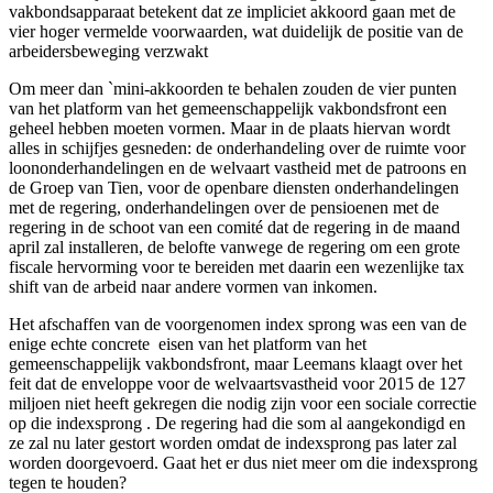
vakbondsapparaat betekent dat ze impliciet akkoord gaan met de
vier hoger vermelde voorwaarden, wat duidelijk de positie van de
arbeidersbeweging verzwakt
Om meer dan `mini-akkoorden te behalen zouden de vier punten
van het platform van het gemeenschappelijk vakbondsfront een
geheel hebben moeten vormen. Maar in de plaats hiervan wordt
alles in schijfjes gesneden: de onderhandeling over de ruimte voor
loononderhandelingen en de welvaart vastheid met de patroons en
de Groep van Tien, voor de openbare diensten onderhandelingen
met de regering, onderhandelingen over de pensioenen met de
regering in de schoot van een comité dat de regering in de maand
april zal installeren, de belofte vanwege de regering om een grote
fiscale hervorming voor te bereiden met daarin een wezenlijke tax
shift van de arbeid naar andere vormen van inkomen.
Het afschaffen van de voorgenomen index sprong was een van de
enige echte concrete eisen van het platform van het
gemeenschappelijk vakbondsfront, maar Leemans klaagt over het
feit dat de enveloppe voor de welvaartsvastheid voor 2015 de 127
miljoen niet heeft gekregen die nodig zijn voor een sociale correctie
op die indexsprong . De regering had die som al aangekondigd en
ze zal nu later gestort worden omdat de indexsprong pas later zal
worden doorgevoerd. Gaat het er dus niet meer om die indexsprong
tegen te houden?