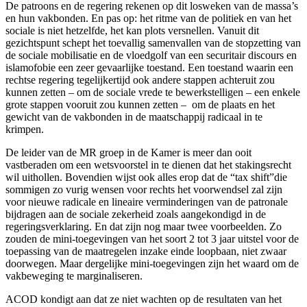
De patroons en de regering rekenen op dit losweken van de massa’s
en hun vakbonden. En pas op: het ritme van de politiek en van het
sociale is niet hetzelfde, het kan plots versnellen. Vanuit dit
gezichtspunt schept het toevallig samenvallen van de stopzetting van
de sociale mobilisatie en de vloedgolf van een securitair discours en
islamofobie een zeer gevaarlijke toestand. Een toestand waarin een
rechtse regering tegelijkertijd ook andere stappen achteruit zou
kunnen zetten – om de sociale vrede te bewerkstelligen – een enkele
grote stappen vooruit zou kunnen zetten – om de plaats en het
gewicht van de vakbonden in de maatschappij radicaal in te
krimpen.
De leider van de MR groep in de Kamer is meer dan ooit
vastberaden om een wetsvoorstel in te dienen dat het stakingsrecht
wil uithollen. Bovendien wijst ook alles erop dat de “tax shift”die
sommigen zo vurig wensen voor rechts het voorwendsel zal zijn
voor nieuwe radicale en lineaire verminderingen van de patronale
bijdragen aan de sociale zekerheid zoals aangekondigd in de
regeringsverklaring. En dat zijn nog maar twee voorbeelden. Zo
zouden de mini-toegevingen van het soort 2 tot 3 jaar uitstel voor de
toepassing van de maatregelen inzake einde loopbaan, niet zwaar
doorwegen. Maar dergelijke mini-toegevingen zijn het waard om de
vakbeweging te marginaliseren.
ACOD kondigt aan dat ze niet wachten op de resultaten van het