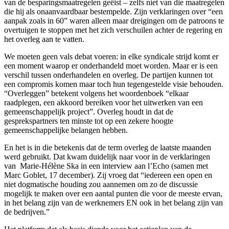
van de besparingsmaatregelen geëist – zelfs niet van die maatregelen
die hij als onaanvaardbaar bestempelde. Zijn verklaringen over “een
aanpak zoals in 60” waren alleen maar dreigingen om de patroons te
overtuigen te stoppen met het zich verschuilen achter de regering en
het overleg aan te vatten.
We moeten geen vals debat voeren: in elke syndicale strijd komt er
een moment waarop er onderhandeld moet worden. Maar er is een
verschil tussen onderhandelen en overleg. De partijen kunnen tot
een compromis komen maar toch hun tegengestelde visie behouden.
“Overleggen” betekent volgens het woordenboek “elkaar
raadplegen, een akkoord bereiken voor het uitwerken van een
gemeenschappelijk project”. Overleg houdt in dat de
gesprekspartners ten minste tot op een zekere hoogte
gemeenschappelijke belangen hebben.
En het is in die betekenis dat de term overleg de laatste maanden
werd gebruikt. Dat kwam duidelijk naar voor in de verklaringen
van Marie-Hélène Ska in een interview aan l’Echo (samen met
Marc Goblet, 17 december). Zij vroeg dat “iedereen een open en
niet dogmatische houding zou aannemen om zo de discussie
mogelijk te maken over een aantal punten die voor de meeste ervan,
in het belang zijn van de werknemers EN ook in het belang zijn van
de bedrijven.”