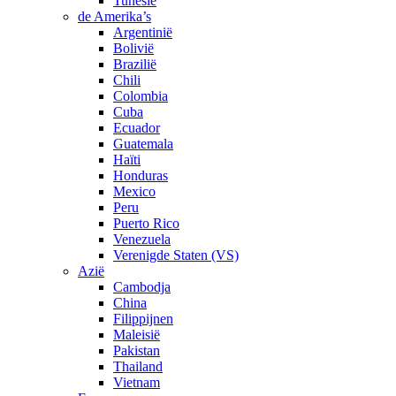
Tunesië
de Amerika’s
Argentinië
Bolivië
Brazilië
Chili
Colombia
Cuba
Ecuador
Guatemala
Haïti
Honduras
Mexico
Peru
Puerto Rico
Venezuela
Verenigde Staten (VS)
Azië
Cambodja
China
Filippijnen
Maleisië
Pakistan
Thailand
Vietnam