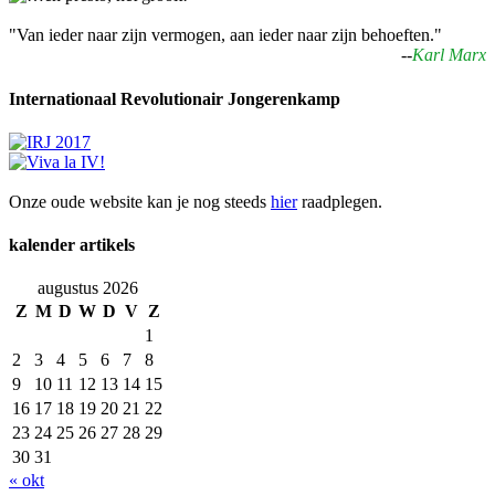
"Van ieder naar zijn vermogen, aan ieder naar zijn behoeften."
--
Karl Marx
Internationaal Revolutionair Jongerenkamp
Onze oude website kan je nog steeds
hier
raadplegen.
kalender artikels
augustus 2026
Z
M
D
W
D
V
Z
1
2
3
4
5
6
7
8
9
10
11
12
13
14
15
16
17
18
19
20
21
22
23
24
25
26
27
28
29
30
31
« okt