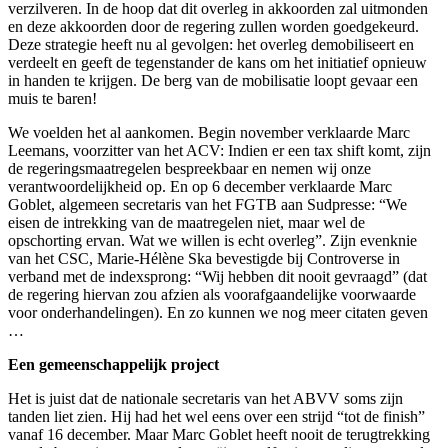
verzilveren. In de hoop dat dit overleg in akkoorden zal uitmonden
en deze akkoorden door de regering zullen worden goedgekeurd.
Deze strategie heeft nu al gevolgen: het overleg demobiliseert en
verdeelt en geeft de tegenstander de kans om het initiatief opnieuw
in handen te krijgen. De berg van de mobilisatie loopt gevaar een
muis te baren!
We voelden het al aankomen. Begin november verklaarde Marc
Leemans, voorzitter van het ACV: Indien er een tax shift komt, zijn
de regeringsmaatregelen bespreekbaar en nemen wij onze
verantwoordelijkheid op. En op 6 december verklaarde Marc
Goblet, algemeen secretaris van het FGTB aan Sudpresse: “We
eisen de intrekking van de maatregelen niet, maar wel de
opschorting ervan. Wat we willen is echt overleg”. Zijn evenknie
van het CSC, Marie-Hélène Ska bevestigde bij Controverse in
verband met de indexsprong: “Wij hebben dit nooit gevraagd” (dat
de regering hiervan zou afzien als voorafgaandelijke voorwaarde
voor onderhandelingen). En zo kunnen we nog meer citaten geven
…
Een gemeenschappelijk project
Het is juist dat de nationale secretaris van het ABVV soms zijn
tanden liet zien. Hij had het wel eens over een strijd “tot de finish”
vanaf 16 december. Maar Marc Goblet heeft nooit de terugtrekking