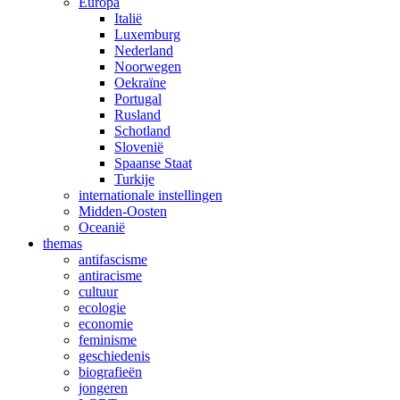
Europa
Italië
Luxemburg
Nederland
Noorwegen
Oekraïne
Portugal
Rusland
Schotland
Slovenië
Spaanse Staat
Turkije
internationale instellingen
Midden-Oosten
Oceanië
themas
antifascisme
antiracisme
cultuur
ecologie
economie
feminisme
geschiedenis
biografieën
jongeren