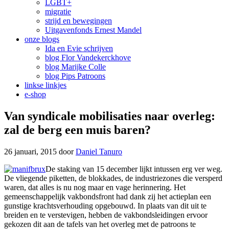
LGBT+
migratie
strijd en bewegingen
Uitgavenfonds Ernest Mandel
onze blogs
Ida en Evie schrijven
blog Flor Vandekerckhove
blog Marijke Colle
blog Pips Patroons
linkse linkjes
e-shop
Van syndicale mobilisaties naar overleg:
zal de berg een muis baren?
26 januari, 2015
door
Daniel Tanuro
De staking van 15 december lijkt intussen erg ver weg.
De vliegende piketten, de blokkades, de industriezones die versperd
waren, dat alles is nu nog maar en vage herinnering. Het
gemeenschappelijk vakbondsfront had dank zij het actieplan een
gunstige krachtsverhouding opgebouwd. In plaats van dit uit te
breiden en te verstevigen, hebben de vakbondsleidingen ervoor
gekozen dit aan de tafels van het overleg met de patroons te