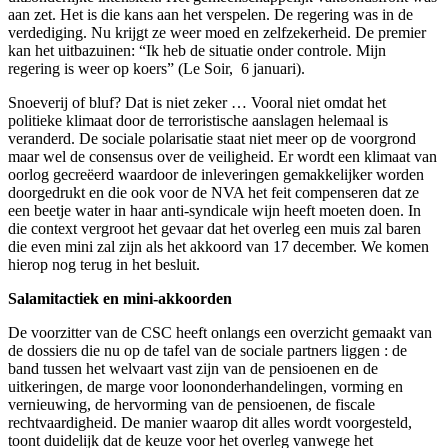
aan zet. Het is die kans aan het verspelen. De regering was in de
verdediging. Nu krijgt ze weer moed en zelfzekerheid. De premier
kan het uitbazuinen: “Ik heb de situatie onder controle. Mijn
regering is weer op koers” (Le Soir, 6 januari).
Snoeverij of bluf? Dat is niet zeker … Vooral niet omdat het
politieke klimaat door de terroristische aanslagen helemaal is
veranderd. De sociale polarisatie staat niet meer op de voorgrond
maar wel de consensus over de veiligheid. Er wordt een klimaat van
oorlog gecreëerd waardoor de inleveringen gemakkelijker worden
doorgedrukt en die ook voor de NVA het feit compenseren dat ze
een beetje water in haar anti-syndicale wijn heeft moeten doen. In
die context vergroot het gevaar dat het overleg een muis zal baren
die even mini zal zijn als het akkoord van 17 december. We komen
hierop nog terug in het besluit.
Salamitactiek en mini-akkoorden
De voorzitter van de CSC heeft onlangs een overzicht gemaakt van
de dossiers die nu op de tafel van de sociale partners liggen : de
band tussen het welvaart vast zijn van de pensioenen en de
uitkeringen, de marge voor loononderhandelingen, vorming en
vernieuwing, de hervorming van de pensioenen, de fiscale
rechtvaardigheid. De manier waarop dit alles wordt voorgesteld,
toont duidelijk dat de keuze voor het overleg vanwege het