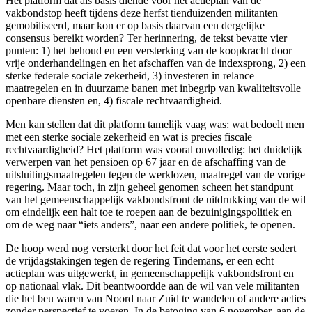
Het platform dat als basis diende voor het actieplan van de
vakbondstop heeft tijdens deze herfst tienduizenden militanten
gemobiliseerd, maar kon er op basis daarvan een dergelijke
consensus bereikt worden? Ter herinnering, de tekst bevatte vier
punten: 1) het behoud en een versterking van de koopkracht door
vrije onderhandelingen en het afschaffen van de indexsprong, 2) een
sterke federale sociale zekerheid, 3) investeren in relance
maatregelen en in duurzame banen met inbegrip van kwaliteitsvolle
openbare diensten en, 4) fiscale rechtvaardigheid.
Men kan stellen dat dit platform tamelijk vaag was: wat bedoelt men
met een sterke sociale zekerheid en wat is precies fiscale
rechtvaardigheid? Het platform was vooral onvolledig: het duidelijk
verwerpen van het pensioen op 67 jaar en de afschaffing van de
uitsluitingsmaatregelen tegen de werklozen, maatregel van de vorige
regering. Maar toch, in zijn geheel genomen scheen het standpunt
van het gemeenschappelijk vakbondsfront de uitdrukking van de wil
om eindelijk een halt toe te roepen aan de bezuinigingspolitiek en
om de weg naar “iets anders”, naar een andere politiek, te openen.
De hoop werd nog versterkt door het feit dat voor het eerste sedert
de vrijdagstakingen tegen de regering Tindemans, er een echt
actieplan was uitgewerkt, in gemeenschappelijk vakbondsfront en
op nationaal vlak. Dit beantwoordde aan de wil van vele militanten
die het beu waren van Noord naar Zuid te wandelen of andere acties
zonder perspectief te voeren. In de betoging van 6 november, aan de