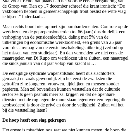
Ska voor l’Echo, dat plaats had net voor de eerste vergadering van
de Groep van Tien op 17 december schreef die krant ironisch: “De
vakbonden hebben in gemeenschappelijk front beslist de witte vlag
te hijsen.” Inderdaad…
Maar rechts houdt niet op met zijn bombardementen. Controle op de
werklozen en de geprepensioneerden tot 66 jaar ( dus duidelijk een
verhoging van de pensioenleeftijd), daling met 5% van de
uitkeringen bij economische werkloosheid, een grens van 25 jaar
voor de aanvraag van de eerste inschakelingsuitkering (verbod op
het missen van een studiejaar). En dan vermelden we niet eens de
maatregelen van Di Rupo om werklozen uit te sluiten, een maatregel
die sinds januari van dit jaar volop van kracht is …
De eenzijdige syndicale wapenstilstand heeft dus slachtoffers
gemaak,t en zoals gewoonlijk zijn het eerst de zwaksten die
getroffen zijn: jongeren, vrouwen, tijdelijken en mensen zonder
papieren. Men zal bovendien kunnen vaststellen dat de culturele
sector zelfs geen peanuts meer zal krijgen en dat de openbare
diensten met de rug tegen de muur staan tegenover een regering die
geobsedeerd is door de privé en door de veiligheid. Zullen wij het
bij die vaststelling laten?
De hoop heeft een slag gekregen
Het ergste is misschien nog wat we niet kunnen meten: de hoop die