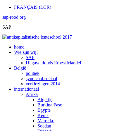
FRANÇAIS (LCR)
sap-rood.org
SAP
home
Wie zijn wij?
SAP
Uitgavenfonds Ernest Mandel
België
politiek
syndicaal-sociaal
verkiezingen 2014
internationaal
Afrika
Algerije
Burkina Faso
Egypte
Kenia
Marokko
Soedan