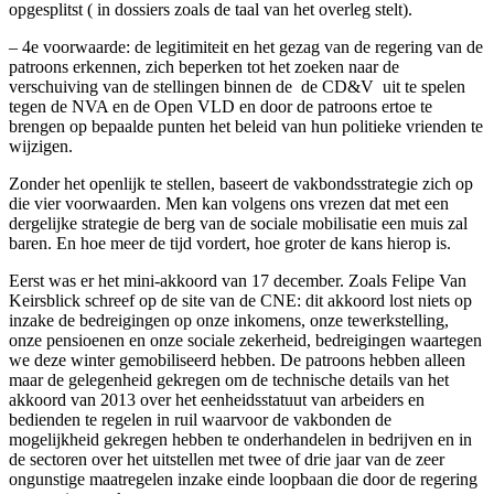
opgesplitst ( in dossiers zoals de taal van het overleg stelt).
– 4e voorwaarde: de legitimiteit en het gezag van de regering van de
patroons erkennen, zich beperken tot het zoeken naar de
verschuiving van de stellingen binnen de de CD&V uit te spelen
tegen de NVA en de Open VLD en door de patroons ertoe te
brengen op bepaalde punten het beleid van hun politieke vrienden te
wijzigen.
Zonder het openlijk te stellen, baseert de vakbondsstrategie zich op
die vier voorwaarden. Men kan volgens ons vrezen dat met een
dergelijke strategie de berg van de sociale mobilisatie een muis zal
baren. En hoe meer de tijd vordert, hoe groter de kans hierop is.
Eerst was er het mini-akkoord van 17 december. Zoals Felipe Van
Keirsblick schreef op de site van de CNE: dit akkoord lost niets op
inzake de bedreigingen op onze inkomens, onze tewerkstelling,
onze pensioenen en onze sociale zekerheid, bedreigingen waartegen
we deze winter gemobiliseerd hebben. De patroons hebben alleen
maar de gelegenheid gekregen om de technische details van het
akkoord van 2013 over het eenheidsstatuut van arbeiders en
bedienden te regelen in ruil waarvoor de vakbonden de
mogelijkheid gekregen hebben te onderhandelen in bedrijven en in
de sectoren over het uitstellen met twee of drie jaar van de zeer
ongunstige maatregelen inzake einde loopbaan die door de regering