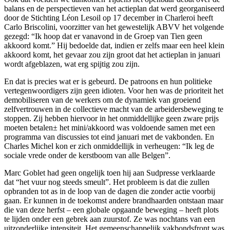
balans en de perspectieven van het actieplan dat werd georganiseerd
door de Stichting Léon Lesoil op 17 december in Charleroi heeft
Carlo Briscolini, voorzitter van het gewestelijk ABVV het volgende
gezegd: “Ik hoop dat er vanavond in de Groep van Tien geen
akkoord komt.” Hij bedoelde dat, indien er zelfs maar een heel klein
akkoord komt, het gevaar zou zijn groot dat het actieplan in januari
wordt afgeblazen, wat erg spijtig zou zijn.
En dat is precies wat er is gebeurd. De patroons en hun politieke
vertegenwoordigers zijn geen idioten. Voor hen was de prioriteit het
demobiliseren van de werkers om de dynamiek van groeiend
zelfvertrouwen in de collectieve macht van de arbeidersbeweging te
stoppen. Zij hebben hiervoor in het onmiddellijke geen zware prijs
moeten betalen± het mini/akkoord was voldoende samen met een
programma van discussies tot eind januari met de vakbonden. En
Charles Michel kon er zich onmiddellijk in verheugen: “Ik leg de
sociale vrede onder de kerstboom van alle Belgen”.
Marc Goblet had geen ongelijk toen hij aan Sudpresse verklaarde
dat “het vuur nog steeds smeult”. Het probleem is dat die zullen
opbranden tot as in de loop van de dagen die zonder actie voorbij
gaan. Er kunnen in de toekomst andere brandhaarden ontstaan maar
die van deze herfst – een globale opgaande beweging – heeft plots
te lijden onder een gebrek aan zuurstof. Ze was nochtans van een
uitzonderlijke intensiteit. Het gemeenschappelijk vakbondsfront was