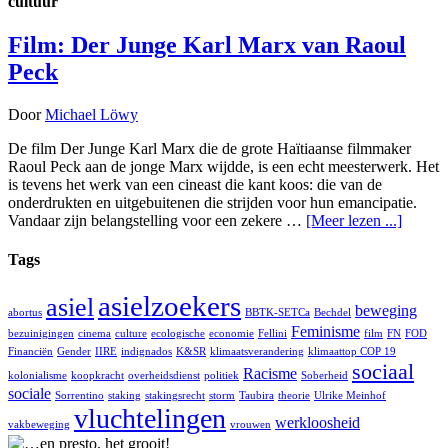
cultuur
Film: Der Junge Karl Marx van Raoul
Peck
Door
Michael Löwy
De film Der Junge Karl Marx die de grote Haïtiaanse filmmaker
Raoul Peck aan de jonge Marx wijdde, is een echt meesterwerk. Het
is tevens het werk van een cineast die kant koos: die van de
onderdrukten en uitgebuitenen die strijden voor hun emancipatie.
Vandaar zijn belangstelling voor een zekere …
[Meer lezen ...]
Tags
asielzoekers
asiel
beweging
abortus
BBTK-SETCa
Bechdel
Feminisme
bezuinigingen
cinema
culture
ecologische
economie
Fellini
film
FN
FOD
Financiën
Gender
IIRE
indignados
K&SR
klimaatsverandering
klimaattop COP 19
sociaal
Racisme
kolonialisme
koopkracht
overheidsdienst
politiek
Soberheid
sociale
Sorrentino
staking
stakingsrecht
storm
Taubira
theorie
Ulrike Meinhof
vluchtelingen
werkloosheid
vakbeweging
vrouwen