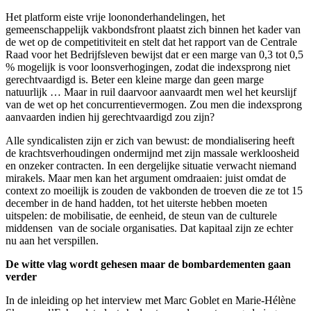
Het platform eiste vrije loononderhandelingen, het
gemeenschappelijk vakbondsfront plaatst zich binnen het kader van
de wet op de competitiviteit en stelt dat het rapport van de Centrale
Raad voor het Bedrijfsleven bewijst dat er een marge van 0,3 tot 0,5
% mogelijk is voor loonsverhogingen, zodat die indexsprong niet
gerechtvaardigd is. Beter een kleine marge dan geen marge
natuurlijk … Maar in ruil daarvoor aanvaardt men wel het keurslijf
van de wet op het concurrentievermogen. Zou men die indexsprong
aanvaarden indien hij gerechtvaardigd zou zijn?
Alle syndicalisten zijn er zich van bewust: de mondialisering heeft
de krachtsverhoudingen ondermijnd met zijn massale werkloosheid
en onzeker contracten. In een dergelijke situatie verwacht niemand
mirakels. Maar men kan het argument omdraaien: juist omdat de
context zo moeilijk is zouden de vakbonden de troeven die ze tot 15
december in de hand hadden, tot het uiterste hebben moeten
uitspelen: de mobilisatie, de eenheid, de steun van de culturele
middensen van de sociale organisaties. Dat kapitaal zijn ze echter
nu aan het verspillen.
De witte vlag wordt gehesen maar de bombardementen gaan
verder
In de inleiding op het interview met Marc Goblet en Marie-Hélène