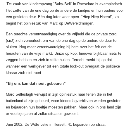
“De zaak van kinderopvang “Baby-Bell” in Roeselare is exemplarisch.
Het zette van de ene dag op de andere de kindjes en hun ouders voor
een gesloten deur. Eén dag later weer open. “Hiep Hiep Hoera!”, zo
begint het opiniestuk van Marc op DeWereldmorgen.
Een terechte verontwaardiging over de vrijheid die de private zorg
(sic!) zich veroorlooft om van de ene dag op de andere de deur te
sluiten. Nog meer verontwaardiging bij hem over het feit dat de
herauten van de vrije markt, Unizo op kop, hierover blijkbaar niets te
zeggen hebben en zich in stilte hullen. Terecht merkt hij op dat
wanneer een werkgever tot een totale lock-out overgaat de politieke
klasse zich niet roert.
“Bij ons kan dat nooit gebeuren”
Marc Selleslagh verwijst in zijn opiniestuk naar feiten die in het
buitenland al zijn gebeurd, waar kinderdagverblijven werden gesloten
en bejaarden hun boeltje moesten pakken. Maar ook in ons land zijn
er voorbije jaren al zulke situaties geweest:
Juni 2002: De Witte Lelie in Herselt: 41 bejaarden op straat