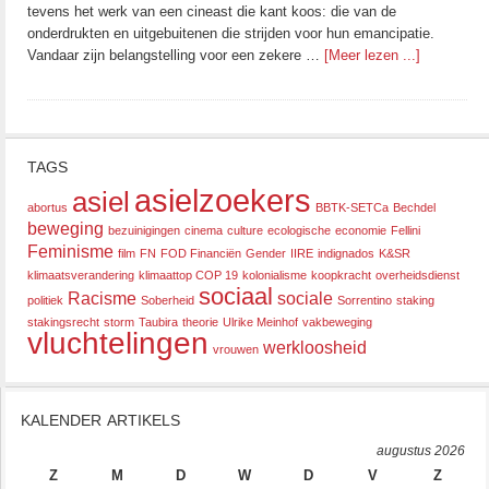
tevens het werk van een cineast die kant koos: die van de
onderdrukten en uitgebuitenen die strijden voor hun emancipatie.
Vandaar zijn belangstelling voor een zekere …
[Meer lezen ...]
TAGS
asielzoekers
asiel
abortus
BBTK-SETCa
Bechdel
beweging
bezuinigingen
cinema
culture
ecologische
economie
Fellini
Feminisme
film
FN
FOD Financiën
Gender
IIRE
indignados
K&SR
klimaatsverandering
klimaattop COP 19
kolonialisme
koopkracht
overheidsdienst
sociaal
Racisme
sociale
politiek
Soberheid
Sorrentino
staking
stakingsrecht
storm
Taubira
theorie
Ulrike Meinhof
vakbeweging
vluchtelingen
werkloosheid
vrouwen
KALENDER ARTIKELS
augustus 2026
Z
M
D
W
D
V
Z