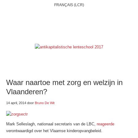
FRANÇAIS (LCR)
HOME
WIE ZIJN WIJ?
BELGIË
INTERNATIONAAL
THEMAS
ONZE BLOGS
LINKSE LINKJES
E-SHOP
Waar naartoe met zorg en welzijn in
Vlaanderen?
14 april, 2014
door
Bruno De Wit
Mark Selleslagh, nationaal secretaris van de LBC,
reageerde
verontwaardigd over het Vlaamse kinderopvangbeleid.