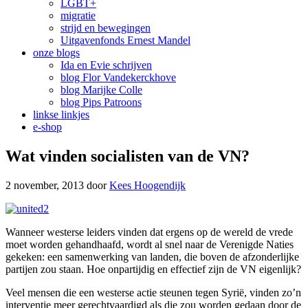
LGBT+
migratie
strijd en bewegingen
Uitgavenfonds Ernest Mandel
onze blogs
Ida en Evie schrijven
blog Flor Vandekerckhove
blog Marijke Colle
blog Pips Patroons
linkse linkjes
e-shop
Wat vinden socialisten van de VN?
2 november, 2013
door
Kees Hoogendijk
Wanneer westerse leiders vinden dat ergens op de wereld de vrede
moet worden gehandhaafd, wordt al snel naar de Verenigde Naties
gekeken: een samenwerking van landen, die boven de afzonderlijke
partijen zou staan. Hoe onpartijdig en effectief zijn de VN eigenlijk?
Veel mensen die een westerse actie steunen tegen Syrië, vinden zo’n
interventie meer gerechtvaardigd als die zou worden gedaan door de