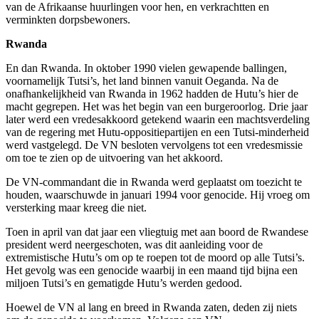
van de Afrikaanse huurlingen voor hen, en verkrachtten en
verminkten dorpsbewoners.
Rwanda
En dan Rwanda. In oktober 1990 vielen gewapende ballingen,
voornamelijk Tutsi’s, het land binnen vanuit Oeganda. Na de
onafhankelijkheid van Rwanda in 1962 hadden de Hutu’s hier de
macht gegrepen. Het was het begin van een burgeroorlog. Drie jaar
later werd een vredesakkoord getekend waarin een machtsverdeling
van de regering met Hutu-oppositiepartijen en een Tutsi-minderheid
werd vastgelegd. De VN besloten vervolgens tot een vredesmissie
om toe te zien op de uitvoering van het akkoord.
De VN-commandant die in Rwanda werd geplaatst om toezicht te
houden, waarschuwde in januari 1994 voor genocide. Hij vroeg om
versterking maar kreeg die niet.
Toen in april van dat jaar een vliegtuig met aan boord de Rwandese
president werd neergeschoten, was dit aanleiding voor de
extremistische Hutu’s om op te roepen tot de moord op alle Tutsi’s.
Het gevolg was een genocide waarbij in een maand tijd bijna een
miljoen Tutsi’s en gematigde Hutu’s werden gedood.
Hoewel de VN al lang en breed in Rwanda zaten, deden zij niets