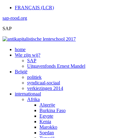
FRANÇAIS (LCR)
sap-rood.org
SAP
home
Wie zijn wij?
SAP
Uitgavenfonds Ernest Mandel
België
politiek
syndicaal-sociaal
verkiezingen 2014
internationaal
Afrika
Algerije
Burkina Faso
Egypte
Kenia
Marokko
Soedan