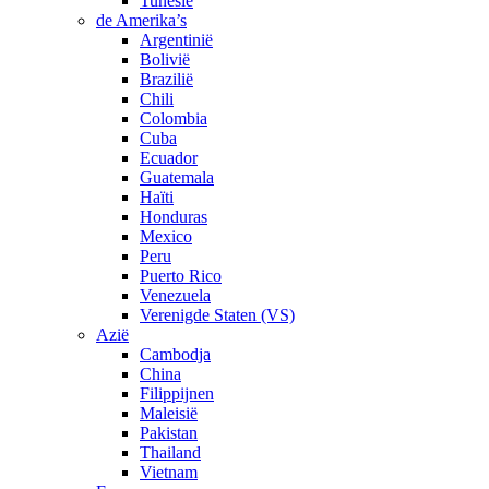
Tunesië
de Amerika’s
Argentinië
Bolivië
Brazilië
Chili
Colombia
Cuba
Ecuador
Guatemala
Haïti
Honduras
Mexico
Peru
Puerto Rico
Venezuela
Verenigde Staten (VS)
Azië
Cambodja
China
Filippijnen
Maleisië
Pakistan
Thailand
Vietnam