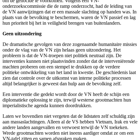
om de genocide te voorkomen. Volgens een VN-
onderzoekscommissie die de ramp onderzocht, had de leiding van
de VN aanwijzingen dat er een massale slachting op handen was. In
plaats van de bevolking te beschermen, waren de VN passief en lag
hun prioriteit bij het in veiligheid brengen van buitenlanders.
Geen uitzondering
De dramatische gevolgen van deze zogenaamde humanitaire missies
onder de vlag van de VN zijn helaas geen uitzondering. Het
probleem is dat de VN-troepen niet politiek neutraal zijn. De
interventies kunnen niet plaatsvinden zonder dat de interveniërende
machten proberen om een stempel te drukken op de verdere
politieke ontwikkeling van het land in kwestie. De geschiedenis laat
zien dat controle over de uitkomst van interne politieke processen
altijd belangrijker is geweest dan hulp aan de bevolking zelf.
Een interventie die gedekt wordt door de VN heeft de schijn een
diplomatieke oplossing te zijn, terwijl westerse grootmachten hun
imperialistische agenda kunnen doordrukken.
Laten we bovendien niet vergeten dat de lidstaten zelf schuldig zijn
aan massaslachtingen. Alleen al de VS hebben Vietnam, Irak en vele
andere landen aangevallen en verwoest terwijl de VN toekeken.
Wrede grootmachten worden niet ineens aardiger omdat ze om een
VN-tafel zitten en samen afspraken maken.