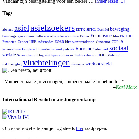
Vandaar zijn belangstelling voor een zekere …
[Meer lezen ...]
Tags
asielzoekers
asiel
beweging
abortus
BBTK-SETCa
Bechdel
Feminisme
bezuinigingen
cinema
culture
ecologische
economie
Fellini
film
FN
FOD
Financiën
Gender
IIRE
indignados
K&SR
klimaatsverandering
klimaattop COP 19
sociaal
Racisme
kolonialisme
koopkracht
overheidsdienst
politiek
Soberheid
sociale
Sorrentino
staking
stakingsrecht
storm
Taubira
theorie
Ulrike Meinhof
vluchtelingen
werkloosheid
vakbeweging
vrouwen
"Van ieder naar zijn vermogen, aan ieder naar zijn behoeften."
--
Karl Marx
Internationaal Revolutionair Jongerenkamp
Onze oude website kan je nog steeds
hier
raadplegen.