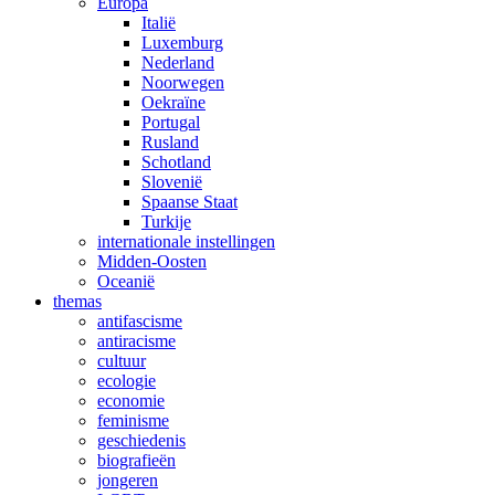
Europa
Italië
Luxemburg
Nederland
Noorwegen
Oekraïne
Portugal
Rusland
Schotland
Slovenië
Spaanse Staat
Turkije
internationale instellingen
Midden-Oosten
Oceanië
themas
antifascisme
antiracisme
cultuur
ecologie
economie
feminisme
geschiedenis
biografieën
jongeren