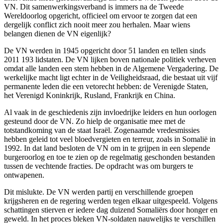
VN. Dit samenwerkingsverband is immers na de Tweede
Wereldoorlog opgericht, officieel om ervoor te zorgen dat een
dergelijk conflict zich nooit meer zou herhalen. Maar wiens
belangen dienen de VN eigenlijk?
De VN werden in 1945 opgericht door 51 landen en tellen sinds
2011 193 lidstaten. De VN lijken boven nationale politiek verheven
omdat alle landen een stem hebben in de Algemene Vergadering. De
werkelijke macht ligt echter in de Veiligheidsraad, die bestaat uit vijf
permanente leden die een vetorecht hebben: de Verenigde Staten,
het Verenigd Koninkrijk, Rusland, Frankrijk en China.
Al vaak in de geschiedenis zijn invloedrijke leiders en hun oorlogen
gesteund door de VN. Zo hielp de organisatie mee met de
totstandkoming van de staat Israël. Zogenaamde vredesmissies
hebben geleid tot veel bloedvergieten en terreur, zoals in Somalië in
1992. In dat land besloten de VN om in te grijpen in een slepende
burgeroorlog en toe te zien op de regelmatig geschonden bestanden
tussen de vechtende fracties. De opdracht was om burgers te
ontwapenen.
Dit mislukte. De VN werden partij en verschillende groepen
krijgsheren en de regering werden tegen elkaar uitgespeeld. Volgens
schattingen stierven er iedere dag duizend Somaliërs door honger en
geweld. In het proces bleken VN-soldaten nauwelijks te verschillen