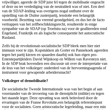
vrijwilliger, ageerde de SDP juist fel tegen de mobilisatie ongeacht
of deze nu ter verdediging van de neutraliteit was of niet. Een deel
van de SDAP-leiding was overigens nogal onthutst over de
opstelling van de Duitse zusterpartij, tenslotte een belangrijk
voorbeeld. Bezetting van vreemd grondgebied, en dus het de facto
vertrappen van het zelfbeschikkingsrecht, resulteerde in enige
sympathie van de SDAP (op Troelstra na) voor de geallieerden rond
Engeland, Frankrijk en als logische consequentie het autocratische
Rusland.
Zelfs bij de revolutionair-socialistische SDP bleek men hier niet
immuun voor te zijn. Kopstukken als Gorter en Pannekoek ageerden
tegen het partij kiezen en spaarden daarbij ook hun eigen pro-
Ententepartijleiders David Wijnkoop en Willem van Ravesteyn niet.
In de SDP brak bovendien een discussie uit over de interpretatie van
de leus van het volksleger: onderdeel van de hervormingsagenda of
instrument voor gewapende arbeidersmacht?
Volksleger of demobilisatie?
De socialistische Tweede Internationale was van het begin af aan
voorstander van de invoering van de dienstplicht (militie) en tegen
het staande leger. Deze opvatting was sterk beïnvloed door de
ervaringen van de Franse Revolutie,een belangrijk referentiepunt
voor de socialisten. Geen aristocratische legerleiding, maar een min