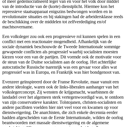
of meer gedemocratiseerd leger van en voor het volk door middel
van de introductie van de (korte) dienstplicht. Hiermee kon het
repressieve staatsapparaat enigszins bedwongen worden en in
revolutionaire situaties en bij stakingen had de arbeidersklasse reeds
de beschikking over de middelen tot zelfverdediging en/of
machtsovername.
Een volksleger zou ook een progressieve rol kunnen spelen in een
conflict met een reactionaire mogendheid. Afhankelijk van de
sociale dynamiek beschouwde de Tweede Internationale sommige
gewapende conflicten als progressief waarbij socialisten moesten
kiezen voor een van de partijen. Dit vormde ook de motivatie voor
de steun van de Duitse socialisten aan de oorlog. Het achterlijke
autocratische Russische tsarenrijk was een gevaar voor alles wat
progressief was in Europa, en Frankrijk was hier bondgenoot van.
Evenzeer geïnspireerd door de Franse Revolutie, maar vanuit een
andere ideologie, waren ook de links-liberalen aanhanger van het
volkslegerconcept. Zij wensten de krijgsmacht, waarbinnen de
landadel over het algemeen sterk vertegenwoordigd was, te ontdoen
van zijn conservatieve karakter. Tolstojanen, christen-socialisten en
andere pacifisten voelden hier niet veel voor en kwamen op voor
dienstweigering. De anarchisten, die zich enkele decennia eerder
hadden afgescheiden van de Eerste Internationale, wilden de oorlog
beantwoorden met massale dienstweigering en de algemene