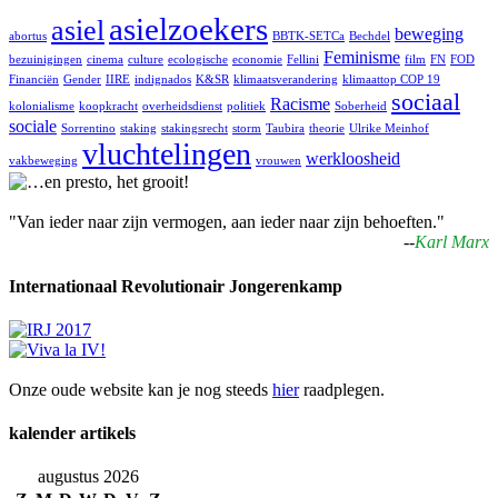
asielzoekers
asiel
beweging
abortus
BBTK-SETCa
Bechdel
Feminisme
bezuinigingen
cinema
culture
ecologische
economie
Fellini
film
FN
FOD
Financiën
Gender
IIRE
indignados
K&SR
klimaatsverandering
klimaattop COP 19
sociaal
Racisme
kolonialisme
koopkracht
overheidsdienst
politiek
Soberheid
sociale
Sorrentino
staking
stakingsrecht
storm
Taubira
theorie
Ulrike Meinhof
vluchtelingen
werkloosheid
vakbeweging
vrouwen
"Van ieder naar zijn vermogen, aan ieder naar zijn behoeften."
--
Karl Marx
Internationaal Revolutionair Jongerenkamp
Onze oude website kan je nog steeds
hier
raadplegen.
kalender artikels
augustus 2026