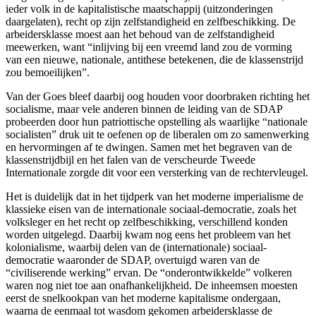
ieder volk in de kapitalistische maatschappij (uitzonderingen
daargelaten), recht op zijn zelfstandigheid en zelfbeschikking. De
arbeidersklasse moest aan het behoud van de zelfstandigheid
meewerken, want “inlijving bij een vreemd land zou de vorming
van een nieuwe, nationale, antithese betekenen, die de klassenstrijd
zou bemoeilijken”.
Van der Goes bleef daarbij oog houden voor doorbraken richting het
socialisme, maar vele anderen binnen de leiding van de SDAP
probeerden door hun patriottische opstelling als waarlijke “nationale
socialisten” druk uit te oefenen op de liberalen om zo samenwerking
en hervormingen af te dwingen. Samen met het begraven van de
klassenstrijdbijl en het falen van de verscheurde Tweede
Internationale zorgde dit voor een versterking van de rechtervleugel.
Het is duidelijk dat in het tijdperk van het moderne imperialisme de
klassieke eisen van de internationale sociaal-democratie, zoals het
volksleger en het recht op zelfbeschikking, verschillend konden
worden uitgelegd. Daarbij kwam nog eens het probleem van het
kolonialisme, waarbij delen van de (internationale) sociaal-
democratie waaronder de SDAP, overtuigd waren van de
“civiliserende werking” ervan. De “onderontwikkelde” volkeren
waren nog niet toe aan onafhankelijkheid. De inheemsen moesten
eerst de snelkookpan van het moderne kapitalisme ondergaan,
waarna de eenmaal tot wasdom gekomen arbeidersklasse de