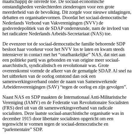
maatschappij de onvrede toe. De sociaal-economische
omstandigheden verslechterden zienderogen voor een grote
meerderheid van de bevolking. Dit zorgde voor nieuwe uitdagingen,
debatten en organisatievormen. Doordat het sociaal-democratische
Nederlands Verbond van Vakverenigingen (NVV) de
godsvredepolitiek van de SDAP ondersteunde, nam de invloed van
het radicalere Nederlands Arbeids-Secretariaat (NAS) toe.
De evenzeer tot de sociaal-democratische familie behorende SDP
besloot haar voorkeur voor het NVV los te laten en kwam steeds
intensiever in contact met het “onafhankelijke” NAS, dat niet aan
een politieke partij was gebonden en van origine meer sociaal-
anarchistisch, syndicalistisch en revolutionair was. Grote
overeenkomst vormde de afkeer van de gematigde SDAP. Al snel na
het uitbreken van de oorlog ontstond dan ook een
samenwerkingsverband onder de naam van Samenwerkende
Arbeidersverenigingen (SAV) “tegen de oorlog en zijn gevolgen”.
Naast NAS en SDP maakten de Internationaal Anti-Militaristische
Vereniging (IAMV) en de Federatie van Revolutionaire Socialisten
(FRS) deel uit van dit samenwerkingsverband van radicale
socialisten. Deze laatste sociaal-anarchistische organisatie was in
december 1915 door libertaire socialisten opgericht om een
tegenwicht te vormen tegen de sociaal-democratische en
“parlementaire” SDP.