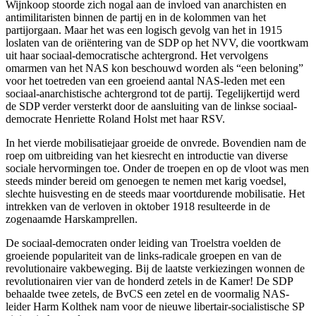
Wijnkoop stoorde zich nogal aan de invloed van anarchisten en
antimilitaristen binnen de partij en in de kolommen van het
partijorgaan. Maar het was een logisch gevolg van het in 1915
loslaten van de oriëntering van de SDP op het NVV, die voortkwam
uit haar sociaal-democratische achtergrond. Het vervolgens
omarmen van het NAS kon beschouwd worden als “een beloning”
voor het toetreden van een groeiend aantal NAS-leden met een
sociaal-anarchistische achtergrond tot de partij. Tegelijkertijd werd
de SDP verder versterkt door de aansluiting van de linkse sociaal-
democrate Henriette Roland Holst met haar RSV.
In het vierde mobilisatiejaar groeide de onvrede. Bovendien nam de
roep om uitbreiding van het kiesrecht en introductie van diverse
sociale hervormingen toe. Onder de troepen en op de vloot was men
steeds minder bereid om genoegen te nemen met karig voedsel,
slechte huisvesting en de steeds maar voortdurende mobilisatie. Het
intrekken van de verloven in oktober 1918 resulteerde in de
zogenaamde Harskamprellen.
De sociaal-democraten onder leiding van Troelstra voelden de
groeiende populariteit van de links-radicale groepen en van de
revolutionaire vakbeweging. Bij de laatste verkiezingen wonnen de
revolutionairen vier van de honderd zetels in de Kamer! De SDP
behaalde twee zetels, de BvCS een zetel en de voormalig NAS-
leider Harm Kolthek nam voor de nieuwe libertair-socialistische SP