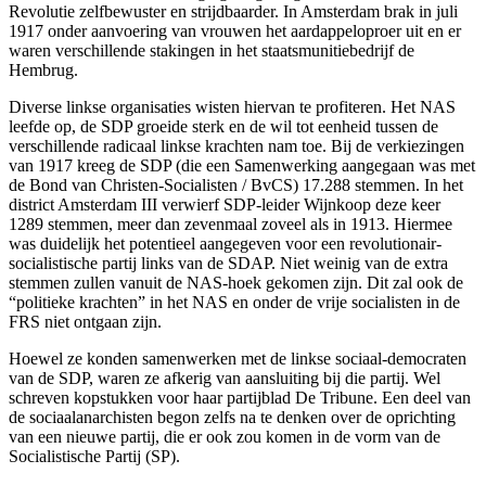
Revolutie zelfbewuster en strijdbaarder. In Amsterdam brak in juli
1917 onder aanvoering van vrouwen het aardappeloproer uit en er
waren verschillende stakingen in het staatsmunitiebedrijf de
Hembrug.
Diverse linkse organisaties wisten hiervan te profiteren. Het NAS
leefde op, de SDP groeide sterk en de wil tot eenheid tussen de
verschillende radicaal linkse krachten nam toe. Bij de verkiezingen
van 1917 kreeg de SDP (die een Samenwerking aangegaan was met
de Bond van Christen-Socialisten / BvCS) 17.288 stemmen. In het
district Amsterdam III verwierf SDP-leider Wijnkoop deze keer
1289 stemmen, meer dan zevenmaal zoveel als in 1913. Hiermee
was duidelijk het potentieel aangegeven voor een revolutionair-
socialistische partij links van de SDAP. Niet weinig van de extra
stemmen zullen vanuit de NAS-hoek gekomen zijn. Dit zal ook de
“politieke krachten” in het NAS en onder de vrije socialisten in de
FRS niet ontgaan zijn.
Hoewel ze konden samenwerken met de linkse sociaal-democraten
van de SDP, waren ze afkerig van aansluiting bij die partij. Wel
schreven kopstukken voor haar partijblad De Tribune. Een deel van
de sociaalanarchisten begon zelfs na te denken over de oprichting
van een nieuwe partij, die er ook zou komen in de vorm van de
Socialistische Partij (SP).