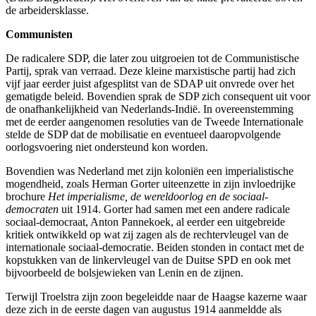
de arbeidersklasse.
Communisten
De radicalere SDP, die later zou uitgroeien tot de Communistische
Partij, sprak van verraad. Deze kleine marxistische partij had zich
vijf jaar eerder juist afgesplitst van de SDAP uit onvrede over het
gematigde beleid. Bovendien sprak de SDP zich consequent uit voor
de onafhankelijkheid van Nederlands-Indië. In overeenstemming
met de eerder aangenomen resoluties van de Tweede Internationale
stelde de SDP dat de mobilisatie en eventueel daaropvolgende
oorlogsvoering niet ondersteund kon worden.
Bovendien was Nederland met zijn koloniën een imperialistische
mogendheid, zoals Herman Gorter uiteenzette in zijn invloedrijke
brochure
Het imperialisme, de wereldoorlog en de sociaal-
democraten
uit 1914. Gorter had samen met een andere radicale
sociaal-democraat, Anton Pannekoek, al eerder een uitgebreide
kritiek ontwikkeld op wat zij zagen als de rechtervleugel van de
internationale sociaal-democratie. Beiden stonden in contact met de
kopstukken van de linkervleugel van de Duitse SPD en ook met
bijvoorbeeld de bolsjewieken van Lenin en de zijnen.
Terwijl Troelstra zijn zoon begeleidde naar de Haagse kazerne waar
deze zich in de eerste dagen van augustus 1914 aanmeldde als