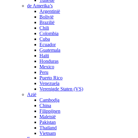
Tunesië
de Amerika’s
Argentinië
Bolivië
Brazilië
Chili
Colombia
Cuba
Ecuador
Guatemala
Haïti
Honduras
Mexico
Peru
Puerto Rico
Venezuela
Verenigde Staten (VS)
Azië
Cambodja
China
Filippijnen
Maleisië
Pakistan
Thailand
Vietnam