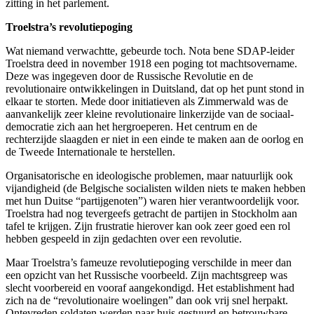
zitting in het parlement.
Troelstra’s revolutiepoging
Wat niemand verwachtte, gebeurde toch. Nota bene SDAP-leider
Troelstra deed in november 1918 een poging tot machtsovername.
Deze was ingegeven door de Russische Revolutie en de
revolutionaire ontwikkelingen in Duitsland, dat op het punt stond in
elkaar te storten. Mede door initiatieven als Zimmerwald was de
aanvankelijk zeer kleine revolutionaire linkerzijde van de sociaal-
democratie zich aan het hergroeperen. Het centrum en de
rechterzijde slaagden er niet in een einde te maken aan de oorlog en
de Tweede Internationale te herstellen.
Organisatorische en ideologische problemen, maar natuurlijk ook
vijandigheid (de Belgische socialisten wilden niets te maken hebben
met hun Duitse “partijgenoten”) waren hier verantwoordelijk voor.
Troelstra had nog tevergeefs getracht de partijen in Stockholm aan
tafel te krijgen. Zijn frustratie hierover kan ook zeer goed een rol
hebben gespeeld in zijn gedachten over een revolutie.
Maar Troelstra’s fameuze revolutiepoging verschilde in meer dan
een opzicht van het Russische voorbeeld. Zijn machtsgreep was
slecht voorbereid en vooraf aangekondigd. Het establishment had
zich na de “revolutionaire woelingen” dan ook vrij snel herpakt.
Ontevreden soldaten werden naar huis gestuurd en betrouwbare