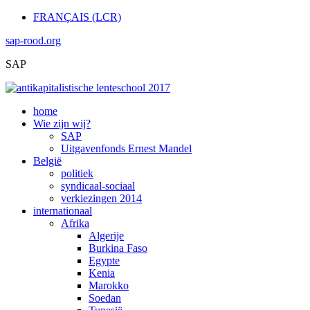
FRANÇAIS (LCR)
sap-rood.org
SAP
home
Wie zijn wij?
SAP
Uitgavenfonds Ernest Mandel
België
politiek
syndicaal-sociaal
verkiezingen 2014
internationaal
Afrika
Algerije
Burkina Faso
Egypte
Kenia
Marokko
Soedan