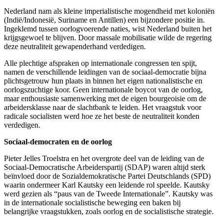
Nederland nam als kleine imperialistische mogendheid met koloniën
(Indië/Indonesië, Suriname en Antillen) een bijzondere positie in.
Ingeklemd tussen oorlogvoerende naties, wist Nederland buiten het
krijgsgewoel te blijven. Door massale mobilisatie wilde de regering
deze neutraliteit gewapenderhand verdedigen.
Alle plechtige afspraken op internationale congressen ten spijt,
namen de verschillende leidingen van de sociaal-democratie bijna
plichtsgetrouw hun plaats in binnen het eigen nationalistische en
oorlogszuchtige koor. Geen internationale boycot van de oorlog,
maar enthousiaste samenwerking met de eigen bourgeoisie om de
arbeidersklasse naar de slachtbank te leiden. Het vraagstuk voor
radicale socialisten werd hoe ze het beste de neutraliteit konden
verdedigen.
Sociaal-democraten en de oorlog
Pieter Jelles Troelstra en het overgrote deel van de leiding van de
Sociaal-Democratische Arbeiderspartij (SDAP) waren altijd sterk
beïnvloed door de Sozialdemokratische Partei Deutschlands (SPD)
waarin ondermeer Karl Kautsky een leidende rol speelde. Kautsky
werd gezien als “paus van de Tweede Internationale”. Kautsky was
in de internationale socialistische beweging een baken bij
belangrijke vraagstukken, zoals oorlog en de socialistische strategie.