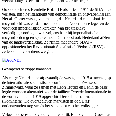
werkstaking: “Geen man en geen cent voor het leger”.
Ook de dichteres Henriette Roland Holst, die in 1911 de SDAP had
verlaten, hing het standpunt van demobilisatie en ontwapening aan.
Net als Gorter was zij van mening dat Nederland een koloniale
mogendheid was en daarmee hadden het Nederlandse leger en de
vloot een imperialistisch karakter. Van progressieve
verdedigingsoorlogen was volgens haar bij imperialistische
mogendheden geen sprake meer. Dus moest ook Nederland afzien
van de landsverdediging. Ze richtte met andere SDAP-
oppositionelen het Revolutionair Socialistisch Verbond (RSV) op en
zette zich in voor dienstweigeraars.
Gewapend aardappeltransport
Als enige Nederlandse afgevaardigde was zij in 1915 aanwezig op
de internationale socialistische conferentie in het Zwitserse
Zimmerwald, waar ze samen met Leon Trotski en Lenin de basis
legde voor een alternatief voor de failliete Tweede Internationale in
de vorm van de in 1919 opgerichte Derde Internationale
(Komintern). De overgebleven marxisten in de SDAP
ondersteunden nog steeds het standpunt van het volksleger.
Volgens de geestelijk vader van die partij, Frank van der Goes, had