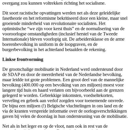
overgang zou kunnen voltrekken richting het socialisme.
Dit soort racistische opvattingen werden net als deze geleidelijke
fasetheorie en het reformisme bekritiseerd door een kleine, maar snel
groeiende minderheid van revolutionaire socialisten. Het
optimistische “we zijn voor kerst thuis” en de normalisering van de
vooroorlogse omstandigheden (inclusief herstel van de Tweede
Internationale) bleven voorlopig uit. De arbeidersklasse en de arme
boerenbevolking in uniform in de loopgraven, en de
burgerbevolking in het achterland betaalden de rekening.
Linkse frontvorming
De grootschalige mobilisatie in Nederland werd ondersteund door
de SDAP en door de meerderheid van de Nederlandse bevolking,
maar leidde tot grote problemen. Een groot deel van de mannelijke
bevolking (400.000 op een bevolking van zes miljoen) moest voor
langere tijd huis en haard verlaten om bijvoorbeeld aan de grenzen
gelegerd te worden. Gebrekkige inkomsten, voedseltekorten,
verveling en gebrek aan verlof zorgden voor toenemende onvrede.
De bijna een miljoen (!) Belgische vluchtelingen in ons land en de
via de kranten verspreide informatie over de oorlogsverschrikkingen
gaven bij velen de doorslag in hun ondersteuning van de mobilisatie.
Net als in het leger en op de vloot, nam ook in rest van de