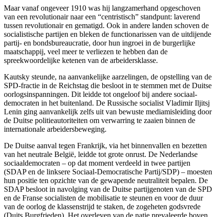
Maar vanaf ongeveer 1910 was hij langzamerhand opgeschoven
van een revolutionair naar een “centristisch” standpunt: laverend
tussen revolutionair en gematigd. Ook in andere landen schoven de
socialistische partijen en bleken de functionarissen van de uitdijende
partij- en bondsbureaucratie, door hun ingroei in de burgerlijke
maatschappij, veel meer te verliezen te hebben dan de
spreekwoordelijke ketenen van de arbeidersklasse.
Kautsky steunde, na aanvankelijke aarzelingen, de opstelling van de
SPD-fractie in de Reichstag die besloot in te stemmen met de Duitse
oorlogsinspanningen. Dit leidde tot ongeloof bij andere sociaal-
democraten in het buitenland. De Russische socialist Vladimir Iljitsj
Lenin ging aanvankelijk zelfs uit van bewuste mediamisleiding door
de Duitse politieautoriteiten om verwarring te zaaien binnen de
internationale arbeidersbeweging.
De Duitse aanval tegen Frankrijk, via het binnenvallen en bezetten
van het neutrale België, leidde tot grote onrust. De Nederlandse
sociaaldemocraten – op dat moment verdeeld in twee partijen
(SDAP en de linksere Sociaal-Democratische Partij/SDP) – moesten
hun positie ten opzichte van de gewapende neutraliteit bepalen. De
SDAP besloot in navolging van de Duitse partijgenoten van de SPD
en de Franse socialisten de mobilisatie te steunen en voor de duur
van de oorlog de klassenstrijd te staken, de zogeheten godsvrede
(Duits Burgfrieden). Het overleven van de natie prevaleerde boven