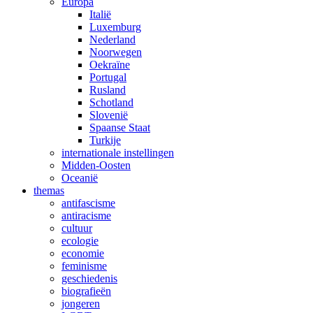
Europa
Italië
Luxemburg
Nederland
Noorwegen
Oekraïne
Portugal
Rusland
Schotland
Slovenië
Spaanse Staat
Turkije
internationale instellingen
Midden-Oosten
Oceanië
themas
antifascisme
antiracisme
cultuur
ecologie
economie
feminisme
geschiedenis
biografieën
jongeren