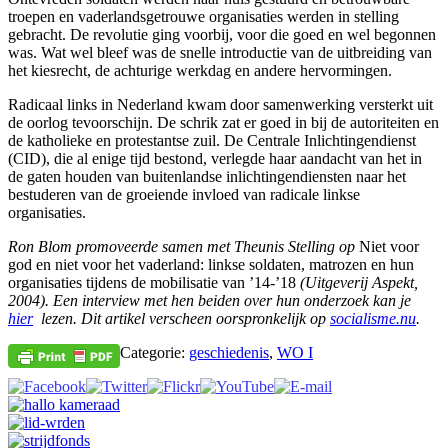
troepen en vaderlandsgetrouwe organisaties werden in stelling
gebracht. De revolutie ging voorbij, voor die goed en wel begonnen
was. Wat wel bleef was de snelle introductie van de uitbreiding van
het kiesrecht, de achturige werkdag en andere hervormingen.
Radicaal links in Nederland kwam door samenwerking versterkt uit
de oorlog tevoorschijn. De schrik zat er goed in bij de autoriteiten en
de katholieke en protestantse zuil. De Centrale Inlichtingendienst
(CID), die al enige tijd bestond, verlegde haar aandacht van het in
de gaten houden van buitenlandse inlichtingendiensten naar het
bestuderen van de groeiende invloed van radicale linkse
organisaties.
Ron Blom promoveerde samen met Theunis Stelling op
Niet voor
god en niet voor het vaderland: linkse soldaten, matrozen en hun
organisaties tijdens de mobilisatie van ’14-’18
(Uitgeverij Aspekt,
2004). Een interview met hen beiden over hun onderzoek kan je
hier
lezen. Dit artikel verscheen oorspronkelijk op
socialisme.nu
.
Categorie:
geschiedenis
,
WO I