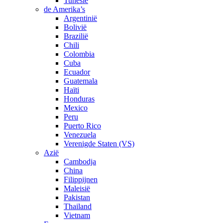
Tunesië
de Amerika’s
Argentinië
Bolivië
Brazilië
Chili
Colombia
Cuba
Ecuador
Guatemala
Haïti
Honduras
Mexico
Peru
Puerto Rico
Venezuela
Verenigde Staten (VS)
Azië
Cambodja
China
Filippijnen
Maleisië
Pakistan
Thailand
Vietnam