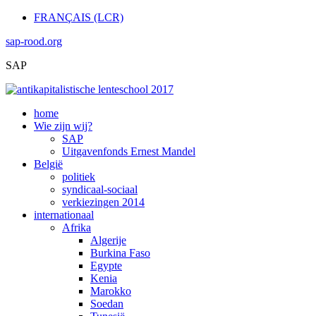
FRANÇAIS (LCR)
sap-rood.org
SAP
home
Wie zijn wij?
SAP
Uitgavenfonds Ernest Mandel
België
politiek
syndicaal-sociaal
verkiezingen 2014
internationaal
Afrika
Algerije
Burkina Faso
Egypte
Kenia
Marokko
Soedan