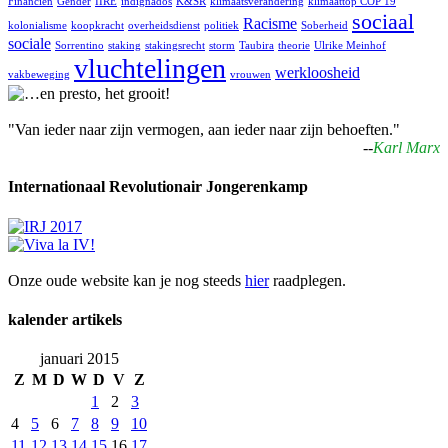
Financiën
Gender
IIRE
indignados
K&SR
klimaatsverandering
klimaattop COP 19
sociaal
Racisme
kolonialisme
koopkracht
overheidsdienst
politiek
Soberheid
sociale
Sorrentino
staking
stakingsrecht
storm
Taubira
theorie
Ulrike Meinhof
vluchtelingen
werkloosheid
vakbeweging
vrouwen
"Van ieder naar zijn vermogen, aan ieder naar zijn behoeften."
--
Karl Marx
Internationaal Revolutionair Jongerenkamp
Onze oude website kan je nog steeds
hier
raadplegen.
kalender artikels
januari 2015
Z
M
D
W
D
V
Z
1
2
3
4
5
6
7
8
9
10
11
12
13
14
15
16
17