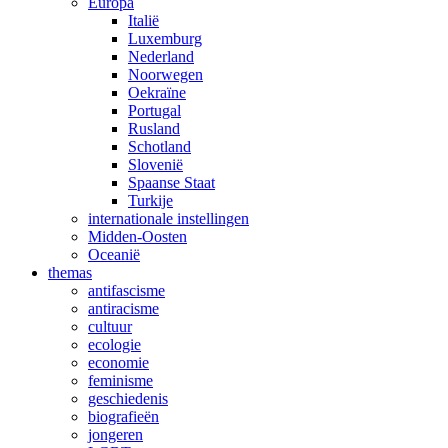
Europa
Italië
Luxemburg
Nederland
Noorwegen
Oekraïne
Portugal
Rusland
Schotland
Slovenië
Spaanse Staat
Turkije
internationale instellingen
Midden-Oosten
Oceanië
themas
antifascisme
antiracisme
cultuur
ecologie
economie
feminisme
geschiedenis
biografieën
jongeren