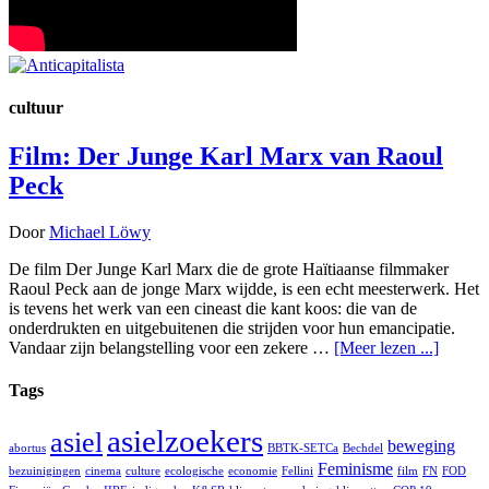
cultuur
Film: Der Junge Karl Marx van Raoul
Peck
Door
Michael Löwy
De film Der Junge Karl Marx die de grote Haïtiaanse filmmaker
Raoul Peck aan de jonge Marx wijdde, is een echt meesterwerk. Het
is tevens het werk van een cineast die kant koos: die van de
onderdrukten en uitgebuitenen die strijden voor hun emancipatie.
Vandaar zijn belangstelling voor een zekere …
[Meer lezen ...]
Tags
asielzoekers
asiel
beweging
abortus
BBTK-SETCa
Bechdel
Feminisme
bezuinigingen
cinema
culture
ecologische
economie
Fellini
film
FN
FOD