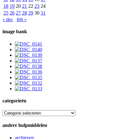
18
19
20
21
22
23
24
25
26
27
28
29
30
31
« dec
feb »
image bank
categorieën
categorieën
andere hulpmiddelen
archieven