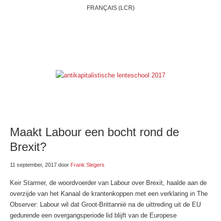
FRANÇAIS (LCR)
HOME
WIE ZIJN WIJ?
BELGIË
INTERNATIONAAL
THEMAS
ONZE BLOGS
LINKSE LINKJES
E-SHOP
Maakt Labour een bocht rond de
Brexit?
11 september, 2017
door
Frank Slegers
Keir Starmer, de woordvoerder van Labour over Brexit, haalde aan de
overzijde van het Kanaal de krantenkoppen met een verklaring in The
Observer: Labour wil dat Groot-Brittannië na de uittreding uit de EU
gedurende een overgangsperiode lid blijft van de Europese