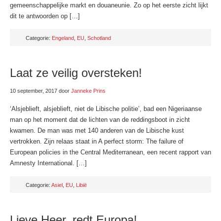
gemeenschappelijke markt en douaneunie. Zo op het eerste zicht lijkt
dit te antwoorden op […]
Categorie:
Engeland
,
EU
,
Schotland
Laat ze veilig oversteken!
10 september, 2017
door
Janneke Prins
‘Alsjeblieft, alsjeblieft, niet de Libische politie’, bad een Nigeriaanse
man op het moment dat de lichten van de reddingsboot in zicht
kwamen. De man was met 140 anderen van de Libische kust
vertrokken. Zijn relaas staat in A perfect storm: The failure of
European policies in the Central Mediterranean, een recent rapport van
Amnesty International. […]
Categorie:
Asiel
,
EU
,
Libië
Lieve Heer, redt Europa!