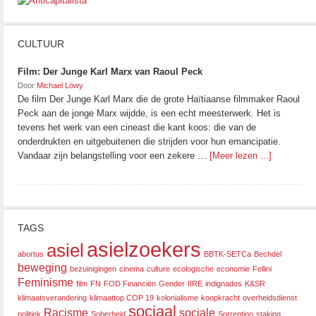
CULTUUR
Film: Der Junge Karl Marx van Raoul Peck
Door
Michael Löwy
De film Der Junge Karl Marx die de grote Haïtiaanse filmmaker Raoul
Peck aan de jonge Marx wijdde, is een echt meesterwerk. Het is
tevens het werk van een cineast die kant koos: die van de
onderdrukten en uitgebuitenen die strijden voor hun emancipatie.
Vandaar zijn belangstelling voor een zekere …
[Meer lezen ...]
TAGS
asielzoekers
asiel
abortus
BBTK-SETCa
Bechdel
beweging
bezuinigingen
cinema
culture
ecologische
economie
Fellini
Feminisme
film
FN
FOD Financiën
Gender
IIRE
indignados
K&SR
klimaatsverandering
klimaattop COP 19
kolonialisme
koopkracht
overheidsdienst
sociaal
Racisme
sociale
politiek
Soberheid
Sorrentino
staking