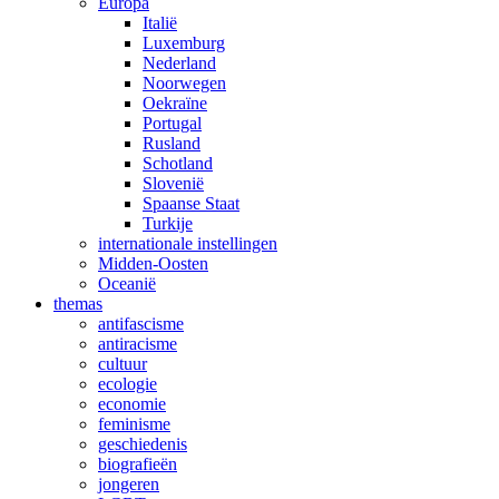
Europa
Italië
Luxemburg
Nederland
Noorwegen
Oekraïne
Portugal
Rusland
Schotland
Slovenië
Spaanse Staat
Turkije
internationale instellingen
Midden-Oosten
Oceanië
themas
antifascisme
antiracisme
cultuur
ecologie
economie
feminisme
geschiedenis
biografieën
jongeren