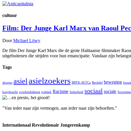
cultuur
Film: Der Junge Karl Marx van Raoul Pe
Door
Michael Löwy
De film Der Junge Karl Marx die de grote Haïtiaanse filmmaker Raoul
uitgebuitenen die strijden voor hun emancipatie. Vandaar zijn belang
Tags
asielzoekers
asiel
beweging
abortus
BBTK-SETCa
Bechdel
bezui
sociaal
Racisme
sociale
koopkracht
overheidsdienst
politiek
Soberheid
Sorrentin
"Van ieder naar zijn vermogen, aan ieder naar zijn behoeften."
Internationaal Revolutionair Jongerenkamp