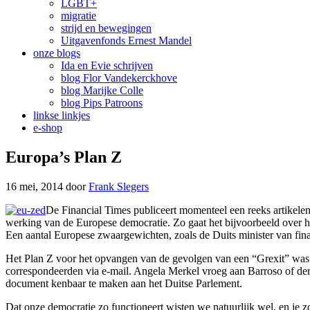
LGBT+
migratie
strijd en bewegingen
Uitgavenfonds Ernest Mandel
onze blogs
Ida en Evie schrijven
blog Flor Vandekerckhove
blog Marijke Colle
blog Pips Patroons
linkse linkjes
e-shop
Europa’s Plan Z
16 mei, 2014
door
Frank Slegers
De Financial Times publiceert momenteel een reeks artikelen 
werking van de Europese democratie. Zo gaat het bijvoorbeeld over he
Een aantal Europese zwaargewichten, zoals de Duits minister van fina
Het Plan Z voor het opvangen van de gevolgen van een “Grexit” was z
correspondeerden via e-mail. Angela Merkel vroeg aan Barroso of derge
document kenbaar te maken aan het Duitse Parlement.
Dat onze democratie zo functioneert wisten we natuurlijk wel, en je z