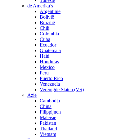
Tunesië
de Amerika’s
Argentinië
Bolivië
Brazilië
Chili
Colombia
Cuba
Ecuador
Guatemala
Haïti
Honduras
Mexico
Peru
Puerto Rico
Venezuela
Verenigde Staten (VS)
Azië
Cambodja
China
Filippijnen
Maleisië
Pakistan
Thailand
Vietnam