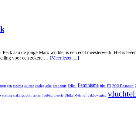
ck
 Peck aan de jonge Marx wijdde, is een echt meesterwerk. Het is teven
stelling voor een zekere …
[Meer lezen ...]
Feminisme
nigingen
cinema
culture
ecologische
economie
Fellini
film
FN
FOD Financiën
vluchte
o
staking
stakingsrecht
storm
Taubira
theorie
Ulrike Meinhof
vakbeweging