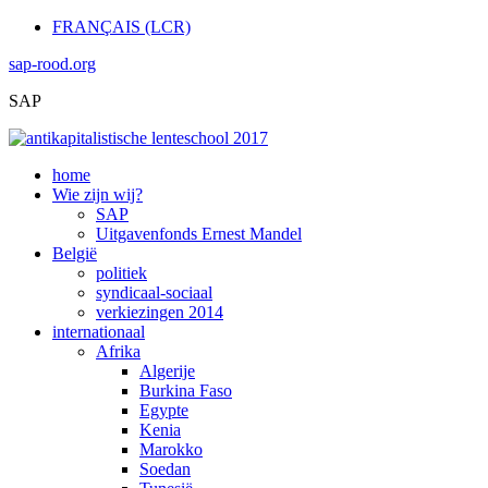
FRANÇAIS (LCR)
sap-rood.org
SAP
home
Wie zijn wij?
SAP
Uitgavenfonds Ernest Mandel
België
politiek
syndicaal-sociaal
verkiezingen 2014
internationaal
Afrika
Algerije
Burkina Faso
Egypte
Kenia
Marokko
Soedan