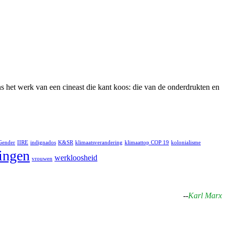
s het werk van een cineast die kant koos: die van de onderdrukten en
Gender
IIRE
indignados
K&SR
klimaatsverandering
klimaattop COP 19
kolonialisme
lingen
werkloosheid
vrouwen
--
Karl Marx