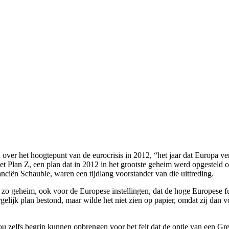
over het hoogtepunt van de eurocrisis in 2012, “het jaar dat Europa ver
t Plan Z, een plan dat in 2012 in het grootste geheim werd opgesteld 
nciën Schauble, waren een tijdlang voorstander van die uittreding.
o geheim, ook voor de Europese instellingen, dat de hoge Europese fun
lijk plan bestond, maar wilde het niet zien op papier, omdat zij dan vo
ou zelfs begrip kunnen opbrengen voor het feit dat de optie van een Gr