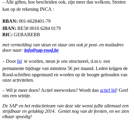
– Alle giften, hoe bescheiden ook, zijn meer dan welkom. Storten
kan op de rekening INCA :
BBAN:
001-6628401-79
IBAN:
BE58 0016 6284 0179
BIC:
GEBABEBB
met vermelding van steun en stuur ons ook je post- en mailadres
door naar:
info@sap-rood.be
– Door
lid
te worden, steun je ons structureel, d.m.v. een
permanente bijdrage van minstens 5€ per
maand. Leden krijgen de
Rood-schriften opgestuurd en worden op de hoogte gehouden van
onze activiteiten.
– Wil je meer doen? Actief meewerken? Wordt dan
actief lid
! Geef
ons een seintje.
De SAP en het redactieteam van deze site wenst jullie allemaal een
strijdbaar en gelukkig 2014. Geniet nog van de feesten, en we zien
elkaar spoedig!