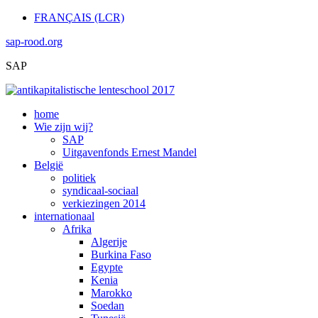
FRANÇAIS (LCR)
sap-rood.org
SAP
home
Wie zijn wij?
SAP
Uitgavenfonds Ernest Mandel
België
politiek
syndicaal-sociaal
verkiezingen 2014
internationaal
Afrika
Algerije
Burkina Faso
Egypte
Kenia
Marokko
Soedan