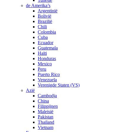
Tunesië
de Amerika’s
Argentinië
Bolivië
Brazilië
Chili
Colombia
Cuba
Ecuador
Guatemala
Haïti
Honduras
Mexico
Peru
Puerto Rico
Venezuela
Verenigde Staten (VS)
Azië
Cambodja
China
Filippijnen
Maleisië
Pakistan
Thailand
Vietnam