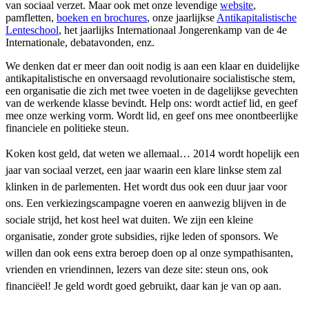
van sociaal verzet. Maar ook met onze levendige
website
,
pamfletten,
boeken en brochures
, onze jaarlijkse
Antikapitalistische
Lenteschool
, het jaarlijks Internationaal Jongerenkamp van de 4e
Internationale, debatavonden, enz.
We denken dat er meer dan ooit nodig is aan een klaar en duidelijke
antikapitalistische en onversaagd revolutionaire socialistische stem,
een organisatie die zich met twee voeten in de dagelijkse gevechten
van de werkende klasse bevindt. Help ons: wordt actief lid, en geef
mee onze werking vorm. Wordt lid, en geef ons mee onontbeerlijke
financiele en politieke steun.
Koken kost geld, dat weten we allemaal… 2014 wordt hopelijk een
jaar van sociaal verzet, een jaar waarin een klare linkse stem zal
klinken in de parlementen. Het wordt dus ook een duur jaar voor
ons. Een verkiezingscampagne voeren en aanwezig blijven in de
sociale strijd, het kost heel wat duiten. We zijn een kleine
organisatie, zonder grote subsidies, rijke leden of sponsors. We
willen dan ook eens extra beroep doen op al onze sympathisanten,
vrienden en vriendinnen, lezers van deze site: steun ons, ook
financiëel! Je geld wordt goed gebruikt, daar kan je van op aan.