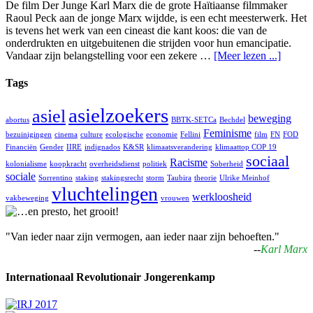
De film Der Junge Karl Marx die de grote Haïtiaanse filmmaker
Raoul Peck aan de jonge Marx wijdde, is een echt meesterwerk. Het
is tevens het werk van een cineast die kant koos: die van de
onderdrukten en uitgebuitenen die strijden voor hun emancipatie.
Vandaar zijn belangstelling voor een zekere …
[Meer lezen ...]
Tags
asielzoekers
asiel
beweging
abortus
BBTK-SETCa
Bechdel
Feminisme
bezuinigingen
cinema
culture
ecologische
economie
Fellini
film
FN
FOD
Financiën
Gender
IIRE
indignados
K&SR
klimaatsverandering
klimaattop COP 19
sociaal
Racisme
kolonialisme
koopkracht
overheidsdienst
politiek
Soberheid
sociale
Sorrentino
staking
stakingsrecht
storm
Taubira
theorie
Ulrike Meinhof
vluchtelingen
werkloosheid
vakbeweging
vrouwen
"Van ieder naar zijn vermogen, aan ieder naar zijn behoeften."
--
Karl Marx
Internationaal Revolutionair Jongerenkamp