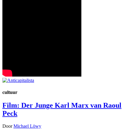
cultuur
Film: Der Junge Karl Marx van Raoul
Peck
Door
Michael Löwy