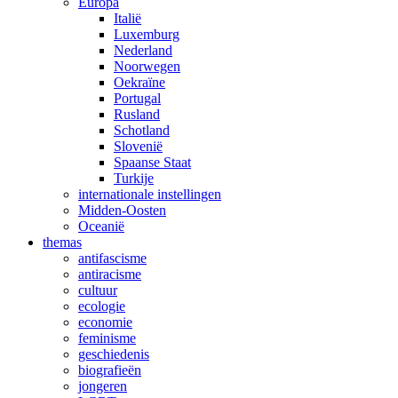
Europa
Italië
Luxemburg
Nederland
Noorwegen
Oekraïne
Portugal
Rusland
Schotland
Slovenië
Spaanse Staat
Turkije
internationale instellingen
Midden-Oosten
Oceanië
themas
antifascisme
antiracisme
cultuur
ecologie
economie
feminisme
geschiedenis
biografieën
jongeren