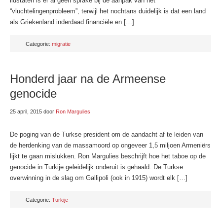
lidstaten is er al geen sprake bij de aanpak van het
“vluchtelingenprobleem”, terwijl het nochtans duidelijk is dat een land
als Griekenland inderdaad financiële en […]
Categorie:
migratie
Honderd jaar na de Armeense
genocide
25 april, 2015
door
Ron Margulies
De poging van de Turkse president om de aandacht af te leiden van
de herdenking van de massamoord op ongeveer 1,5 miljoen Armeniërs
lijkt te gaan mislukken. Ron Margulies beschrijft hoe het taboe op de
genocide in Turkije geleidelijk onderuit is gehaald. De Turkse
overwinning in de slag om Gallipoli (ook in 1915) wordt elk […]
Categorie:
Turkije