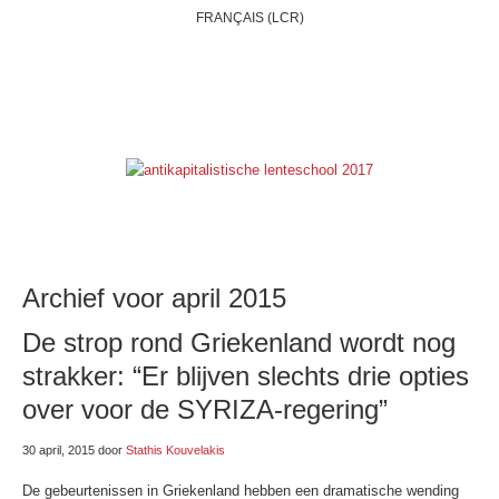
FRANÇAIS (LCR)
HOME
WIE ZIJN WIJ?
BELGIË
INTERNATIONAAL
THEMAS
ONZE BLOGS
LINKSE LINKJES
E-SHOP
Archief voor april 2015
De strop rond Griekenland wordt nog
strakker: “Er blijven slechts drie opties
over voor de SYRIZA-regering”
30 april, 2015
door
Stathis Kouvelakis
De gebeurtenissen in Griekenland hebben een dramatische wending