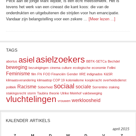
Peck aan de jonge Marx wijdde, is een echt meesterwerk. Het is
tevens het werk van een cineast die kant koos: die van de
onderdrukten en uitgebuitenen die strijden voor hun emancipatie.
Vandaar zijn belangstelling voor een zekere …
[Meer lezen ...]
TAGS
asielzoekers
asiel
abortus
BBTK-SETCa
Bechdel
beweging
bezuinigingen
cinema
culture
ecologische
economie
Fellini
Feminisme
film
FN
FOD Financiën
Gender
IIRE
indignados
K&SR
klimaatsverandering
klimaattop COP 19
kolonialisme
koopkracht
overheidsdienst
sociaal
Racisme
sociale
politiek
Soberheid
Sorrentino
staking
stakingsrecht
storm
Taubira
theorie
Ulrike Meinhof
vakbeweging
vluchtelingen
werkloosheid
vrouwen
KALENDER ARTIKELS
april 2015
Z
M
D
W
D
V
Z